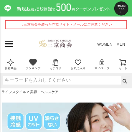
ペー
ジト
ップ
へ
→三京商会を装った詐欺サイト・メールにご注意ください
WOMEN
MEN
新着商品
ランキング
カテゴリ
お気に入り
マイページ
カート
ライフスタイル
美容・ヘルスケア