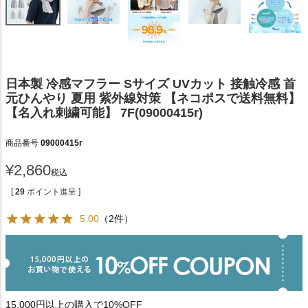
日本製 冷感マフラー Sサイズ UVカット 接触冷感 首
元ひんやり 夏用 紫外線対策 【ネコポスで送料無料】
【名入れ刺繍可能】 7F(09000415r)
商品番号
09000415r
¥
2,860
税込
[
29
ポイント進呈 ]
5.00
（2件）
15,000円以上の購入で10%OFF