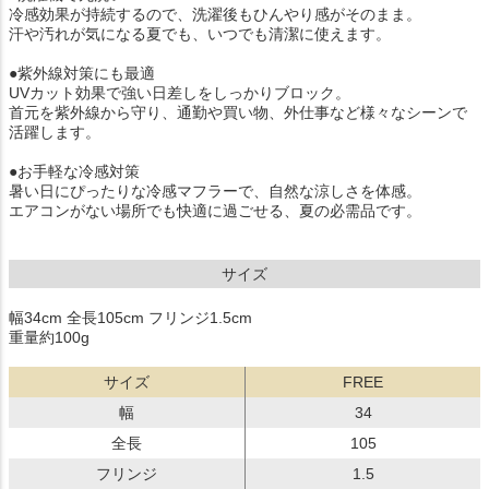
冷感効果が持続するので、洗濯後もひんやり感がそのまま。
汗や汚れが気になる夏でも、いつでも清潔に使えます。
●紫外線対策にも最適
UVカット効果で強い日差しをしっかりブロック。
首元を紫外線から守り、通勤や買い物、外仕事など様々なシーンで
活躍します。
●お手軽な冷感対策
暑い日にぴったりな冷感マフラーで、自然な涼しさを体感。
エアコンがない場所でも快適に過ごせる、夏の必需品です。
サイズ
幅34cm 全長105cm フリンジ1.5cm
重量約100g
サイズ
FREE
幅
34
全長
105
フリンジ
1.5