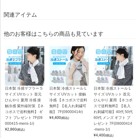
関連アイテム
他のお客様はこちらの商品も見ています
日本製 冷感マフラー S
日本製 冷感ストール L
日本製 冷感ストール L
サイズ UVカット 首元
サイズ UVカット 接触
サイズ UVカット 首元
ひんやり 夏用 冷感 接
冷感 【ネコポスで送料
ひんやり 夏用 【ネコポ
触冷感 紫外線対策 【ネ
無料】【名入れ刺繍可
スで送料無料】【名入
コポスで送料無料】 ギ
能】 7F(09000414r)
れ刺繍可能】40代 50代
フト プレゼント 7F(09
¥
4,400
60代 メンズ ギフト プ
(税込)
000415-mens-1r)
レゼント 7F(09000414
¥
2,860
-mens-1r)
(税込)
¥
4,400
(税込)