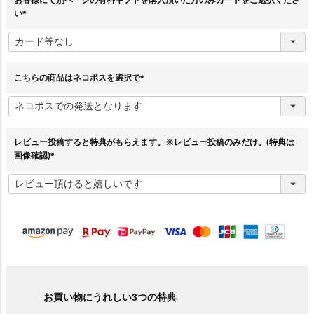
い
(
必
須
)
こちらの商品はネコポスを選択で
(
必
須
)
レビュー投稿すると特典がもらえます。※レビュー投稿のみだけ。(特典は
画像確認)
(
必
須
)
お買い物にうれしい3つの特典