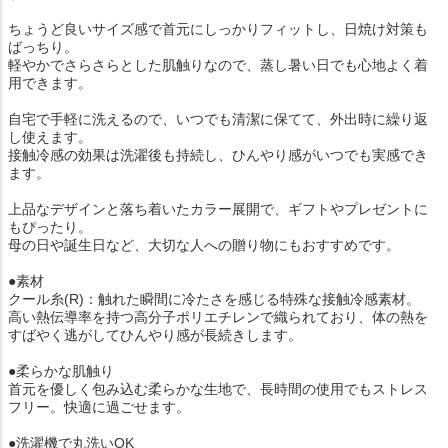
ちょうど良いサイズ感で首元にしっかりフィットし、日焼け対策も
ばっちり。
軽やかでさらさらとした肌触りなので、蒸し暑い日でも心地よく着
用できます。
自宅で手軽に洗えるので、いつでも清潔に保てて、外出時に繰り返
し使えます。
接触冷感の効果は洗濯後も持続し、ひんやり感がいつでも実感でき
ます。
上品なデザインと落ち着いたカラー展開で、ギフトやプレゼントに
もぴったり。
母の日や誕生日など、大切な人への贈り物にもおすすめです。
●素材
クール糸(R)：触れた瞬間に冷たさを感じる特殊な接触冷感素材。
高い熱伝導率を持つ高分子ポリエチレンで織られており、体の熱を
すばやく逃がしてひんやり感が長続きします。
●柔らかな肌触り
首元を優しく包み込む柔らかな生地で、長時間の使用でもストレス
フリー。快適に過ごせます。
●洗濯機で丸洗いOK