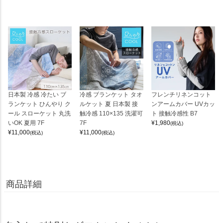
日本製 冷感 冷たい ブ
冷感 ブランケット タオ
フレンチリネンコット
ランケット ひんやり ク
ルケット 夏 日本製 接
ンアームカバー UVカッ
ール スローケット 丸洗
触冷感 110×135 洗濯可
ト 接触冷感性 B7
いOK 夏用 7F
7F
¥
1,980
(税込)
¥
11,000
¥
11,000
(税込)
(税込)
商品詳細