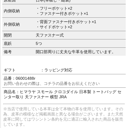
原産国
日本(革鞣し・縫製)
・フリーポケット×2
内側収納
・ファスナー付きポケット×1
・背面ファスナー付きポケット×1
外側収納
・サイドポケット×2
開閉
天ファスナー式
底鋲
5つ
備考
開口部周りに丈夫な牛革を使用しています。
ギフト
：ラッピング対応
品番：06001488r
お問い合わせの際は、コチラの品番をお伝えください
商品名：ヒマラヤ スモール クロコダイル 日本製 トートバッグ セ
ンター取り 天ファスナー 横型 JRA
※当店で使用している本革は全て本物の革を使用しています。その
為、皮革の模様など掲載画面と異なる場合がございます。また天然
皮革に関してはワシントン条約を元に適正に輸入された商品を販売
しています。