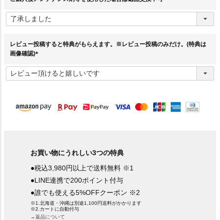
(
必
須
)
レビュー投稿すると特典がもらえます。※レビュー投稿のみだけ。(特典は
画像確認)
(
必
須
)
お買い物にうれしい3つの特典
●税込3,980円以上で送料無料 ※1
●LINE連携で200ポイント付与
●誰でも使える5%OFFクーポン ※2
※1.北海道・沖縄は別途1,100円送料がかかります
※2.カートに自動付与
→返品について