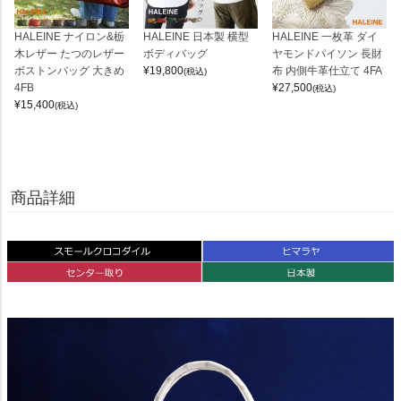
HALEINE ナイロン&栃
HALEINE 日本製 横型
HALEINE 一枚革 ダイ
木レザー たつのレザー
ボディバッグ
ヤモンドパイソン 長財
ボストンバッグ 大きめ
¥
19,800
布 内側牛革仕立て 4FA
(税込)
4FB
¥
27,500
(税込)
¥
15,400
(税込)
商品詳細