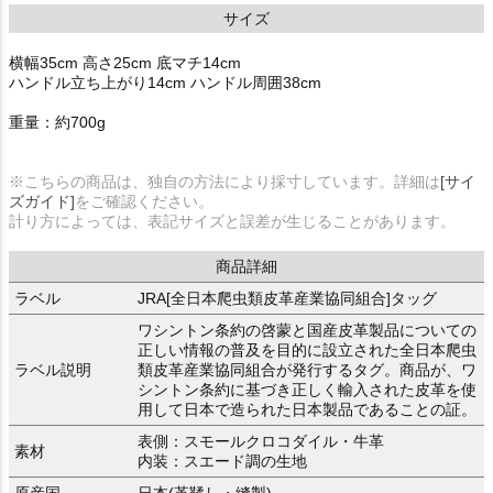
サイズ
横幅35cm 高さ25cm 底マチ14cm
ハンドル立ち上がり14cm ハンドル周囲38cm
重量：約700g
※こちらの商品は、独自の方法により採寸しています。詳細は
[サイ
ズガイド]
をご確認ください。
計り方によっては、表記サイズと誤差が生じることがあります。
商品詳細
ラベル
JRA[全日本爬虫類皮革産業協同組合]タッグ
ワシントン条約の啓蒙と国産皮革製品についての
正しい情報の普及を目的に設立された全日本爬虫
ラベル説明
類皮革産業協同組合が発行するタグ。商品が、ワ
シントン条約に基づき正しく輸入された皮革を使
用して日本で造られた日本製品であることの証。
表側：スモールクロコダイル・牛革
素材
内装：スエード調の生地