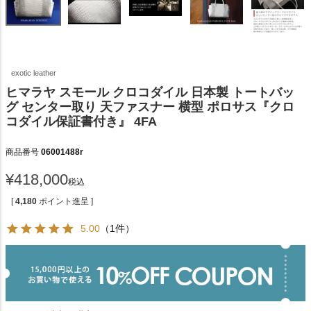
exotic leather
ヒマラヤ スモール クロコダイル 日本製 トートバッ
グ センター取り 天ファスナー 横型 ポロサス『クロ
コダイル保証書付き』 4FA
商品番号
06001488r
¥
418,000
税込
[
4,180
ポイント進呈 ]
5.00
（1件）