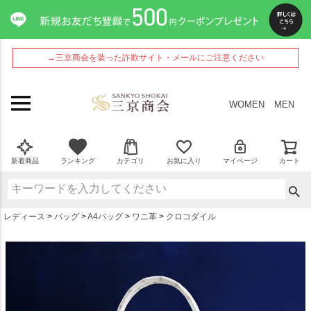
ペー
ジト
ップ
へ
→三京商会を装った詐欺サイト・メールにご注意ください
WOMEN
MEN
新着商品
ランキング
カテゴリ
お気に入り
マイページ
カート
レディース
バッグ
A4バッグ
ワニ革
クロコダイル