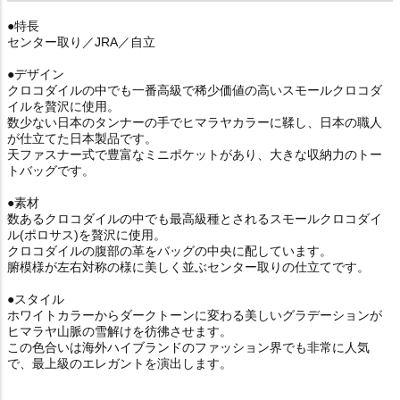
●特長
センター取り／JRA／自立
●デザイン
クロコダイルの中でも一番高級で稀少価値の高いスモールクロコダ
イルを贅沢に使用。
数少ない日本のタンナーの手でヒマラヤカラーに鞣し、日本の職人
が仕立てた日本製品です。
天ファスナー式で豊富なミニポケットがあり、大きな収納力のトー
トバッグです。
●素材
数あるクロコダイルの中でも最高級種とされるスモールクロコダイ
ル(ポロサス)を贅沢に使用。
クロコダイルの腹部の革をバッグの中央に配しています。
腑模様が左右対称の様に美しく並ぶセンター取りの仕立てです。
●スタイル
ホワイトカラーからダークトーンに変わる美しいグラデーションが
ヒマラヤ山脈の雪解けを彷彿させます。
この色合いは海外ハイブランドのファッション界でも非常に人気
で、最上級のエレガントを演出します。