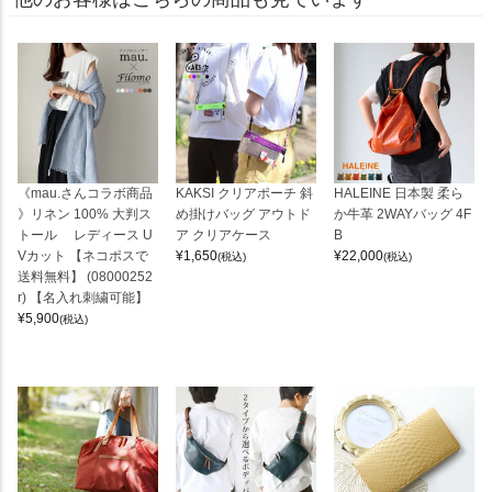
《mau.さんコラボ商品
KAKSI クリアポーチ 斜
HALEINE 日本製 柔ら
》リネン 100% 大判ス
め掛けバッグ アウトド
か牛革 2WAYバッグ 4F
トール レディース U
ア クリアケース
B
Vカット 【ネコポスで
¥
1,650
¥
22,000
(税込)
(税込)
送料無料】 (08000252
r) 【名入れ刺繍可能】
¥
5,900
(税込)