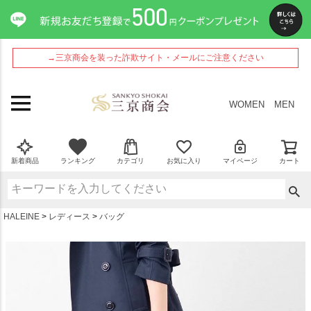
ペー
ジト
ップ
へ
→三京商会を装った詐欺サイト・メールにご注意ください
WOMEN
MEN
新着商品
ランキング
カテゴリ
お気に入り
マイページ
カート
HALEINE
レディース
バッグ