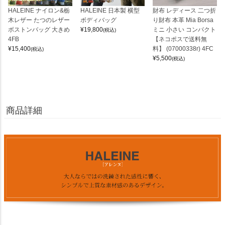
HALEINE ナイロン&栃
HALEINE 日本製 横型
財布 レディース 二つ折
木レザー たつのレザー
ボディバッグ
り財布 本革 Mia Borsa
ボストンバッグ 大きめ
¥
19,800
ミニ 小さい コンパクト
(税込)
4FB
【ネコポスで送料無
¥
15,400
料】 (07000338r) 4FC
(税込)
¥
5,500
(税込)
商品詳細