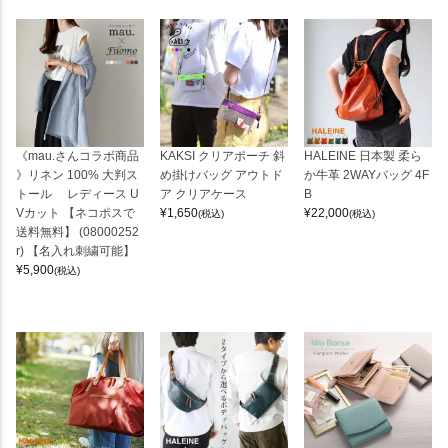
《mau.さんコラボ商品
KAKSI クリアポーチ 斜
HALEINE 日本製 柔ら
》リネン 100% 大判ス
め掛けバッグ アウトド
か牛革 2WAYバッグ 4F
トール レディース U
ア クリアケース
B
Vカット 【ネコポスで
¥
1,650
¥
22,000
(税込)
(税込)
送料無料】 (08000252
r) 【名入れ刺繍可能】
¥
5,900
(税込)