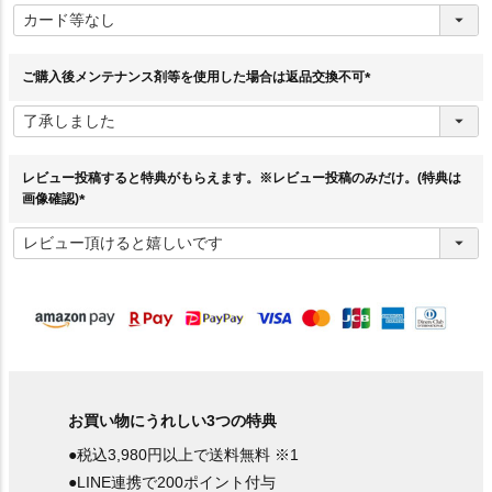
必
須
)
ご購入後メンテナンス剤等を使用した場合は返品交換不可
(
必
須
)
レビュー投稿すると特典がもらえます。※レビュー投稿のみだけ。(特典は
画像確認)
(
必
須
)
お買い物にうれしい3つの特典
●税込3,980円以上で送料無料 ※1
●LINE連携で200ポイント付与