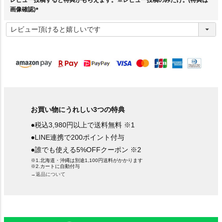
画像確認)
(
必
須
)
お買い物にうれしい3つの特典
●税込3,980円以上で送料無料 ※1
●LINE連携で200ポイント付与
●誰でも使える5%OFFクーポン ※2
※1.北海道・沖縄は別途1,100円送料がかかります
※2.カートに自動付与
→返品について