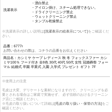
・漂白禁止
・アイロン掛け、スチーム処理できない。
洗濯表示
・ドライクリーニング禁止
・ウェットクリーニング禁止
・タンブル乾燥禁止
※洗濯表示の詳しい説明は
[洗濯表示の絵表示について]
をご確認くだ
さい。
品番：6777r
お問い合わせの際は、コチラの品番をお伝えください
商品名：カシミヤ ケープ レディース 秋 冬 フォックスファー カシ
ミヤ100％ フード付き 全8色 30代 40代 50代 女性 冠婚葬祭 フォー
マル 結婚式 卒園 卒業式 入園 入学式 プレゼント ギフト 7F
※使用上の注意
毛皮は大変、デリケートな素材になりますので、 クリーニングを必
要とされる場合はご家庭で実施せず、 必ず信頼のおけるクリーニン
グ店にご相談ください。
※毛皮の取り扱いについて詳細は
[毛皮の取り扱い・保管の方法]
をご
確認ください。