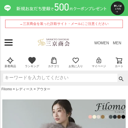
ペー
ジト
ップ
へ
→三京商会を装った詐欺サイト・メールにご注意ください
WOMEN
MEN
新着商品
ランキング
カテゴリ
お気に入り
マイページ
カート
Filomo
レディース
アウター