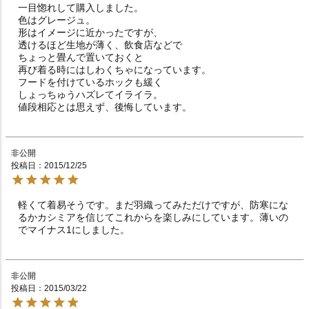
一目惚れして購入しました。

色はグレージュ。

形はイメージに近かったですが、

透けるほど生地が薄く、飲食店などで

ちょっと畳んで置いておくと

再び着る時にはしわくちゃになっています。

フードを付けているホックも緩く

しょっちゅうハズレてイライラ。

値段相応とは思えず、後悔しています。
非公開
投稿日
2015/12/25
軽くて着易そうです。まだ羽織ってみただけですが、防寒にな
るかカシミアを信じてこれからを楽しみにしています。薄いの
でマイナス1にしました。
非公開
投稿日
2015/03/22