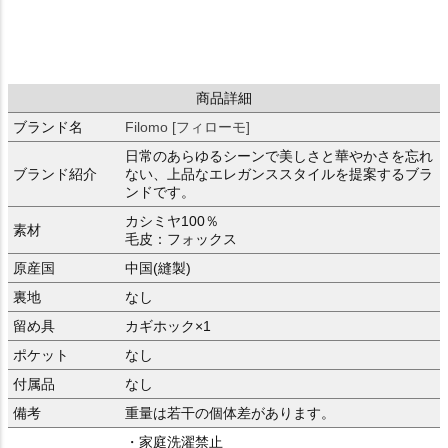
商品詳細
ブランド名
Filomo [フィローモ]
日常のあらゆるシーンで美しさと華やかさを忘れ
ブランド紹介
ない、上品なエレガンススタイルを提案するブラ
ンドです。
カシミヤ100％
素材
毛皮：フォックス
原産国
中国(縫製)
裏地
なし
留め具
カギホック×1
ポケット
なし
付属品
なし
備考
重量は若干の個体差があります。
・家庭洗濯禁止