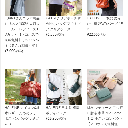
《mau.さんコラボ商品
KAKSI クリアポーチ 斜
HALEINE 日本製 柔ら
》リネン 100% 大判ス
め掛けバッグ アウトド
か牛革 2WAYバッグ 4F
トール レディース U
ア クリアケース
B
Vカット 【ネコポスで
¥
1,650
¥
22,000
(税込)
(税込)
送料無料】 (08000252
r) 【名入れ刺繍可能】
¥
5,900
(税込)
HALEINE ナイロン&栃
HALEINE 日本製 横型
財布 レディース 二つ折
木レザー たつのレザー
ボディバッグ
り財布 本革 Mia Borsa
ボストンバッグ 大きめ
¥
19,800
ミニ 小さい コンパクト
(税込)
4FB
【ネコポスで送料無