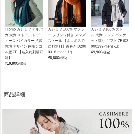
Filomo カシミヤ アルパ
カシミヤ 100% マフラ
カシミヤ100% ストー
カ 大判 ストール レデ
ー フリンジ付き メンズ
ル 大判 メンズ バスケ
ィース バイカラー 抗菌
ストール 【ネコポスで
ット織り ギフト 7F (02
無地 デザイン 内モンゴ
送料無料】首巻き(0200
000299-mens-1r)
ル産 7F 【名入れ刺繍可
0318-mens-1r)
¥
9,900
(税込)
能】
¥
8,800
(税込)
¥
19,800
(税込)
商品詳細