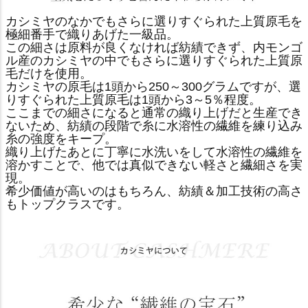
カシミヤのなかでもさらに選りすぐられた上質原毛を
極細番手で織りあげた一級品。
この細さは原料が良くなければ紡績できず、内モンゴ
ル産のカシミヤの中でもさらに選りすぐられた上質原
毛だけを使用。
カシミヤの原毛は1頭から250～300グラムですが、選
りすぐられた上質原毛は1頭から3～5％程度。
ここまでの細さになると通常の織り上げだと生産でき
ないため、紡績の段階で糸に水溶性の繊維を練り込み
糸の強度をキープ。
織り上げたあとに丁寧に水洗いをして水溶性の繊維を
溶かすことで、他では真似できない軽さと繊細さを実
現。
希少価値が高いのはもちろん、紡績＆加工技術の高さ
もトップクラスです。