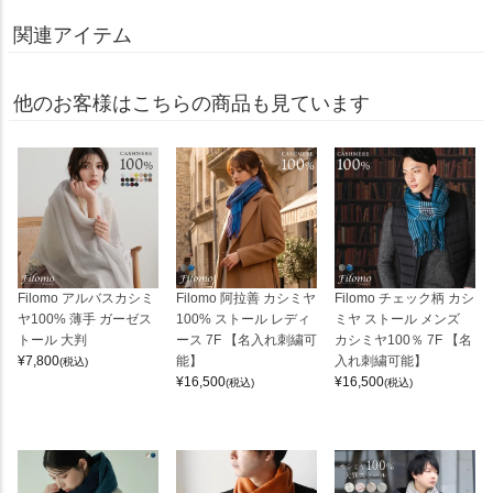
関連アイテム
他のお客様はこちらの商品も見ています
Filomo アルバスカシミ
Filomo 阿拉善 カシミヤ
Filomo チェック柄 カシ
ヤ100% 薄手 ガーゼス
100% ストール レディ
ミヤ ストール メンズ
トール 大判
ース 7F 【名入れ刺繍可
カシミヤ100％ 7F 【名
¥
7,800
能】
入れ刺繍可能】
(税込)
¥
16,500
¥
16,500
(税込)
(税込)