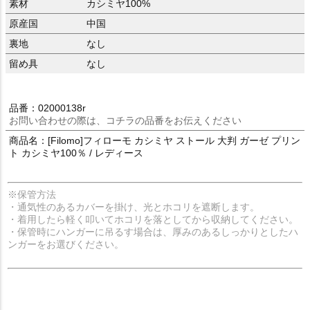
素材
カシミヤ100%
原産国
中国
裏地
なし
留め具
なし
品番：02000138r
お問い合わせの際は、コチラの品番をお伝えください
商品名：[Filomo]フィローモ カシミヤ ストール 大判 ガーゼ プリン
ト カシミヤ100％ / レディース
※保管方法
・通気性のあるカバーを掛け、光とホコリを遮断します。
・着用したら軽く叩いてホコリを落としてから収納してください。
・保管時にハンガーに吊るす場合は、厚みのあるしっかりとしたハ
ンガーをお選びください。