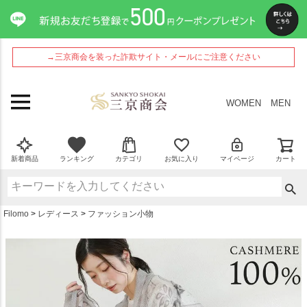
ペー
ジト
ップ
へ
→三京商会を装った詐欺サイト・メールにご注意ください
WOMEN
MEN
新着商品
ランキング
カテゴリ
お気に入り
マイページ
カート
Filomo
レディース
ファッション小物