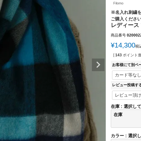
Filomo
※名入れ刺繍
ご購入くださ
レディース 
商品番号
020002
¥
14,300
税
[
143
ポイント進
お客様にて別ペ
レビュー投稿す
在庫
選択し
在庫
カラー
選択