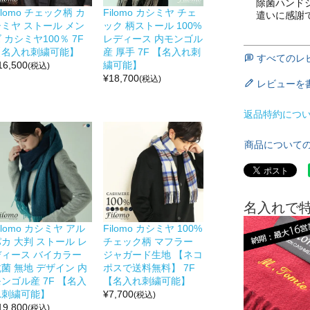
除菌ハンド
ilomo チェック柄 カ
Filomo カシミヤ チェ
遣いに感謝
シミヤ ストール メン
ック 柄ストール 100%
 カシミヤ100％ 7F
レディース 内モンゴル
【名入れ刺繍可能】
産 厚手 7F 【名入れ刺
すべてのレ
16,500
繍可能】
(税込)
¥
18,700
(税込)
レビューを
返品特約につ
商品について
名入れで
ilomo カシミヤ アル
Filomo カシミヤ 100%
カ 大判 ストール レ
チェック柄 マフラー
ディース バイカラー
ジャガード生地 【ネコ
菌 無地 デザイン 内
ポスで送料無料】 7F
ンゴル産 7F 【名入
【名入れ刺繍可能】
れ刺繍可能】
¥
7,700
(税込)
19,800
(税込)