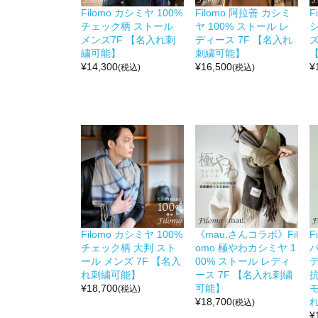
Filomo カシミヤ 100%
Filomo 阿拉善 カシミ
F
チェック柄 ストール
ヤ 100% ストール レ
メンズ7F 【名入れ刺
ディース 7F 【名入れ
ズ
繍可能】
刺繍可能】
¥
14,300
¥
16,500
¥
(税込)
(税込)
Filomo カシミヤ 100%
《mau.さんコラボ》Fil
F
チェック柄 大判 スト
omo 極やわカシミヤ 1
パ
ール メンズ 7F 【名入
00% ストール レディ
れ刺繍可能】
ース 7F 【名入れ刺繍
抗
¥
18,700
可能】
モ
(税込)
¥
18,700
(税込)
¥