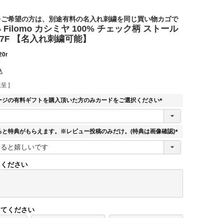
をご希望の方は、別途有料の名入れ刺繍を同じ買い物カゴで
Filomo カシミヤ 100% チェック柄 ストール
い
7F 【名入れ刺繍可能】
20r
込
呈 ]
ージの有料ギフトを購入頂いた方のみカードをご選択ください
(
必
須
ると特典がもらえます。※レビュー投稿のみだけ。(特典は画像確認)
)
(
必
須
てください
)
してください