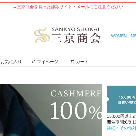
→三京商会を装った詐欺サイト・メールにご注意ください
WOMEN
M
検索
お気に入り
マイページ
カート
15,000円以上
開催期間:8/8 10:
詳細・その他