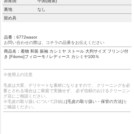
原産国
中国(縫製)
裏地
なし
留め具
品番：6772wasor
お問い合わせの際は、コチラの品番をお伝えください
商品名：着物 和装 振袖 カシミヤ ストール 大判サイズ フリンジ付
き [Filomo]フィローモ / レディース カシミヤ100％
※使用上の注意
毛皮は大変、デリケートな素材になりますので、 クリーニングを必
要とされる場合はご家庭で実施せず、 必ず信頼のおけるクリーニン
グ店にご相談ください。
※毛皮の取り扱いについて詳細は
[毛皮の取り扱い・保管の方法]
を
ご確認ください。