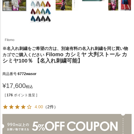
Filomo
※名入れ刺繍をご希望の方は、別途有料の名入れ刺繍を同じ買い物
Filomo カシミヤ 大判ストール カ
カゴでご購入ください
シミヤ100％ 【名入れ刺繍可能】
商品番号
6772wasor
¥
17,600
税込
[
176
ポイント進呈 ]
4.00
（2件）