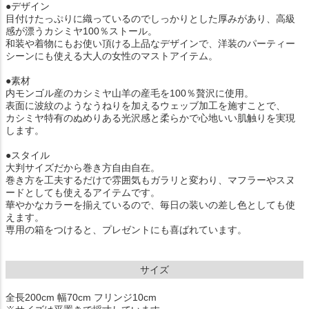
●デザイン
目付けたっぷりに織っているのでしっかりとした厚みがあり、高級
感が漂うカシミヤ100％ストール。
和装や着物にもお使い頂ける上品なデザインで、洋装のパーティー
シーンにも使える大人の女性のマストアイテム。
●素材
内モンゴル産のカシミヤ山羊の産毛を100％贅沢に使用。
表面に波紋のようなうねりを加えるウェッブ加工を施すことで、
カシミヤ特有のぬめりある光沢感と柔らかで心地いい肌触りを実現
します。
●スタイル
大判サイズだから巻き方自由自在。
巻き方を工夫するだけで雰囲気もガラリと変わり、マフラーやスヌ
ードとしても使えるアイテムです。
華やかなカラーを揃えているので、毎日の装いの差し色としても使
えます。
専用の箱をつけると、プレゼントにも喜ばれています。
サイズ
全長200cm 幅70cm フリンジ10cm