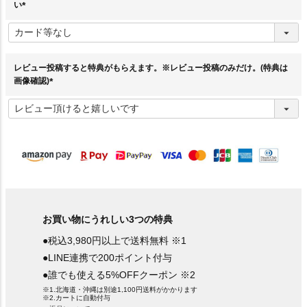
い
(
必
須
)
レビュー投稿すると特典がもらえます。※レビュー投稿のみだけ。(特典は
画像確認)
(
必
須
)
お買い物にうれしい3つの特典
●税込3,980円以上で送料無料 ※1
●LINE連携で200ポイント付与
●誰でも使える5%OFFクーポン ※2
※1.北海道・沖縄は別途1,100円送料がかかります
※2.カートに自動付与