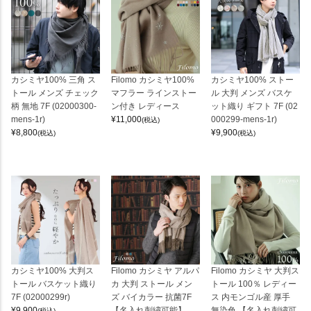
カシミヤ100% 三角 ス
Filomo カシミヤ100%
カシミヤ100% ストー
トール メンズ チェック
マフラー ラインストー
ル 大判 メンズ バスケ
柄 無地 7F (02000300-
ン付き レディース
ット織り ギフト 7F (02
mens-1r)
¥
11,000
000299-mens-1r)
(税込)
¥
8,800
¥
9,900
(税込)
(税込)
カシミヤ100% 大判ス
Filomo カシミヤ アルパ
Filomo カシミヤ 大判ス
トール バスケット織り
カ 大判 ストール メン
トール 100％ レディー
7F (02000299r)
ズ バイカラー 抗菌7F
ス 内モンゴル産 厚手
¥
9,900
【名入れ刺繍可能】
無染色 【名入れ刺繍可
(税込)