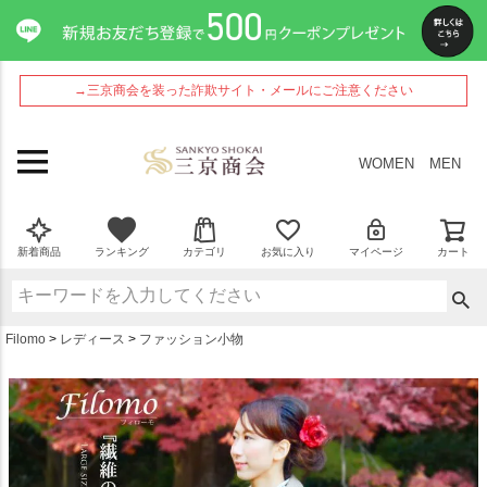
ペー
ジト
ップ
へ
→三京商会を装った詐欺サイト・メールにご注意ください
WOMEN
MEN
新着商品
ランキング
カテゴリ
お気に入り
マイページ
カート
Filomo
レディース
ファッション小物