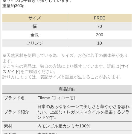
※サイズは平置きで採寸しています。
重量約300g
サイズ
FREE
幅
70
全長
200
フリンジ
10
※天然素材を使用している為、サイズ、お色に若干の個体差があり
ます。
※こちらの商品は、独自の方法により採寸しています。詳細は
[サイ
ズガイド]
をご確認ください。
計り方によっては、表記サイズと誤差が生じることがあります。
商品詳細
ブランド名
Filomo [フィローモ]
日常のあらゆるシーンで美しさと華やかさを忘れ
ブランド紹介
ない、上品なエレガンススタイルを提案するブラ
ンドです。
素材
内モンゴル産カシミヤ100%