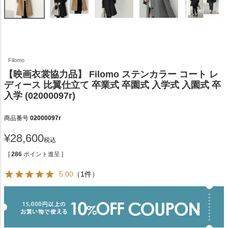
Filomo
【映画衣裳協力品】 Filomo ステンカラー コート レ
ディース 比翼仕立て 卒業式 卒園式 入学式 入園式 卒
入学 (02000097r)
商品番号
02000097r
¥
28,600
税込
[
286
ポイント進呈 ]
5.00
（1件）