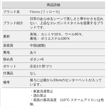
商品詳細
ブランド名
Filomo [フィローモ]
日常のあらゆるシーンで美しさと華やかさを忘れ
ブランド紹介
ない、上品なエレガンススタイルを提案するブラ
ンドです。
表地： カシミヤ10％、ウール90％、
素材
裏地： ポリエステル100％
原産国
中国(縫製)
裏地
あり
留め具
ボタン×5
ポケット
左右1ケ所づつ
付属品
なし
後ろには裾から33cmのセンターベントが入って
備考
います。
・家庭洗濯禁止
・漂白禁止
・底面の最高温度 110°C スチームアイロンは危
険。