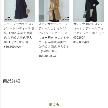
コート ノーカラー ロン
ステンカラーコート レ
カシミヤ 100％ ロング
グコート レディース 春
ディース カシミヤ 10
コート レディース フォ
黒 Filomo 卒業式 卒園
0% Aライン コート ア
ックス ファー 黒 6F (02
式 入学式 入園式 卒入
ウター Filomo カシミヤ
000260r)
学 6F (02000321r)
コート 卒業式 卒園式
¥
52,800
(税込)
¥
36,300
入学式 入園式 卒入学 6
(税込)
F (02000188r)
¥
58,300
(税込)
商品詳細