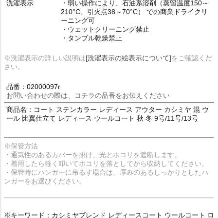
洗濯表示
・弱い操作により、石油系溶剤（蒸留温度150～
210°C、引火点38～70°C） での商業ドライクリ
ーニング可
・ウェットクリーニング禁止
・タンブル乾燥禁止
※洗濯表示の詳しい説明は
[洗濯表示の絵表示について]
をご確認くだ
さい。
品番：02000097r
お問い合わせの際は、コチラの品番をお伝えください
商品名：コート ステンカラー レディース アウター カシミヤ 混 ウ
ール 比翼仕立て レディース ウールコート 秋 冬 9号/11号/13号
※保管方法
・通気性のあるカバーを掛け、光とホコリを遮断します。
・着用したら軽く叩いてホコリを落としてから収納してください。
・保管時にハンガーに吊るす場合は、厚みのあるしっかりとしたハ
ンガーをお選びください。
※キーワード：カシミヤブレンド レディースコート ウールコート ロ