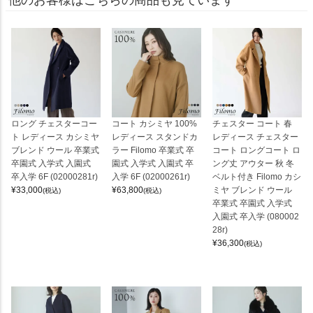
ロング チェスターコー
コート カシミヤ 100%
チェスター コート 春
ト レディース カシミヤ
レディース スタンドカ
レディース チェスター
ブレンド ウール 卒業式
ラー Filomo 卒業式 卒
コート ロングコート ロ
卒園式 入学式 入園式
園式 入学式 入園式 卒
ング丈 アウター 秋 冬
卒入学 6F (02000281r)
入学 6F (02000261r)
ベルト付き Filomo カシ
¥
33,000
¥
63,800
ミヤ ブレンド ウール
(税込)
(税込)
卒業式 卒園式 入学式
入園式 卒入学 (080002
28r)
¥
36,300
(税込)