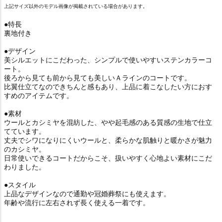
上記サイズ以外のモデル画像が掲載されている場合があります。
●特長
裏地付き
●デザイン
美シルエットにこだわった、シンプルで使いやすいステンカラーコ
ート。
後ろから見ても前から見ても美しいＡラインのコートです。
比翼仕立てなのできちんと感もあり、上品に着こなしたい方におす
すめのアイテムです。
●素材
ウールとカシミヤを混紡した、やや起毛感のある質感の生地で仕立
てています。
丈夫でシワになりにくいウールと、柔らかな肌触りと暖かさが魅力
のカシミヤ。
日常使いできるコートだからこそ、扱いやすく心地よい素材にこだ
わりました。
●スタイル
上品なデザインなので通勤や冠婚葬祭にも使えます。
年齢や流行に左右されず長く使える一着です。