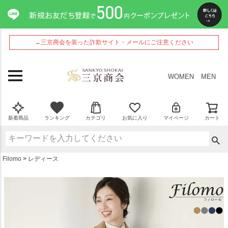
ペー
ジト
ップ
へ
→三京商会を装った詐欺サイト・メールにご注意ください
WOMEN
MEN
新着商品
ランキング
カテゴリ
お気に入り
マイページ
カート
Filomo
レディース