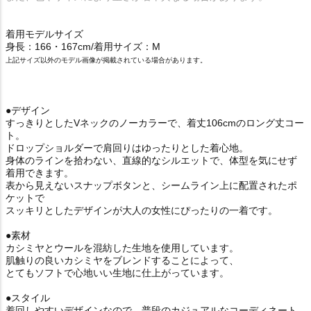
着用モデルサイズ
身長：166・167cm/着用サイズ：M
上記サイズ以外のモデル画像が掲載されている場合があります。
●デザイン
すっきりとしたVネックのノーカラーで、着丈106cmのロング丈コー
ト。
ドロップショルダーで肩回りはゆったりとした着心地。
身体のラインを拾わない、直線的なシルエットで、体型を気にせず
着用できます。
表から見えないスナップボタンと、シームライン上に配置されたポ
ケットで
スッキリとしたデザインが大人の女性にぴったりの一着です。
●素材
カシミヤとウールを混紡した生地を使用しています。
肌触りの良いカシミヤをブレンドすることによって、
とてもソフトで心地いい生地に仕上がっています。
●スタイル
着回しやすいデザインなので、普段のカジュアルなコーディネート