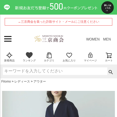
ペー
ジト
ップ
へ
→三京商会を装った詐欺サイト・メールにご注意ください
WOMEN
MEN
新着商品
ランキング
カテゴリ
お気に入り
マイページ
カート
Filomo
レディース
アウター