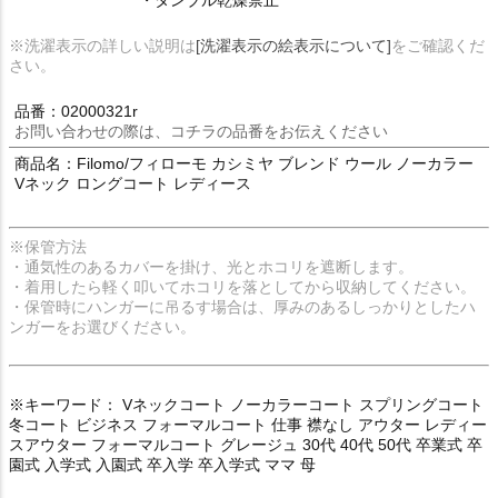
※洗濯表示の詳しい説明は
[洗濯表示の絵表示について]
をご確認くだ
さい。
品番：02000321r
お問い合わせの際は、コチラの品番をお伝えください
商品名：Filomo/フィローモ カシミヤ ブレンド ウール ノーカラー
Vネック ロングコート レディース
※保管方法
・通気性のあるカバーを掛け、光とホコリを遮断します。
・着用したら軽く叩いてホコリを落としてから収納してください。
・保管時にハンガーに吊るす場合は、厚みのあるしっかりとしたハ
ンガーをお選びください。
※キーワード： Vネックコート ノーカラーコート スプリングコート
冬コート ビジネス フォーマルコート 仕事 襟なし アウター レディー
スアウター フォーマルコート グレージュ 30代 40代 50代 卒業式 卒
園式 入学式 入園式 卒入学 卒入学式 ママ 母