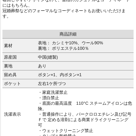
にはもちろん、
冠婚葬祭などのフォーマルなコーディネートもお使いいただけま
す。
商品詳細
表地： カシミヤ10%、ウール90%
素材
裏地： ポリエステル100％
原産国
中国(縫製)
裏地
あり
留め具
ボタン×1、内ボタン×1
ポケット
左右1ケ所づつ
・家庭洗濯禁止
・漂白禁止
・底面の最高温度 110°C スチームアイロンは危
険。
洗濯表示
・普通操作により、パークロロエチレン及び記号
Ｆで 定める溶剤による商業ドライクリーニング
可
・ウェットクリーニング禁止
・タンブル乾燥禁止