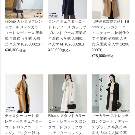
Filomo カシミヤブレン
ロング チェスターコー
【映画衣裳協力品】 Fil
ドウール ステンカラー
ト レディース カシミヤ
omo ステンカラー コー
コート レディース 卒業
ブレンド ウール 卒業式
ト レディース 比翼仕立
式 卒園式 入学式 入園
卒園式 入学式 入園式
て 卒業式 卒園式 入学
式 卒入学 (02000322r)
卒入学 6F (02000281r)
式 入園式 卒入学 (0200
¥
36,300
¥
33,000
0097r)
(税込)
(税込)
¥
28,600
(税込)
チェスター コート 春
Filomo スタンドカラー
ノーカラー ストレッチ
レディース チェスター
コート レディース ロン
ロングコート レディー
コート ロングコート ロ
グコート カシミヤ ウー
ス ブラック 卒業式 卒
ング丈 アウター 秋 冬
ル アウター ロング丈
園式 入学式 入園式 卒