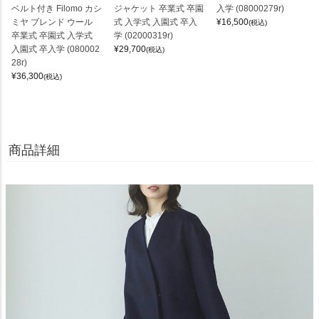
ベルト付き Filomo カシ
ジャケット 卒業式 卒園
入学 (08000279r)
ミヤ ブレンド ウール
式 入学式 入園式 卒入
¥
16,500
(税込)
卒業式 卒園式 入学式
学 (02000319r)
入園式 卒入学 (080002
¥
29,700
(税込)
28r)
¥
36,300
(税込)
商品詳細