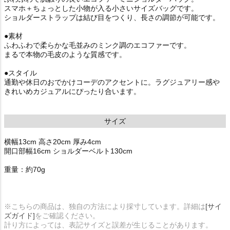
スマホ＋ちょっとした小物が入る小さいサイズバッグです。
ショルダーストラップは結び目をつくり、長さの調節が可能です。
●素材
ふわふわで柔らかな毛並みのミンク調のエコファーです。
まるで本物の毛皮のような質感です。
●スタイル
通勤や休日のおでかけコーデのアクセントに。ラグジュアリー感や
きれいめカジュアルにぴったり合います。
サイズ
横幅13cm 高さ20cm 厚み4cm
開口部幅16cm ショルダーベルト130cm
重量：約70g
※こちらの商品は、独自の方法により採寸しています。詳細は
[サイ
ズガイド]
をご確認ください。
計り方によっては、表記サイズと誤差が生じることがあります。