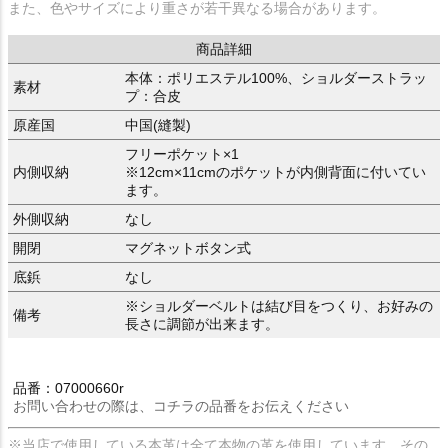
また、色やサイズにより重さが若干異なる場合があります。
商品詳細
本体：ポリエステル100%、ショルダーストラッ
素材
プ：合皮
原産国
中国(縫製)
フリーポケット×1
内側収納
※12cm×11cmのポケットが内側背面に付いてい
ます。
外側収納
なし
開閉
マグネットボタン式
底鋲
なし
※ショルダーベルトは結び目をつくり、お好みの
備考
長さに調節が出来ます。
品番：07000660r
お問い合わせの際は、コチラの品番をお伝えください
※当店で使用している本革は全て本物の革を使用しています。その