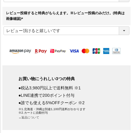
須
)
レビュー投稿すると特典がもらえます。※レビュー投稿のみだけ。(特典は
画像確認)
(
必
須
)
お買い物にうれしい3つの特典
●税込3,980円以上で送料無料 ※1
●LINE連携で200ポイント付与
●誰でも使える5%OFFクーポン ※2
※1.北海道・沖縄は別途1,100円送料がかかります
※2.カートに自動付与
→返品について