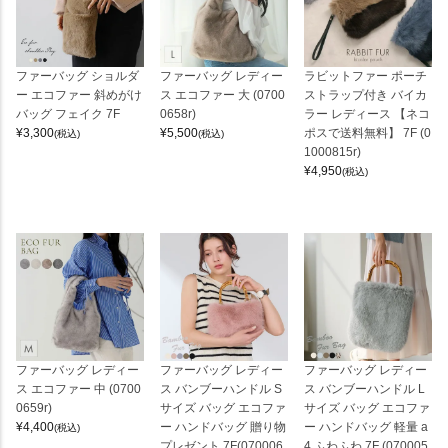
ファーバッグ ショルダ
ファーバッグ レディー
ラビットファー ポーチ
ー エコファー 斜めがけ
ス エコファー 大 (0700
ストラップ付き バイカ
バッグ フェイク 7F
0658r)
ラー レディース 【ネコ
¥
3,300
¥
5,500
ポスで送料無料】 7F (0
(税込)
(税込)
1000815r)
¥
4,950
(税込)
ファーバッグ レディー
ファーバッグ レディー
ファーバッグ レディー
ス エコファー 中 (0700
ス バンブーハンドル S
ス バンブーハンドル L
0659r)
サイズ バッグ エコファ
サイズ バッグ エコファ
¥
4,400
ー ハンドバッグ 贈り物
ー ハンドバッグ 軽量 a
(税込)
プレゼント 7F(070006
4 ふわふわ 7F (070005