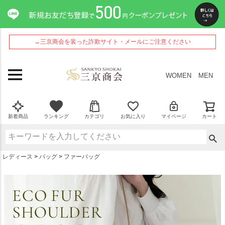
ペー
ジト
ップ
へ
→三京商会を装った詐欺サイト・メールにご注意ください
WOMEN
MEN
新着商品
ランキング
カテゴリ
お気に入り
マイページ
カート
レディース
バッグ
ファーバッグ