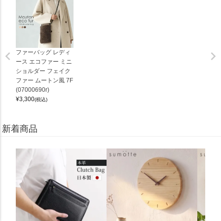
ファーバッグ レディ
ース エコファー ミニ
ショルダー フェイク
ファー ムートン風 7F
(07000690r)
¥
3,300
(税込)
新着商品