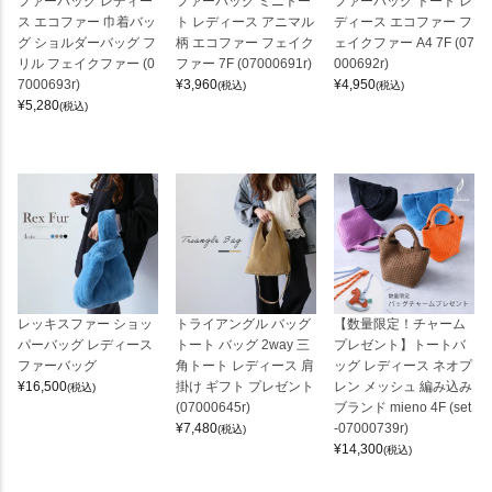
ファーバッグ レディー
ファーバッグ ミニトー
ファーバッグ トート レ
ス エコファー 巾着バッ
ト レディース アニマル
ディース エコファー フ
グ ショルダーバッグ フ
柄 エコファー フェイク
ェイクファー A4 7F (07
リル フェイクファー (0
ファー 7F (07000691r)
000692r)
7000693r)
¥
3,960
¥
4,950
(税込)
(税込)
¥
5,280
(税込)
レッキスファー ショッ
トライアングル バッグ
【数量限定！チャーム
パーバッグ レディース
トート バッグ 2way 三
プレゼント】トートバ
ファーバッグ
角トート レディース 肩
ッグ レディース ネオプ
¥
16,500
掛け ギフト プレゼント
レン メッシュ 編み込み
(税込)
(07000645r)
ブランド mieno 4F (set
¥
7,480
-07000739r)
(税込)
¥
14,300
(税込)