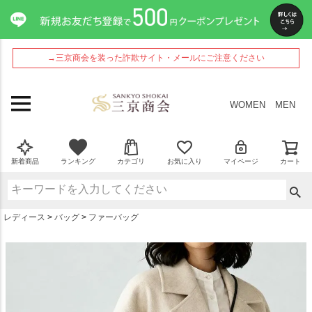
ペー
ジト
ップ
へ
→三京商会を装った詐欺サイト・メールにご注意ください
WOMEN
MEN
新着商品
ランキング
カテゴリ
お気に入り
マイページ
カート
レディース
バッグ
ファーバッグ