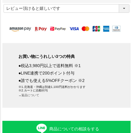
(
必
須
)
お買い物にうれしい3つの特典
●税込3,980円以上で送料無料 ※1
●LINE連携で200ポイント付与
●誰でも使える5%OFFクーポン ※2
※1.北海道・沖縄は別途1,100円送料がかかります
※2.カートに自動付与
→返品について
商品についての相談をする