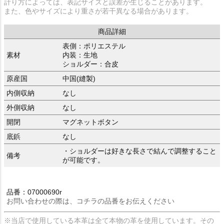
計り方によっては、表記サイズと誤差が生じることがあります。
また、色やサイズにより重さが若干異なる場合があります。
商品詳細
表側：ポリエステル
素材
内装：生地
ショルダー：合皮
原産国
中国(縫製)
内側収納
なし
外側収納
なし
開閉
マグネットボタン
底鋲
なし
・ショルダーは好きな長さで結んで調整すること
備考
が可能です。
品番：07000690r
お問い合わせの際は、コチラの品番をお伝えください
※当店で使用している本革は全て本物の革を使用しています。その