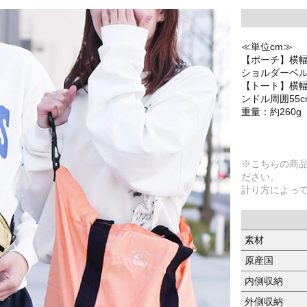
≪単位cm≫
【ポーチ】横幅2
ショルダーベルト
【トート】横幅5
ンドル周囲55c
重量：約260g
※こちらの商
ださい。
計り方によっ
素材
原産国
内側収納
外側収納