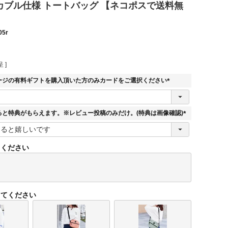
パッカブル仕様 トートバッグ 【ネコポスで送料無
05r
 ]
ージの有料ギフトを購入頂いた方のみカードをご選択ください
(
必
須
ると特典がもらえます。※レビュー投稿のみだけ。(特典は画像確認)
)
(
必
須
てください
)
してください