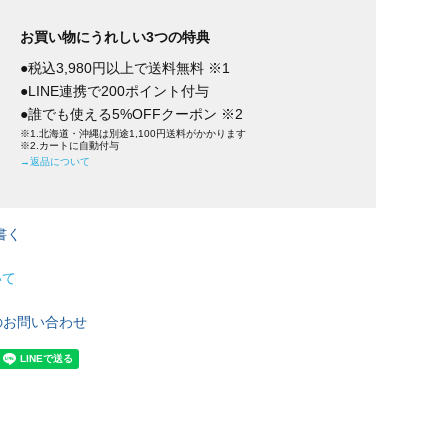
お買い物にうれしい3つの特典
●税込3,980円以上で送料無料 ※1
●LINE連携で200ポイント付与
●誰でも使える5%OFFクーポン ※2
※1.北海道・沖縄は別途1,100円送料がかかります
※2.カートに自動付与
→返品について
書く
いて
のお問い合わせ