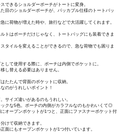
ースできるショルダーポーチがトートに変身。
見た目のショルダーポーチが、パッカブル仕様のトートバッ
で急に荷物が増えた時や、旅行などで大活躍してくれます。
ベルトはポーチだけじゃなく、トートバッグにも装着できま
てスタイルを変えることができるので、急な荷物でも困りま
グとして使用する際に、ポーチは内側でポケットに。
を移し替える必要はありません。
グはたたんで背面のポケットに収納。
単なのがうれしいポイント！
富。サイズ違いがあるのもうれしい。
シックな5色。ポーチの内側がカラフルなのもかわいくて◎
側にオープンポケットが1つと、正面にファスナーポケット付
を分けて収納できます。
の正面にもオープンポケットが1つ付いています。