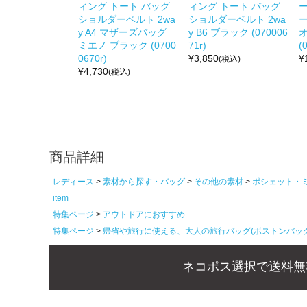
ィング トート バッグ
ィング トート バッグ
ショルダーベルト 2wa
ショルダーベルト 2wa
y A4 マザーズバッグ
y B6 ブラック (070006
ミエノ ブラック (0700
71r)
(
0670r)
¥
3,850
¥
(税込)
¥
4,730
(税込)
商品詳細
レディース
素材から探す・バッグ
その他の素材
ポシェット・
item
特集ページ
アウトドアにおすすめ
特集ページ
帰省や旅行に使える、大人の旅行バッグ(ボストンバッ
ネコポス選択で送料無