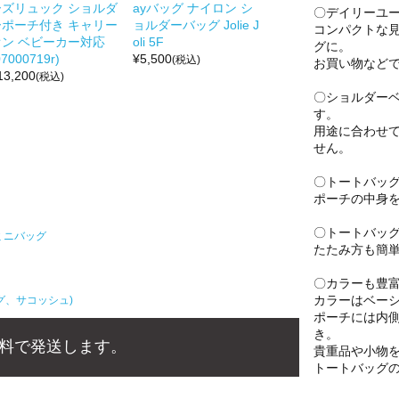
ーズリュック ショルダ
ayバッグ ナイロン シ
〇デイリーユ
ーポーチ付き キャリー
ョルダーバッグ Jolie J
コンパクトな
オン ベビーカー対応
oli 5F
グに。
07000719r)
¥
5,500
(税込)
お買い物など
13,200
(税込)
〇ショルダー
す。
用途に合わせ
せん。
〇トートバッ
ポーチの中身
〇トートバッ
ミニバッグ
たたみ方も簡
〇カラーも豊
カラーはベー
グ、サコッシュ)
ポーチには内
き。
料で発送します。
貴重品や小物
トートバッグ