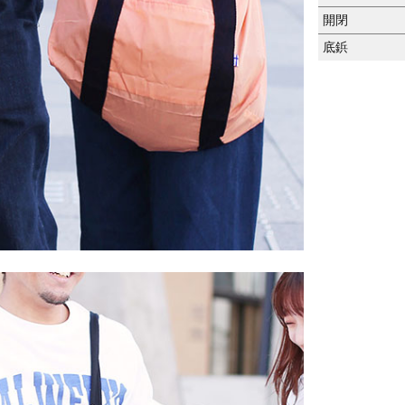
開閉
底鋲