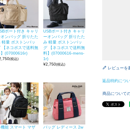
SBポート付き キャリ
USBポート付き キャリ
ーオンバッグ 折りたた
ーオンバッグ 折りたた
み 軽量 ボストンバッ
み 軽量 ボストンバッ
グ 【ネコポスで送料無
グ 【ネコポスで送料無
】(07000616r)
料】(07000616-mens-
2,750
1r)
(税込)
¥
2,750
(税込)
レビューを
返品特約につ
商品について
多機能 スマート マザ
バッグ レディース 2w