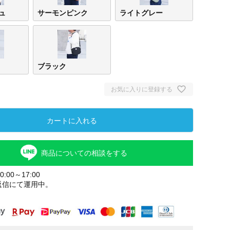
ュ
サーモンピンク
ライトグレー
ブラック
お気に入りに登録する
カートに入れる
ライ
ジュ
商品についての相談をする
:00～17:00
返信にて運用中。