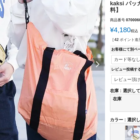
kaksi 
料】
商品番号
070006
¥
4,180
税込
[
42
ポイント進呈
お客様にて別ペ
レビュー投稿す
在庫
選択し
在庫
カラー
選択