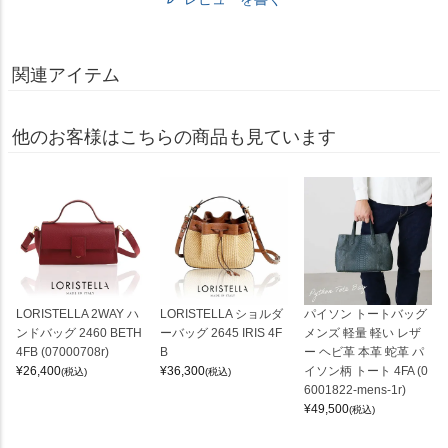
関連アイテム
他のお客様はこちらの商品も見ています
LORISTELLA 2WAY ハ
LORISTELLA ショルダ
パイソン トートバッグ
ンドバッグ 2460 BETH
ーバッグ 2645 IRIS 4F
メンズ 軽量 軽い レザ
4FB (07000708r)
B
ー ヘビ革 本革 蛇革 パ
¥
26,400
¥
36,300
イソン柄 トート 4FA (0
(税込)
(税込)
6001822-mens-1r)
¥
49,500
(税込)