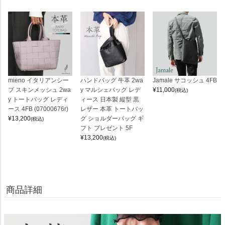
mieno イタリアンシー
ハンドバッグ 牛革 2wa
Jamale サコッシュ 4FB
プ スキンメッシュ 2wa
y マルシェバッグ レデ
¥
11,000
(税込)
y トートバッグ レディ
ィース 日本製 縦型 黒
ース 4FB (07000676r)
レザー 本革 トートバッ
¥
13,200
グ ショルダーバッグ ギ
(税込)
フト プレゼント 5F
¥
13,200
(税込)
商品詳細