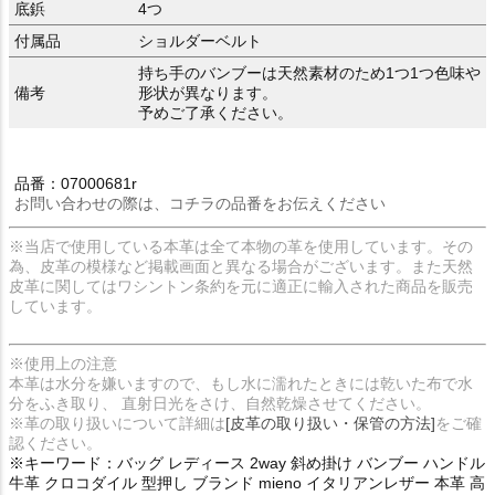
底鋲
4つ
付属品
ショルダーベルト
持ち手のバンブーは天然素材のため1つ1つ色味や
備考
形状が異なります。
予めご了承ください。
品番：07000681r
お問い合わせの際は、コチラの品番をお伝えください
※当店で使用している本革は全て本物の革を使用しています。その
為、皮革の模様など掲載画面と異なる場合がございます。また天然
皮革に関してはワシントン条約を元に適正に輸入された商品を販売
しています。
※使用上の注意
本革は水分を嫌いますので、もし水に濡れたときには乾いた布で水
分をふき取り、 直射日光をさけ、自然乾燥させてください。
※革の取り扱いについて詳細は
[皮革の取り扱い・保管の方法]
をご確
認ください。
※キーワード：バッグ レディース 2way 斜め掛け バンブー ハンドル
牛革 クロコダイル 型押し ブランド mieno イタリアンレザー 本革 高