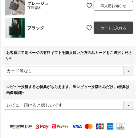
グレージュ
再入荷お知らせ
在庫切れ
ブラック
カートに入れる
お客様にて別ページの有料ギフトを購入頂いた方のみカードをご選択くださ
い
(
必
須
)
レビュー投稿すると特典がもらえます。※レビュー投稿のみだけ。(特典は
画像確認)
(
必
須
)