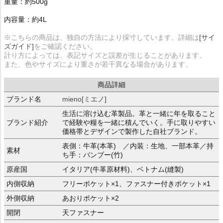
重量：約500g
内容量：約4L
※こちらの商品は、独自の方法により採寸しています。詳細は
[サイ
ズガイド]
をご確認ください。
計り方によっては、表記サイズと誤差が生じることがあります。
また、色やサイズにより重さが若干異なる場合があります。
商品詳細
ブランド名
mieno[ミエノ]
生活に溶け込む革製品。革と一緒に年を取ること
ブランド紹介
で経験や糧を一緒に積んでいく。手に取りやすい
価格帯とデザインで製作した自社ブランド。
表側：牛革(本革) ／内装：生地、一部本革／持
素材
ち手：バンブー(竹)
原産国
イタリア(牛革原材料)、ベトナム(縫製)
内側収納
フリーポケット×1、ファスナー付きポケット×1
外側収納
あおりポケット×2
開閉
天ファスナー