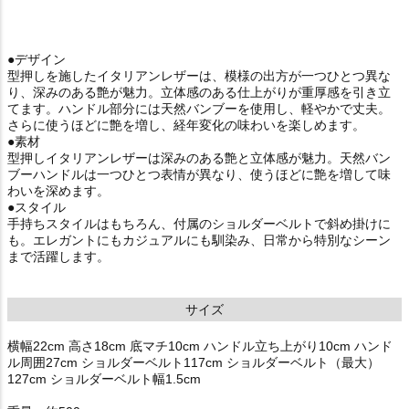
●デザイン
型押しを施したイタリアンレザーは、模様の出方が一つひとつ異な
り、深みのある艶が魅力。立体感のある仕上がりが重厚感を引き立
てます。ハンドル部分には天然バンブーを使用し、軽やかで丈夫。
さらに使うほどに艶を増し、経年変化の味わいを楽しめます。
●素材
型押しイタリアンレザーは深みのある艶と立体感が魅力。天然バン
ブーハンドルは一つひとつ表情が異なり、使うほどに艶を増して味
わいを深めます。
●スタイル
手持ちスタイルはもちろん、付属のショルダーベルトで斜め掛けに
も。エレガントにもカジュアルにも馴染み、日常から特別なシーン
まで活躍します。
サイズ
横幅22cm 高さ18cm 底マチ10cm ハンドル立ち上がり10cm ハンド
ル周囲27cm ショルダーベルト117cm ショルダーベルト（最大）
127cm ショルダーベルト幅1.5cm