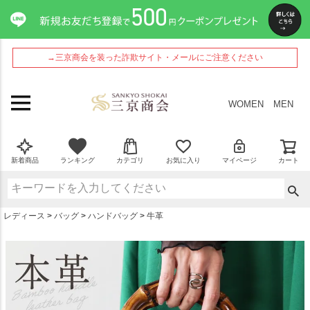
ペー
ジト
ップ
へ
→三京商会を装った詐欺サイト・メールにご注意ください
WOMEN
MEN
新着商品
ランキング
カテゴリ
お気に入り
マイページ
カート
レディース
バッグ
ハンドバッグ
牛革