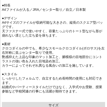
●特長
A4ファイルが入る／JRA／センター取り／自立／日本製
●デザイン
A4サイズのファイルが収納可能な大きさの、縦長のスクエア型バッ
グです。
天ファスナー式で使いやすく、容量たっぷりのトート型ながら形が
崩れない凛とした立ち姿を保ちます。
●素材
クロコダイルの中でも、希少なスモールクロコダイル(ポロサス)を左
右対称に並ぶセンター取りで使用。
艶感抑えた上品な印象のマット加工と、腑模様の目地部分にコント
ラストの強い色を入れた目地染め加工。
カラーによってそれぞれ異なる風合いの加工を施しています。
●スタイル
しっかりしたフォルムで、自立するため長時間の使用にも対応でき
ます。
結婚式やパーティースタイルだけではなく、入学式やお受験、授業
参観など学校関連の行事にも活躍が期待できます。
サイズ