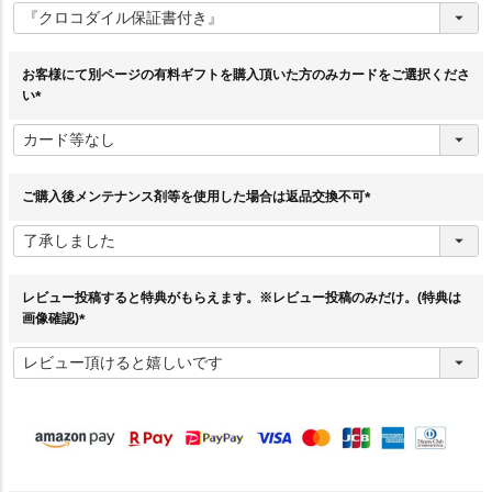
必
須
)
お客様にて別ページの有料ギフトを購入頂いた方のみカードをご選択くださ
い
(
必
須
)
ご購入後メンテナンス剤等を使用した場合は返品交換不可
(
必
須
)
レビュー投稿すると特典がもらえます。※レビュー投稿のみだけ。(特典は
画像確認)
(
必
須
)