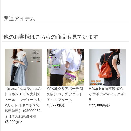
関連アイテム
他のお客様はこちらの商品も見ています
《mau.さんコラボ商品
KAKSI クリアポーチ 斜
HALEINE 日本製 柔ら
》リネン 100% 大判ス
め掛けバッグ アウトド
か牛革 2WAYバッグ 4F
トール レディース U
ア クリアケース
B
Vカット 【ネコポスで
¥
1,650
¥
22,000
(税込)
(税込)
送料無料】 (08000252
r) 【名入れ刺繍可能】
¥
5,900
(税込)