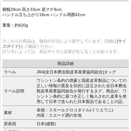
横幅29cm 高さ33cm 底マチ9cm
ハンドル立ち上がり18cm ハンドル周囲42cm
重量：約620g
※こちらの商品は、独自の方法により採寸しています。詳細は
[サイ
ズガイド]
をご確認ください。
計り方によっては、表記サイズと誤差が生じることがあります。
商品詳細
ラベル
JRA[全日本爬虫類皮革産業協同組合]タッグ
ワシントン条約の啓蒙と国産皮革製品についての
正しい情報の普及を目的に設立された全日本爬虫
ラベル説明
類皮革産業協同組合が発行するタグ。商品が、ワ
シントン条約に基づき正しく輸入された皮革を使
用して日本で造られた日本製品であることの証。
表側：スモールクロコダイル(イリエワニ)
素材
内装：スエード調の生地
原産国
日本(縫製)