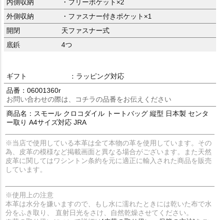
内側収納
・フリーポケット×2
外側収納
・ファスナー付きポケット×1
開閉
天ファスナー式
底鋲
4つ
ギフト
：ラッピング対応
品番：06001360r
お問い合わせの際は、コチラの品番をお伝えください
商品名：スモール クロコダイル トートバッグ 縦型 日本製 センタ
ー取り A4サイズ対応 JRA
※当店で使用している本革は全て本物の革を使用しています。その
為、皮革の模様など掲載画面と異なる場合がございます。また天然
皮革に関してはワシントン条約を元に適正に輸入された商品を販売
しています。
※使用上の注意
本革は水分を嫌いますので、もし水に濡れたときには乾いた布で水
分をふき取り、 直射日光をさけ、自然乾燥させてください。