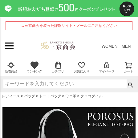
ペー
ジト
ップ
へ
→三京商会を装った詐欺サイト・メールにご注意ください
WOMEN
MEN
新着商品
ランキング
カテゴリ
お気に入り
マイページ
カート
レディース
バッグ
トートバッグ
ワニ革
クロコダイル