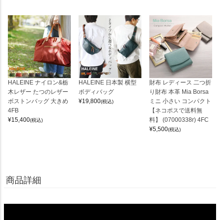
HALEINE ナイロン&栃
HALEINE 日本製 横型
財布 レディース 二つ折
木レザー たつのレザー
ボディバッグ
り財布 本革 Mia Borsa
ボストンバッグ 大きめ
¥
19,800
ミニ 小さい コンパクト
(税込)
4FB
【ネコポスで送料無
¥
15,400
料】 (07000338r) 4FC
(税込)
¥
5,500
(税込)
商品詳細