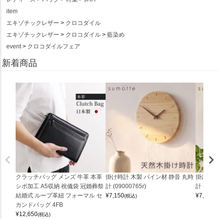
item
エキゾチックレザー
クロコダイル
エキゾチックレザー
クロコダイル
藍染め
event
クロコダイルフェア
新着商品
クラッチバッグ メンズ 牛革 本革
掛け時計 木製 パイン材 静音 丸時
掛け時計
シボ加工 A5収納 祝儀袋 冠婚葬祭
計 (09000765r)
計 (0900
結婚式 ループ革紐 フォーマル セ
¥
7,150
¥
7,150
(税込)
(
カンドバッグ 4FB
¥
12,650
(税込)