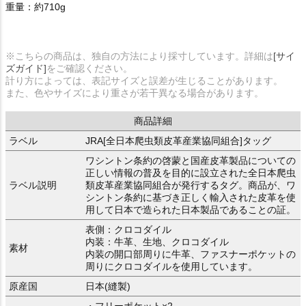
重量：約710g
※こちらの商品は、独自の方法により採寸しています。詳細は
[サイ
ズガイド]
をご確認ください。
計り方によっては、表記サイズと誤差が生じることがあります。
また、色やサイズにより重さが若干異なる場合があります。
商品詳細
ラベル
JRA[全日本爬虫類皮革産業協同組合]タッグ
ワシントン条約の啓蒙と国産皮革製品についての
正しい情報の普及を目的に設立された全日本爬虫
ラベル説明
類皮革産業協同組合が発行するタグ。商品が、ワ
シントン条約に基づき正しく輸入された皮革を使
用して日本で造られた日本製品であることの証。
表側：クロコダイル
内装：牛革、生地、クロコダイル
素材
内装の開口部周りに牛革、ファスナーポケットの
周りにクロコダイルを使用しています。
原産国
日本(縫製)
・フリーポケット×2