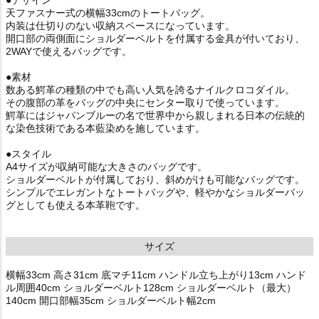
天ファスナー式の横幅33cmのトートバッグ。
内装は仕切りのない収納スペースになっています。
開口部の両側面にショルダーベルトを付属する金具が付いており、
2WAYで使えるバッグです。
●素材
数ある鰐革の種類の中でも高い人気を誇るナイルクロコダイル。
その腹部の革をバッグの中央にセンター取りで使っています。
鰐革にはジャパンブルーの名で世界中から親しまれる日本の伝統的
な染色技術である本藍染めを施しています。
●スタイル
A4サイズが収納可能な大きさのバッグです。
ショルダーベルトが付属しており、斜めがけも可能なバッグです。
シンプルでエレガントなトートバッグや、軽やかなショルダーバッ
グとしても使える本革鞄です。
サイズ
横幅33cm 高さ31cm 底マチ11cm ハンドル立ち上がり13cm ハンド
ル周囲40cm ショルダーベルト128cm ショルダーベルト（最大）
140cm 開口部幅35cm ショルダーベルト幅2cm