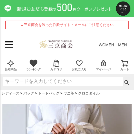
ペー
ジト
ップ
へ
→三京商会を装った詐欺サイト・メールにご注意ください
WOMEN
MEN
新着商品
ランキング
カテゴリ
お気に入り
マイページ
カート
レディース
バッグ
トートバッグ
ワニ革
クロコダイル