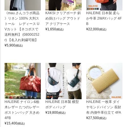
《mau.さんコラボ商品
KAKSI クリアポーチ 斜
HALEINE 日本製 柔ら
》リネン 100% 大判ス
め掛けバッグ アウトド
か牛革 2WAYバッグ 4F
トール レディース U
ア クリアケース
B
Vカット 【ネコポスで
¥
1,650
¥
22,000
(税込)
(税込)
送料無料】 (08000252
r) 【名入れ刺繍可能】
¥
5,900
(税込)
HALEINE ナイロン&栃
HALEINE 日本製 横型
HALEINE 一枚革 ダイ
木レザー たつのレザー
ボディバッグ
ヤモンドパイソン 長財
ボストンバッグ 大きめ
¥
19,800
布 内側牛革仕立て 4FA
(税込)
4FB
¥
27,500
(税込)
¥
15,400
(税込)