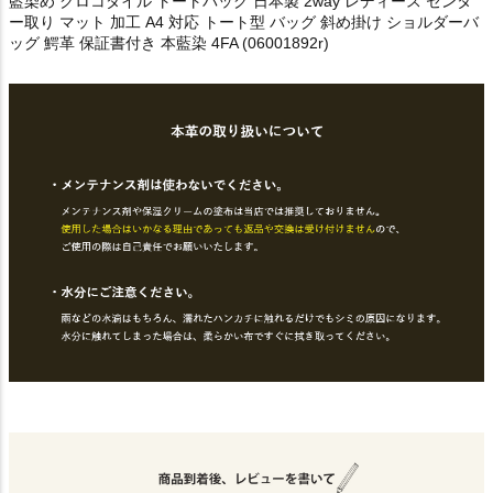
藍染め クロコダイル トートバッグ 日本製 2way レディース センタ
ー取り マット 加工 A4 対応 トート型 バッグ 斜め掛け ショルダーバ
ッグ 鰐革 保証書付き 本藍染 4FA (06001892r)