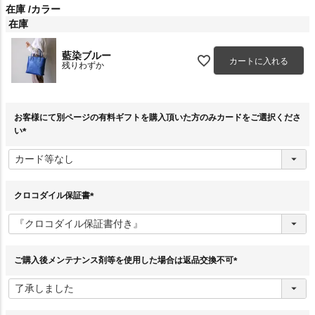
在庫
カラー
在庫
藍染ブルー
カートに入れる
残りわずか
お客様にて別ページの有料ギフトを購入頂いた方のみカードをご選択くださ
い
(
必
須
)
クロコダイル保証書
(
必
須
)
ご購入後メンテナンス剤等を使用した場合は返品交換不可
(
必
須
)