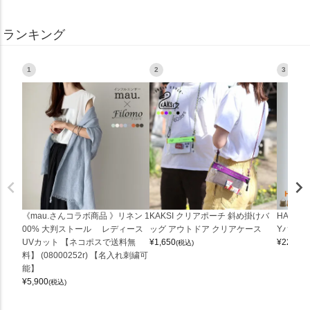
ランキング
1
2
3
《mau.さんコラボ商品 》リネン 1
KAKSI クリアポーチ 斜め掛けバ
HALEI
00% 大判ストール レディース
ッグ アウトドア クリアケース
Yバッグ 
UVカット 【ネコポスで送料無
¥
1,650
¥
22,000
(税込)
料】 (08000252r) 【名入れ刺繍可
能】
¥
5,900
(税込)