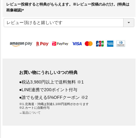
レビュー投稿すると特典がもらえます。※レビュー投稿のみだけ。(特典は
画像確認)
(
必
須
)
お買い物にうれしい3つの特典
●税込3,980円以上で送料無料 ※1
●LINE連携で200ポイント付与
●誰でも使える5%OFFクーポン ※2
※1.北海道・沖縄は別途1,100円送料がかかります
※2.カートに自動付与
→返品について