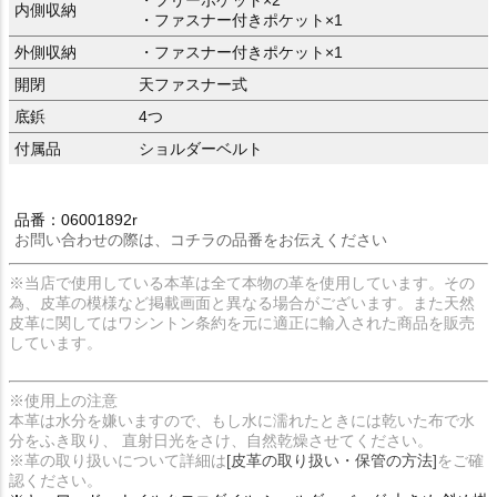
内側収納
・ファスナー付きポケット×1
外側収納
・ファスナー付きポケット×1
開閉
天ファスナー式
底鋲
4つ
付属品
ショルダーベルト
品番：06001892r
お問い合わせの際は、コチラの品番をお伝えください
※当店で使用している本革は全て本物の革を使用しています。その
為、皮革の模様など掲載画面と異なる場合がございます。また天然
皮革に関してはワシントン条約を元に適正に輸入された商品を販売
しています。
※使用上の注意
本革は水分を嫌いますので、もし水に濡れたときには乾いた布で水
分をふき取り、 直射日光をさけ、自然乾燥させてください。
※革の取り扱いについて詳細は
[皮革の取り扱い・保管の方法]
をご確
認ください。