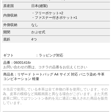
原産国
日本(縫製)
・フリーポケット×2
内側収納
・ファスナー付きポケット×1
外側収納
なし
開閉
かぶせ式
底鋲
4つ
ギフト
：ラッピング対応
品番：06001416r
お問い合わせの際は、コチラの品番をお伝えください
商品名：リザード トートバッグ A4 サイズ 対応 バニラ染め 牛革
コンビネーション 軽量
※当店で使用している本革は全て本物の革を使用しています。その
為、皮革の模様など掲載画面と異なる場合がございます。また天然
皮革に関してはワシントン条約を元に適正に輸入された商品を販売
しています。