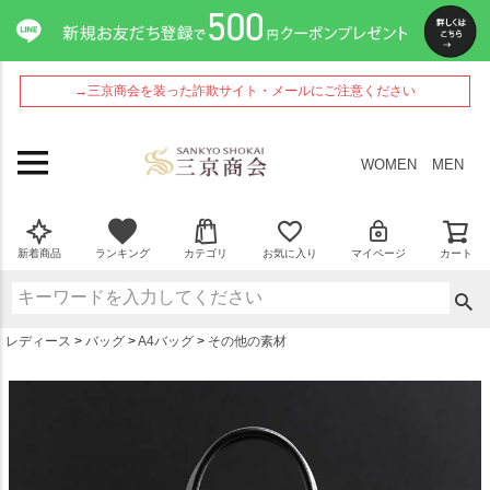
ペー
ジト
ップ
へ
→三京商会を装った詐欺サイト・メールにご注意ください
WOMEN
MEN
新着商品
ランキング
カテゴリ
お気に入り
マイページ
カート
レディース
バッグ
A4バッグ
その他の素材