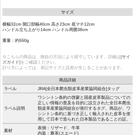
サイズ
横幅32cm 開口部幅40cm 高さ23cm 底マチ12cm
ハンドル立ち上がり14cm ハンドル周囲38cm
重量：約550g
※こちらの商品は、独自の方法により採寸しています。詳細は
[サイ
ズガイド]
をご確認ください。
計り方によっては、表記サイズと誤差が生じることがあります。
商品詳細
ラベル
JRA[全日本爬虫類皮革産業協同組合]タッグ
ワシントン条約の啓蒙と国産皮革製品についての
正しい情報の普及を目的に設立された全日本爬虫
ラベル説明
類皮革産業協同組合が発行するタグ。商品が、ワ
シントン条約に基づき正しく輸入された皮革を使
用して日本で造られた日本製品であることの証。
表側：リザード、牛革
素材
内装：豚革(スエード)