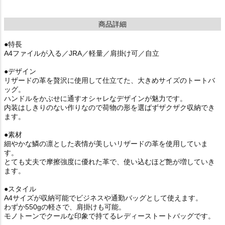
商品詳細
●特長
A4ファイルが入る／JRA／軽量／肩掛け可／自立
●デザイン
リザードの革を贅沢に使用して仕立てた、大きめサイズのトートバ
ッグ。
ハンドルをかぶせに通すオシャレなデザインが魅力です。
内装はしきりのない作りなので荷物の形を選ばずザクザク収納でき
ます。
●素材
細やかな鱗の凛とした表情が美しいリザードの革を使用していま
す。
とても丈夫で摩擦強度に優れた革で、使い込むほど艶が増していき
ます。
●スタイル
A4サイズが収納可能でビジネスや通勤バッグとして使えます。
わずか550gの軽さで、肩掛けも可能。
モノトーンでクールな印象で持てるレディーストートバッグです。