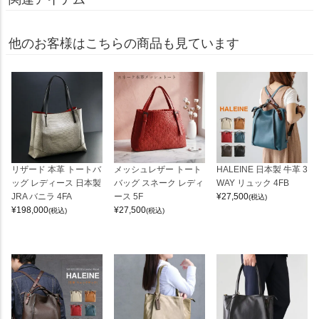
他のお客様はこちらの商品も見ています
リザード 本革 トートバ
メッシュレザー トート
HALEINE 日本製 牛革 3
ッグ レディース 日本製
バッグ スネーク レディ
WAY リュック 4FB
JRA バニラ 4FA
ース 5F
¥
27,500
(税込)
¥
198,000
¥
27,500
(税込)
(税込)