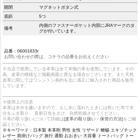
開閉
マグネットボタン式
底鋲
5つ
内側のファスナーポケット内部にJRAマークのタ
備考
グが付いています。
品番：06001833r
お問い合わせの際は、コチラの品番をお伝えください
※当店で使用している本革は全て本物の革を使用しています。その
為、皮革の模様など掲載画面と異なる場合がございます。また天然
皮革に関してはワシントン条約を元に適正に輸入された商品を販売
しています。
※使用上の注意
本革は水分を嫌いますので、もし水に濡れたときには乾いた布で水
分をふき取り、 直射日光をさけ、自然乾燥させてください。
※革の取り扱いについて詳細は
[皮革の取り扱い・保管の方法]
をご確
認ください。
※キーワード：日本製 本革鞄 男性 女性 リザード 蜥蜴 エキゾチック
レザー 肩掛けバッグ 旅行 通勤 おおきい 大容量 トートバッグ トー