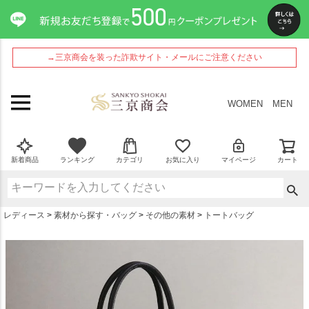
ペー
ジト
ップ
へ
→三京商会を装った詐欺サイト・メールにご注意ください
WOMEN
MEN
新着商品
ランキング
カテゴリ
お気に入り
マイページ
カート
レディース
素材から探す・バッグ
その他の素材
トートバッグ