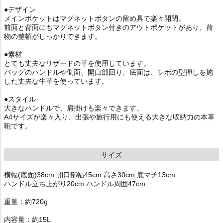
●デザイン
メインポケットはマグネットボタンの留め具で楽々開閉。
前面と背面にもマグネットボタン付きのアウトポケットがあり、荷
物の整頓がしっかりできます。
●素材
とても丈夫なリザードの革を使用しています。
バッグのハンドルや側面、開口部回り、底面は、シボの型押しを施
した丈夫な牛革を使っています。
●スタイル
大きなハンドルで、肩掛けも楽々できます。
A4サイズが楽々入り、出張や旅行用にも使える大きな収納力の本革
鞄です。
サイズ
横幅(底面)38cm 開口部幅45cm 高さ30cm 底マチ13cm
ハンドル立ち上がり20cm ハンドル周囲47cm
重量：約720g
内容量：約15L