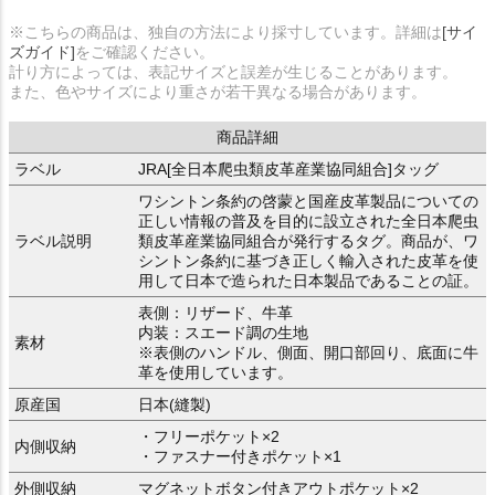
※こちらの商品は、独自の方法により採寸しています。詳細は
[サイ
ズガイド]
をご確認ください。
計り方によっては、表記サイズと誤差が生じることがあります。
また、色やサイズにより重さが若干異なる場合があります。
商品詳細
ラベル
JRA[全日本爬虫類皮革産業協同組合]タッグ
ワシントン条約の啓蒙と国産皮革製品についての
正しい情報の普及を目的に設立された全日本爬虫
ラベル説明
類皮革産業協同組合が発行するタグ。商品が、ワ
シントン条約に基づき正しく輸入された皮革を使
用して日本で造られた日本製品であることの証。
表側：リザード、牛革
内装：スエード調の生地
素材
※表側のハンドル、側面、開口部回り、底面に牛
革を使用しています。
原産国
日本(縫製)
・フリーポケット×2
内側収納
・ファスナー付きポケット×1
外側収納
マグネットボタン付きアウトポケット×2