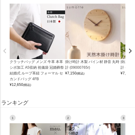
クラッチバッグ メンズ 牛革 本革
掛け時計 木製 パイン材 静音 丸時
掛け時計
シボ加工 A5収納 祝儀袋 冠婚葬祭
計 (09000765r)
計 (0900
結婚式 ループ革紐 フォーマル セ
¥
7,150
¥
7,150
(税込)
(
カンドバッグ 4FB
¥
12,650
(税込)
ランキング
1
2
3