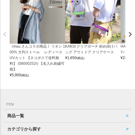
《mau.さんコラボ商品 》リネン 1
KAKSI クリアポーチ 斜め掛けバ
HALEI
00% 大判ストール レディース
ッグ アウトドア クリアケース
Yバッグ 
UVカット 【ネコポスで送料無
¥
1,650
¥
22,000
(税込)
料】 (08000252r) 【名入れ刺繍可
能】
¥
5,900
(税込)
ITEM
商品一覧
カテゴリから探す