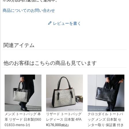
商品についてのお問い合わせ
レビューを書く
関連アイテム
他のお客様はこちらの商品も見ています
メンズ トートバッグ 本
リザード トートバッグ
クロコダイル トートバ
革 リザード 日本製(060
レディース 日本製 4FA
ッグ メンズ 日本製 セ
01833-mens-1r)
¥
176,000
ンター取り 保証書 付き
(税込)