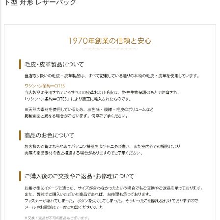
ト型 舟形 レザーバッグ