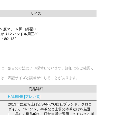
サイズ
.5 底マチ16 開口部幅30
がり12 ハンドル周囲30
80~132
品は、独自の方法により採寸しています。詳細はをご確認く
ては、表記サイズと誤差が生じることがあります。
商品詳細
HALEINE [アレンヌ]
2013年に立ち上げたSANKYO自社ブランド。クロコ
ダイル、パイソン、牛革など上質の本革だけを厳選
し、美しく機能的で、日常生活で愛用してもらえる製