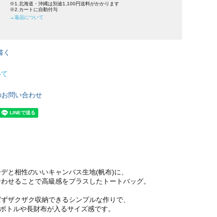
※1.北海道・沖縄は別途1,100円送料がかかります
※2.カートに自動付与
→返品について
書く
いて
のお問い合わせ
デと相性のいいキャンバス生地(帆布)に、
合わせることで高級感をプラスしたトートバッグ。
ばずザクザク収納できるシンプルな作りで、
ットボトルや長財布が入るサイズ感です。