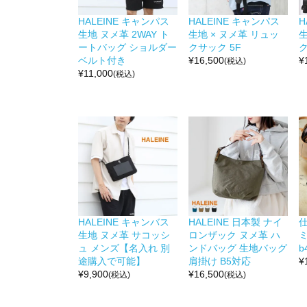
HALEINE キャンパス
HALEINE キャンパス
H
生地 ヌメ革 2WAY ト
生地 × ヌメ革 リュッ
生
ートバッグ ショルダー
クサック 5F
ク
ベルト付き
¥
16,500
¥
(税込)
¥
11,000
(税込)
HALEINE キャンバス
HALEINE 日本製 ナイ
生地 ヌメ革 サコッシ
ロンザック ヌメ革 ハ
ミ
ュ メンズ【名入れ 別
ンドバッグ 生地バッグ
b
途購入で可能】
肩掛け B5対応
¥
¥
9,900
¥
16,500
(税込)
(税込)