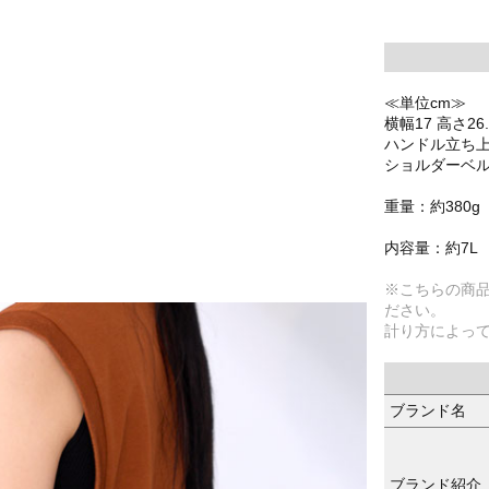
≪単位cm≫
横幅17 高さ26
ハンドル立ち上
ショルダーベルト
重量：約380g
内容量：約7L
※こちらの商
ださい。
計り方によっ
ブランド名
ブランド紹介