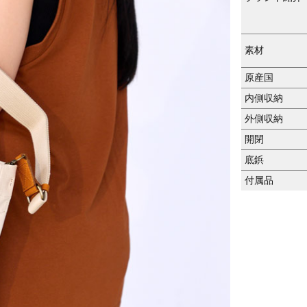
素材
原産国
内側収納
外側収納
開閉
底鋲
付属品