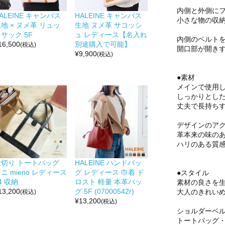
内側と外側にフ
ALEINE キャンバス
HALEINE キャンパス
小さな物の収
地 × ヌメ革 リュッ
生地 ヌメ革 サコッシ
サック 5F
ュ レディース【名入れ
内側のベルト
16,500
別途購入で可能】
(税込)
開口部が開き
¥
9,900
(税込)
●素材
メインで使用
しっかりとし
丈夫で長持ち
デザインのア
革本来の味の
ハリのある質
仕切り トートバッグ
HALEINE ハンドバッ
ニ mieno レディース
グ レディース 巾着 ド
●スタイル
4 収納
ロスト 軽量 本革バッ
素材の良さを
13,200
グ 5F (07000542r)
大人のきれい
(税込)
¥
13,200
(税込)
ショルダーベ
トートバッグ・