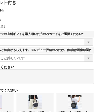
ルト付き
44r
込
呈 ]
ージの有料ギフトを購入頂いた方のみカードをご選択ください
(
必
須
ると特典がもらえます。※レビュー投稿のみだけ。(特典は画像確認)
)
(
必
須
てください
)
してください