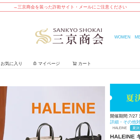
→三京商会を装った詐欺サイト・メールにご注意ください
WOMEN
M
検索
お気に入り
マイページ
カート
開催期間:7/27 12
詳細・その他
HALEINE
夏決
HALEIN