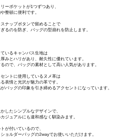
リーポケットが1つずつあり、
納や整頓に便利です。
をスナップボタンで留めることで
すぎるのを防ぎ、バッグの型崩れを防止します。
しているキャンバス生地は
た厚みとハリがあり、耐久性に優れています。
するので、バッグの素材として高い人気があります。
クセントに使用しているヌメ革は
ある表情と光沢が魅力の革です。
感がバッグの印象を引き締めるアクセントになっています。
生かしたシンプルなデザインで、
めカジュアルにも違和感なく馴染みます。
ルトが付いているので、
ショルダーバッグの2wayでお使いいただけます。