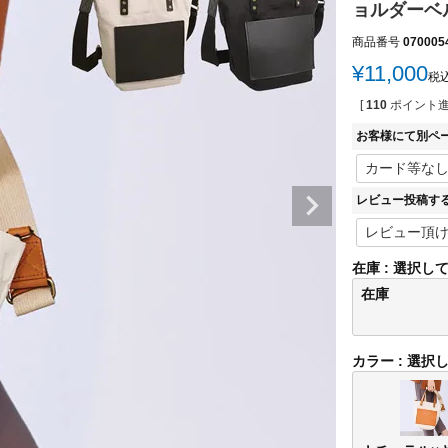
ョルダーベ
商品番号
070005
¥
11,000
税
[
110
ポイント進
お客様にて別ペ
レビュー投稿す
在庫
選択し
在庫
カラー
選択