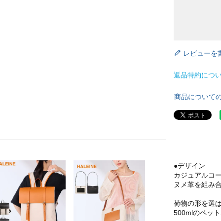
レビューを
返品特約につ
商品について
●デザイン
カジュアルコー
ヌメ革を組み
荷物の形を選
500mlのペ