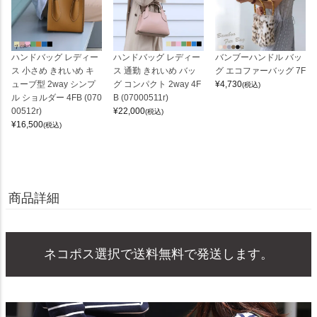
ハンドバッグ レディー
ハンドバッグ レディー
バンブーハンドル バッ
ス 小さめ きれいめ キ
ス 通勤 きれいめ バッ
グ エコファーバッグ 7F
ューブ型 2way シンプ
グ コンパクト 2way 4F
¥
4,730
(税込)
ル ショルダー 4FB (070
B (07000511r)
00512r)
¥
22,000
(税込)
¥
16,500
(税込)
商品詳細
ネコポス選択で送料無料で発送します。