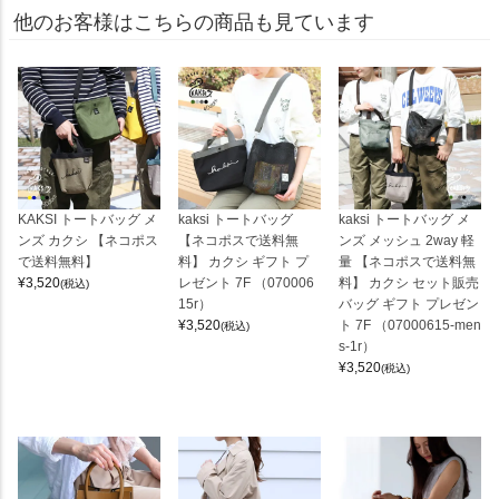
他のお客様はこちらの商品も見ています
KAKSI トートバッグ メ
kaksi トートバッグ
kaksi トートバッグ メ
ンズ カクシ 【ネコポス
【ネコポスで送料無
ンズ メッシュ 2way 軽
で送料無料】
料】 カクシ ギフト プ
量 【ネコポスで送料無
¥
3,520
レゼント 7F （070006
料】 カクシ セット販売
(税込)
15r）
バッグ ギフト プレゼン
¥
3,520
ト 7F （07000615-men
(税込)
s-1r）
¥
3,520
(税込)