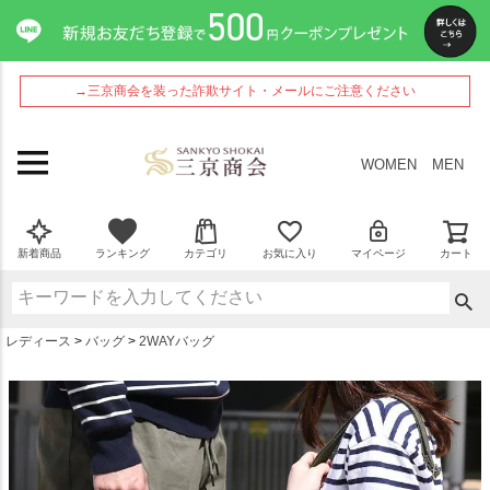
ペー
ジト
ップ
へ
→三京商会を装った詐欺サイト・メールにご注意ください
WOMEN
MEN
新着商品
ランキング
カテゴリ
お気に入り
マイページ
カート
レディース
バッグ
2WAYバッグ