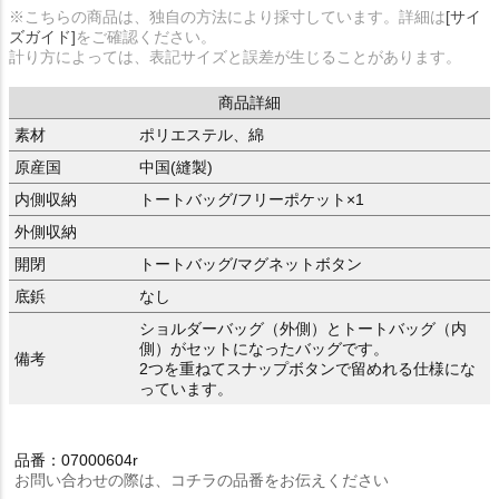
※こちらの商品は、独自の方法により採寸しています。詳細は
[サイ
ズガイド]
をご確認ください。
計り方によっては、表記サイズと誤差が生じることがあります。
商品詳細
素材
ポリエステル、綿
原産国
中国(縫製)
内側収納
トートバッグ/フリーポケット×1
外側収納
開閉
トートバッグ/マグネットボタン
底鋲
なし
ショルダーバッグ（外側）とトートバッグ（内
側）がセットになったバッグです。
備考
2つを重ねてスナップボタンで留めれる仕様にな
っています。
品番：07000604r
お問い合わせの際は、コチラの品番をお伝えください