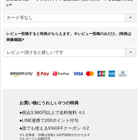
い
(
必
須
)
レビュー投稿すると特典がもらえます。※レビュー投稿のみだけ。(特典は
画像確認)
(
必
須
)
お買い物にうれしい3つの特典
●税込3,980円以上で送料無料 ※1
●LINE連携で200ポイント付与
●誰でも使える5%OFFクーポン ※2
※1.北海道・沖縄は別途1,100円送料がかかります
※2.カートに自動付与