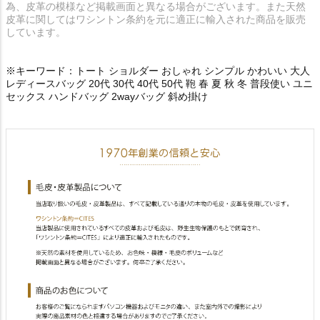
為、皮革の模様など掲載画面と異なる場合がございます。また天然
皮革に関してはワシントン条約を元に適正に輸入された商品を販売
しています。
※キーワード：トート ショルダー おしゃれ シンプル かわいい 大人
レディースバッグ 20代 30代 40代 50代 鞄 春 夏 秋 冬 普段使い ユニ
セックス ハンドバッグ 2wayバッグ 斜め掛け