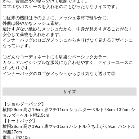
から、貴重品や小物を分けて収納できます。
スマホやパスケースを入れるのにもぴったりなサイズです。
〇従来の機能はそのままに、メッシュ素材で軽やかに。
外側は軽やかなメッシュ素材。
透けすぎない絶妙なメッシュだから、中身が見えすぎることがなく
安心して荷物を入れられます。
インナーバッグのロゴがメッシュからさりげなく見えるデザインに
なっています。
〇どんなコーディネートにも馴染むベーシックカラー。
カジュアルやシンプルな服装にも合わせやすく、デイリーユースに
ぴったりです。
インナーバッグのロゴがメッシュからさり気なく透けて◎
サイズ
【ショルダーバッグ】
横幅29cm 高さ19cm 底マチ11cm ショルダーベルト73cm-132cm シ
ョルダーベルト幅2.5cm
【トートバッグ】
横幅28cm 高さ19cm 底マチ11cm ハンドル立ち上がり9cm ハンドル
周囲27cm
重量：約240g