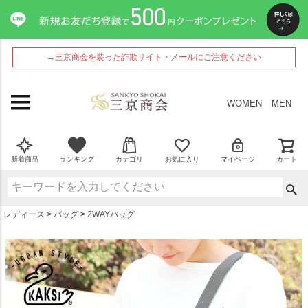
ペー
ジト
ップ
へ
→三京商会を装った詐欺サイト・メールにご注意ください
WOMEN
MEN
新着商品
ランキング
カテゴリ
お気に入り
マイページ
カート
レディース
バッグ
2WAYバッグ