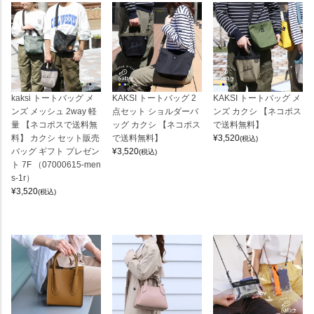
kaksi トートバッグ メ
KAKSI トートバッグ 2
KAKSI トートバッグ メ
ンズ メッシュ 2way 軽
点セット ショルダーバ
ンズ カクシ 【ネコポス
量 【ネコポスで送料無
ッグ カクシ 【ネコポス
で送料無料】
料】 カクシ セット販売
で送料無料】
¥
3,520
(税込)
バッグ ギフト プレゼン
¥
3,520
(税込)
ト 7F （07000615-men
s-1r）
¥
3,520
(税込)