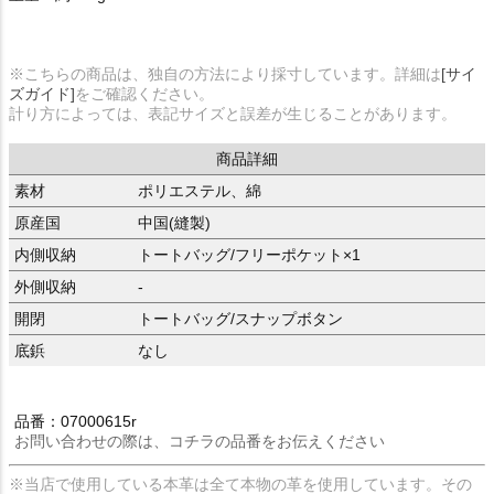
※こちらの商品は、独自の方法により採寸しています。詳細は
[サイ
ズガイド]
をご確認ください。
計り方によっては、表記サイズと誤差が生じることがあります。
商品詳細
素材
ポリエステル、綿
原産国
中国(縫製)
内側収納
トートバッグ/フリーポケット×1
外側収納
-
開閉
トートバッグ/スナップボタン
底鋲
なし
品番：07000615r
お問い合わせの際は、コチラの品番をお伝えください
※当店で使用している本革は全て本物の革を使用しています。その