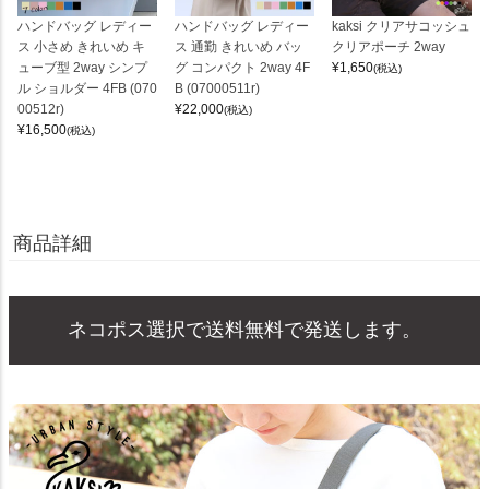
ハンドバッグ レディー
ハンドバッグ レディー
kaksi クリアサコッシュ
ス 小さめ きれいめ キ
ス 通勤 きれいめ バッ
クリアポーチ 2way
ューブ型 2way シンプ
グ コンパクト 2way 4F
¥
1,650
(税込)
ル ショルダー 4FB (070
B (07000511r)
00512r)
¥
22,000
(税込)
¥
16,500
(税込)
商品詳細
ネコポス選択で送料無料で発送します。