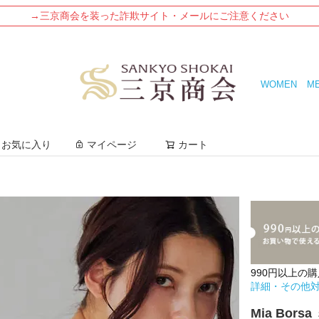
→三京商会を装った詐欺サイト・メールにご注意ください
WOMEN
M
検索
お気に入り
マイページ
カート
990円以上の
詳細・その他
Mia Bo