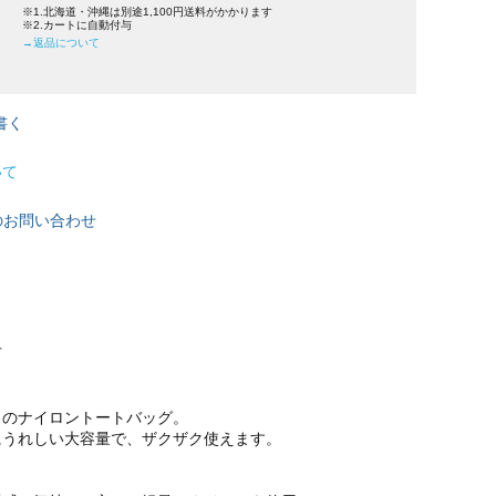
※1.北海道・沖縄は別途1,100円送料がかかります
※2.カートに自動付与
→返品について
書く
いて
のお問い合わせ
可
ュのナイロントートバッグ。
にうれしい大容量で、ザクザク使えます。