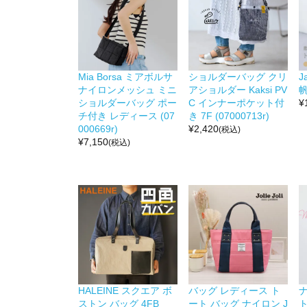
Mia Borsa ミアボルサ
ショルダーバッグ クリ
J
ナイロンメッシュ ミニ
アショルダー Kaksi PV
帆
ショルダーバッグ ポー
C インナーポケット付
¥
チ付き レディース (07
き 7F (07000713r)
000669r)
¥
2,420
(税込)
¥
7,150
(税込)
HALEINE スクエア ボ
バッグ レディース ト
ナ
ストン バッグ 4FB
ート バッグ ナイロン J