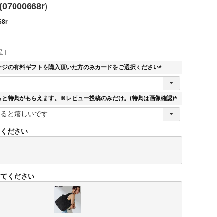
7000668r)
68r
 ]
ージの有料ギフトを購入頂いた方のみカードをご選択ください
(
必
須
ると特典がもらえます。※レビュー投稿のみだけ。(特典は画像確認)
)
(
必
須
てください
)
してください