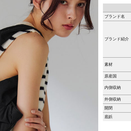
ブランド名
ブランド紹介
素材
原産国
内側収納
外側収納
開閉
底鋲