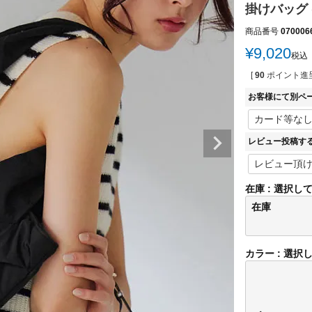
掛けバッグ (0
商品番号
070006
¥
9,020
税込
[
90
ポイント進呈
お客様にて別ペ
レビュー投稿す
在庫
選択し
在庫
カラー
選択