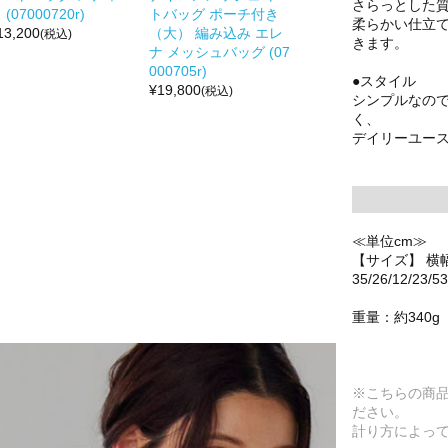
さらっとした
 (07000720r)
トバッグ ポーチ付き
柔らかい仕立
13,200
（大） 編み込み エレ
(税込)
きます。
ナ メッシュバッグ (07
000705r)
●スタイル
¥
19,800
(税込)
シンプルなの
く、
デイリーユー
≪単位cm≫
【サイズ】 横
35/26/12/23/53
重量：約340g
※こちらの商
ださい。
計り方によっ