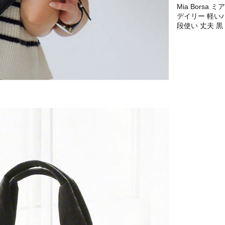
Mia Bors
デイリー 軽いバ
段使い 丈夫 黒 ブ