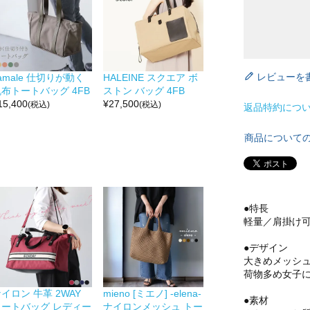
レビューを
amale 仕切りが動く
HALEINE スクエア ボ
布トートバッグ 4FB
ストン バッグ 4FB
15,400
¥
27,500
(税込)
(税込)
返品特約につ
商品について
●特長
軽量／肩掛け
●デザイン
大きめメッシ
荷物多め女子
イロン 牛革 2WAY
mieno [ミエノ] -elena-
●素材
トートバッグ レディー
ナイロンメッシュ トー