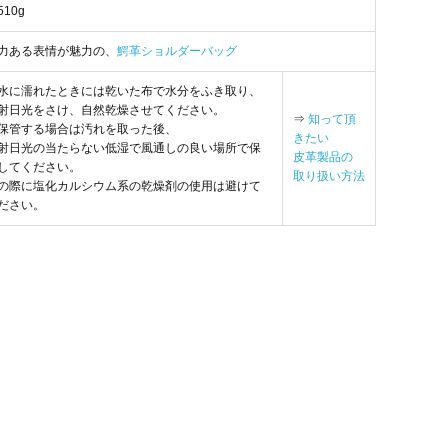
510g
力ある表情が魅力の、
鰐革ショルダーバッグ
水に濡れたときには乾いた布で水分をふき取り、
射日光をさけ、自然乾燥させてください。
⇒
知って頂
保管する場合は汚れを取った後、
きたい
射日光の当たらない低湿で風通しの良い場所で保
皮革製品の
してください。
取り扱い方法
の際に塩化カルシウム系の乾燥剤の使用は避けて
ださい。