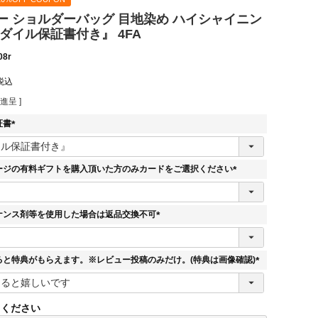
ー ショルダーバッグ 目地染め ハイシャイニン
ダイル保証書付き』 4FA
08r
税込
進呈 ]
証書
(
必
須
ージの有料ギフトを購入頂いた方のみカードをご選択ください
)
(
必
須
ナンス剤等を使用した場合は返品交換不可
)
(
必
須
ると特典がもらえます。※レビュー投稿のみだけ。(特典は画像確認)
)
(
必
須
てください
)