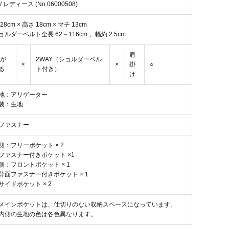
/ レディース (No.06000508)
28cm × 高さ 18cm × マチ 13cm
ョルダーベルト全長 62～116cm 、幅約 2.5cm
肩
4が
2WAY（ショルダーベル
×
×
掛
○
る
ト付き）
け
地：アリゲーター
装：生地
ファスナー
側：フリーポケット × 2
ファスナー付きポケット ×1
側：フロントポケット × 1
背面ファスナー付きポケット × 1
サイドポケット × 2
メインポケットは、仕切りのない収納スペースになっています。
内側の生地の色は各色異なります。