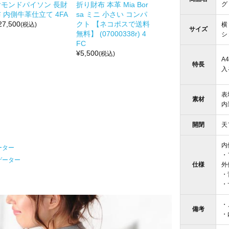
グ 
ヤモンドパイソン 長財
折り財布 本革 Mia Bor
 内側牛革仕立て 4FA
sa ミニ 小さい コンパ
27,500
クト 【ネコポスで送料
横 
(税込)
サイズ
無料】 (07000338r) 4
シ
FC
¥
5,500
(税込)
A
特長
入
表
素材
内
開閉
天
内
ーター
・
ゲーター
仕様
外
・
・
・
備考
・