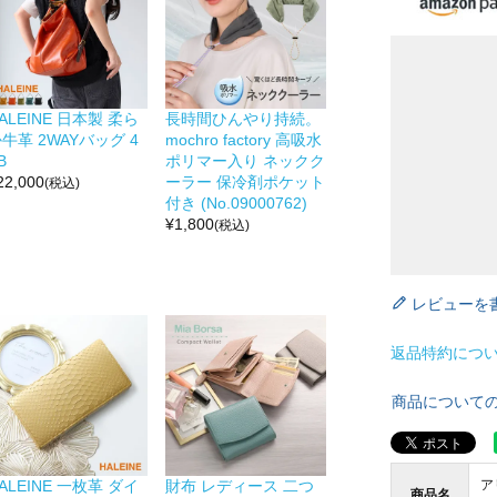
ALEINE 日本製 柔ら
長時間ひんやり持続。
牛革 2WAYバッグ 4
mochro factory 高吸水
B
ポリマー入り ネックク
22,000
ーラー 保冷剤ポケット
(税込)
付き (No.09000762)
¥
1,800
(税込)
レビューを
返品特約につ
商品について
ア
ALEINE 一枚革 ダイ
財布 レディース 二つ
商品名