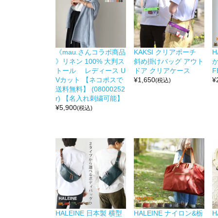
《mau.さんコラボ商品
KAKSI クリアポーチ
H
》リネン 100% 大判ス
斜め掛けバッグ アウト
か
トール レディース U
ドア クリアケース
F
Vカット 【ネコポスで
¥
1,650
¥
(税込)
送料無料】 (08000252
r) 【名入れ刺繍可能】
¥
5,900
(税込)
HALEINE 日本製 横型
HALEINE ナイロン&栃
H