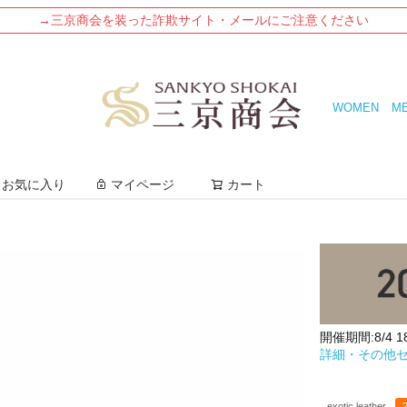
→三京商会を装った詐欺サイト・メールにご注意ください
WOMEN
M
検索
お気に入り
マイページ
カート
開催期間:8/4 18:
詳細・その他
exotic leather