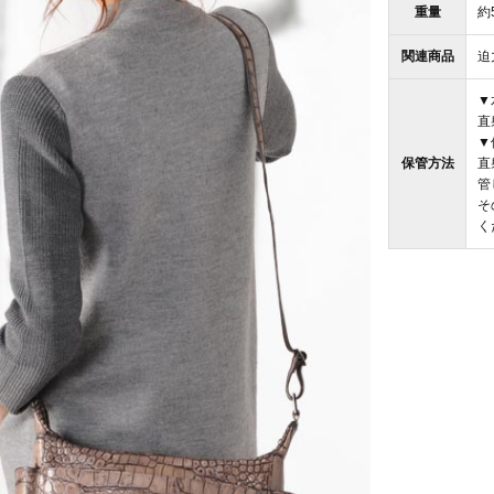
重量
約
関連商品
迫
▼
直
▼
保管方法
直
管
そ
く