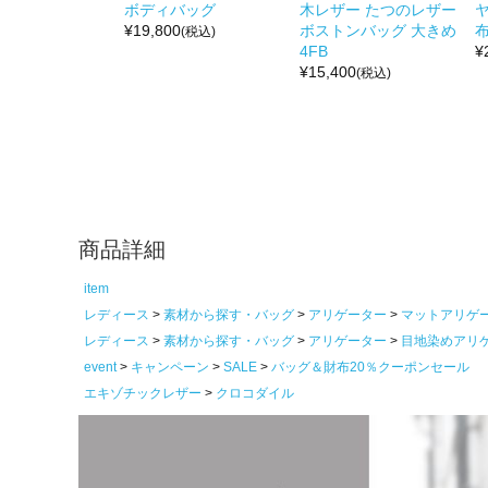
ボディバッグ
木レザー たつのレザー
¥
19,800
ボストンバッグ 大きめ
布
(税込)
4FB
¥
¥
15,400
(税込)
商品詳細
item
レディース
素材から探す・バッグ
アリゲーター
マットアリゲ
レディース
素材から探す・バッグ
アリゲーター
目地染めアリ
event
キャンペーン
SALE
バッグ＆財布20％クーポンセール
エキゾチックレザー
クロコダイル