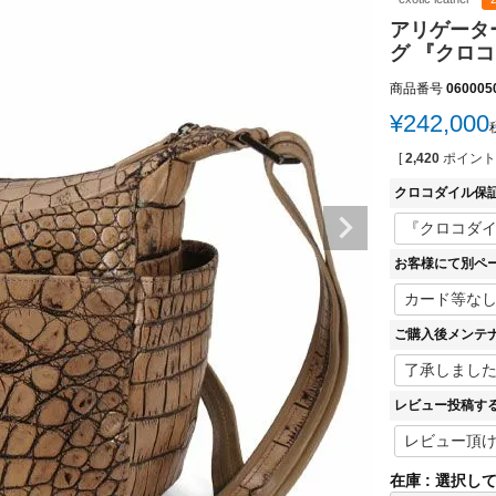
アリゲータ
グ 『クロコ
商品番号
060005
¥
242,000
[
2,420
ポイント
クロコダイル保
お客様にて別ペ
ご購入後メンテ
レビュー投稿す
在庫
選択し