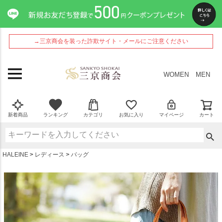
ペー
ジト
ップ
へ
→三京商会を装った詐欺サイト・メールにご注意ください
WOMEN
MEN
新着商品
ランキング
カテゴリ
お気に入り
マイページ
カート
HALEINE
レディース
バッグ