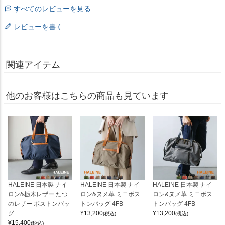
すべてのレビューを見る
レビューを書く
関連アイテム
他のお客様はこちらの商品も見ています
HALEINE 日本製 ナイ
HALEINE 日本製 ナイ
HALEINE 日本製 ナイ
ロン&栃木レザー たつ
ロン&ヌメ革 ミニボス
ロン&ヌメ革 ミニボス
のレザー ボストンバッ
トンバッグ 4FB
トンバッグ 4FB
グ
¥
13,200
¥
13,200
(税込)
(税込)
¥
15,400
(税込)