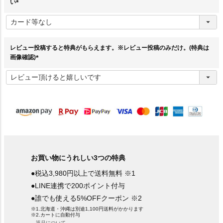
い
(
必
須
)
レビュー投稿すると特典がもらえます。※レビュー投稿のみだけ。(特典は
画像確認)
(
必
須
)
お買い物にうれしい3つの特典
●税込3,980円以上で送料無料 ※1
●LINE連携で200ポイント付与
●誰でも使える5%OFFクーポン ※2
※1.北海道・沖縄は別途1,100円送料がかかります
※2.カートに自動付与
→返品について