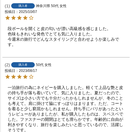
1
神奈川県
50代
女性
購入者
投稿日
2025/10/07
段ボールを開くと皮の匂いが漂い高級感を感じました。

色味もきれいな発色でとても気に入りました。

今週末の旅行でどんなスタイリングと合わせようか楽しみで
す。
2
50代
女性
購入者
投稿日
2023/08/17
一泊旅行の為にネイビーを購入しました。軽くて上品な艶と皮
の持ち手が落ち着いていて、気に入りました。夏だったので、
サイズは小さい方でも十分だったかもしれませんが、冬のこと
も考えて。肩に掛けて脇にすっぽりはまります。ただ、コート
を着ると少し窮屈かもしれません。持ち手にバリがあったとい
うレビューがありましたが、私が購入したものは、スベスベで
した。ファスナーの開閉はとても滑らかです。年齢的に自由が
利きやすくなり、旅行を楽しみたいと思っているので、活躍し
そうです。