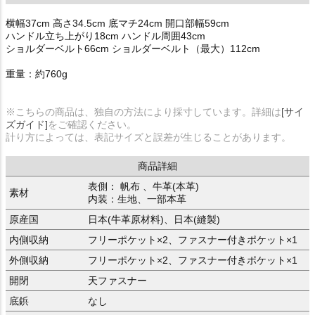
横幅37cm 高さ34.5cm 底マチ24cm 開口部幅59cm
ハンドル立ち上がり18cm ハンドル周囲43cm
ショルダーベルト66cm ショルダーベルト（最大）112cm
重量：約760g
※こちらの商品は、独自の方法により採寸しています。詳細は
[サイ
ズガイド]
をご確認ください。
計り方によっては、表記サイズと誤差が生じることがあります。
商品詳細
表側： 帆布 、牛革(本革)
素材
内装：生地、一部本革
原産国
日本(牛革原材料)、日本(縫製)
内側収納
フリーポケット×2、ファスナー付きポケット×1
外側収納
フリーポケット×2、ファスナー付きポケット×1
開閉
天ファスナー
底鋲
なし