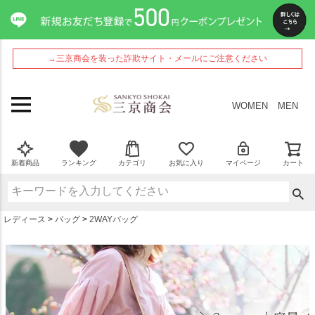
ペー
ジト
ップ
へ
→三京商会を装った詐欺サイト・メールにご注意ください
WOMEN
MEN
新着商品
ランキング
カテゴリ
お気に入り
マイページ
カート
レディース
バッグ
2WAYバッグ