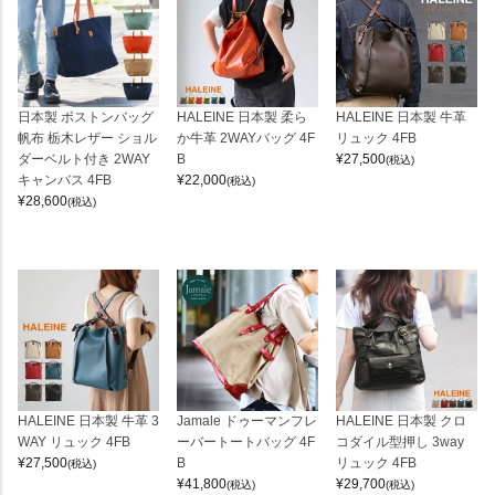
日本製 ボストンバッグ
HALEINE 日本製 柔ら
HALEINE 日本製 牛革
帆布 栃木レザー ショル
か牛革 2WAYバッグ 4F
リュック 4FB
ダーベルト付き 2WAY
B
¥
27,500
(税込)
キャンバス 4FB
¥
22,000
(税込)
¥
28,600
(税込)
HALEINE 日本製 牛革 3
Jamale ドゥーマンフレ
HALEINE 日本製 クロ
WAY リュック 4FB
ーバートートバッグ 4F
コダイル型押し 3way
¥
27,500
B
リュック 4FB
(税込)
¥
41,800
¥
29,700
(税込)
(税込)