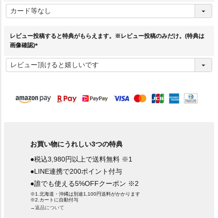
(
必
須
)
レビュー投稿すると特典がもらえます。※レビュー投稿のみだけ。(特典は
画像確認)
(
必
須
)
お買い物にうれしい3つの特典
●税込3,980円以上で送料無料 ※1
●LINE連携で200ポイント付与
●誰でも使える5%OFFクーポン ※2
※1.北海道・沖縄は別途1,100円送料がかかります
※2.カートに自動付与
→返品について