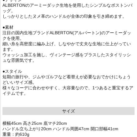
ALBERTONのアーミーダック生地を使用したシンプルなボストンバ
ッグ。
しっかりとしたヌメ革のハンドルが全体の印象を引き締めます。
●素材
注目の国内生地ブランドALBERTON(アルバートン)のアーミーダッ
クを使用。
細い糸を高密度に編み上げ、しなやかで丈夫な生地に仕上がってい
ます。
ウォッシュ加工を施し、ヴィンテージ感をプラスしたスタイリッシ
ュな雰囲気です。
●スタイル
短期の旅行や、ジムやゴルフなど着替えが必要なおでかけにちょう
どいいサイズ感。
様々なコーデに合わせやすく、大容量なので、1つあると重宝するア
イテムです。
サイズ
横幅45cm 高さ25cm 底マチ20cm
ハンドル立ち上がり20cm ハンドル周囲47cm 開口部幅41cm
重量：約610g