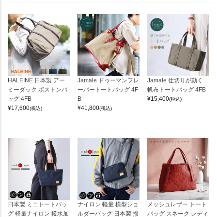
HALEINE 日本製 アー
Jamale ドゥーマンフレ
Jamale 仕切りが動く
ミーダック ボストンバ
ーバートートバッグ 4F
帆布トートバッグ 4FB
ッグ 4FB
B
¥
15,400
(税込)
¥
17,600
¥
41,800
(税込)
(税込)
日本製 ミニトートバッ
ナイロン 軽量 横型ショ
メッシュレザー トート
グ 軽量ナイロン 撥水加
ルダーバッグ 日本製 撥
バッグ スネーク レディ