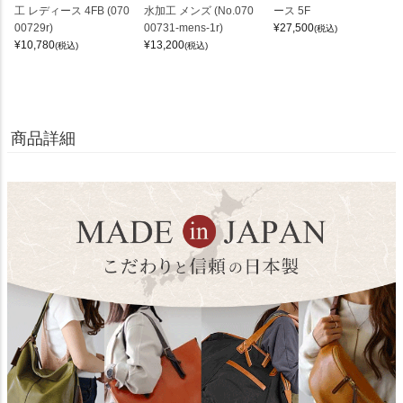
工 レディース 4FB (070
水加工 メンズ (No.070
ース 5F
00729r)
00731-mens-1r)
¥
27,500
(税込)
¥
10,780
¥
13,200
(税込)
(税込)
商品詳細