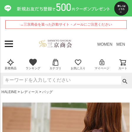
ペー
ジト
ップ
へ
→三京商会を装った詐欺サイト・メールにご注意ください
WOMEN
MEN
新着商品
ランキング
カテゴリ
お気に入り
マイページ
カート
HALEINE
レディース
バッグ