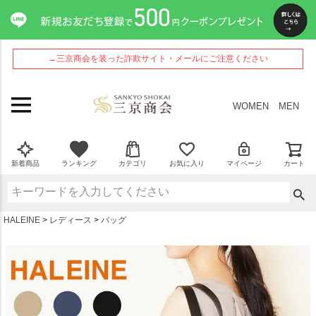
ペー
ジト
ップ
へ
→三京商会を装った詐欺サイト・メールにご注意ください
WOMEN
MEN
新着商品
ランキング
カテゴリ
お気に入り
マイページ
カート
HALEINE
レディース
バッグ