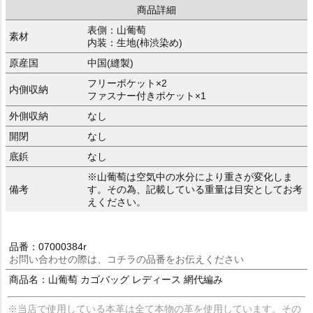
商品詳細
表側：山葡萄
素材
内装：生地(柿渋染め)
原産国
中国(縫製)
フリーポケット×2
内側収納
ファスナー付きポケット×1
外側収納
なし
開閉
なし
底鋲
なし
※山葡萄は空気中の水分により重さが変化しま
備考
す。その為、記載している重量は目安としてお考
えください。
品番：07000384r
お問い合わせの際は、コチラの品番をお伝えください
商品名：山葡萄 カゴバッグ レディース 網代編み
※当店で使用している本革は全て本物の革を使用しています。その