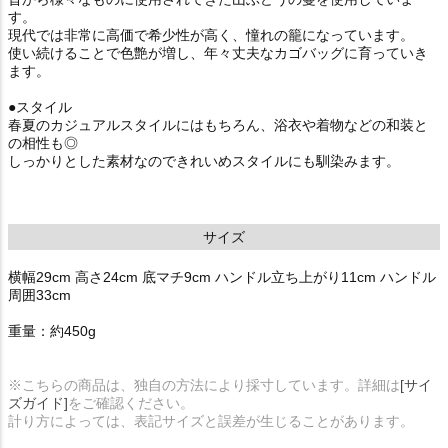
す。
現代では非常に高価で希少性が高く、憧れの籠になっています。
使い続けることで色艶が増し、年々丈夫なカゴバッグに育っていき
ます。
●スタイル
春夏のカジュアルスタイルにはもちろん、浴衣や着物などの和装と
の相性も◎
しっかりとした素材なのできれいめスタイルにも馴染みます。
サイズ
横幅29cm 高さ24cm 底マチ9cm ハンドル立ち上がり11cm ハンドル
周囲33cm
重量：約450g
※こちらの商品は、独自の方法により採寸しています。詳細は
[サイ
ズガイド]
をご確認ください。
計り方によっては、表記サイズと誤差が生じることがあります。