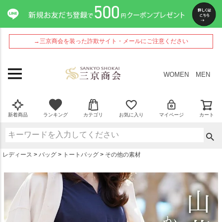
ペー
ジト
ップ
へ
→三京商会を装った詐欺サイト・メールにご注意ください
WOMEN
MEN
新着商品
ランキング
カテゴリ
お気に入り
マイページ
カート
レディース
バッグ
トートバッグ
その他の素材