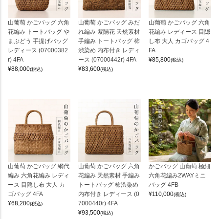
山葡萄 かごバッグ 六角
山葡萄 かごバッグ みだ
山葡萄 かごバッグ 六角
花編み トートバッグ や
れ編み 紫陽花 天然素材
花編み レディース 目隠
まぶどう 手提げバッグ
手編み トートバッグ 柿
し布 大人 カゴバッグ 4
レディース (07000382
渋染め 内布付き レディ
FA
r) 4FA
ース (07000442r) 4FA
¥
85,800
(税込)
¥
88,000
¥
83,600
(税込)
(税込)
山葡萄 かごバッグ 網代
山葡萄 かごバッグ 六角
かごバッグ 山葡萄 極細
編み 六角花編み レディ
花編み 天然素材 手編み
六角花編み2WAYミニ
ース 目隠し布 大人 カ
トートバッグ 柿渋染め
バッグ 4FB
ゴバッグ 4FA
内布付き レディース (0
¥
110,000
(税込)
¥
68,200
7000440r) 4FA
(税込)
¥
93,500
(税込)