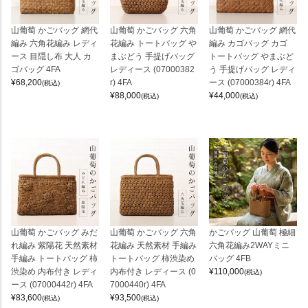
山葡萄 かごバッグ 網代
山葡萄 かごバッグ 六角
山葡萄 かごバッグ 網代
編み 六角花編み レディ
花編み トートバッグ や
編み カゴバッグ カゴ
ース 目隠し布 大人 カ
まぶどう 手提げバッグ
トートバッグ やまぶど
ゴバッグ 4FA
レディース (07000382
う 手提げバッグ レディ
¥
68,200
r) 4FA
ース (07000384r) 4FA
(税込)
¥
88,000
¥
44,000
(税込)
(税込)
山葡萄 かごバッグ みだ
山葡萄 かごバッグ 六角
かごバッグ 山葡萄 極細
れ編み 紫陽花 天然素材
花編み 天然素材 手編み
六角花編み2WAYミニ
手編み トートバッグ 柿
トートバッグ 柿渋染め
バッグ 4FB
渋染め 内布付き レディ
内布付き レディース (0
¥
110,000
(税込)
ース (07000442r) 4FA
7000440r) 4FA
¥
83,600
¥
93,500
(税込)
(税込)