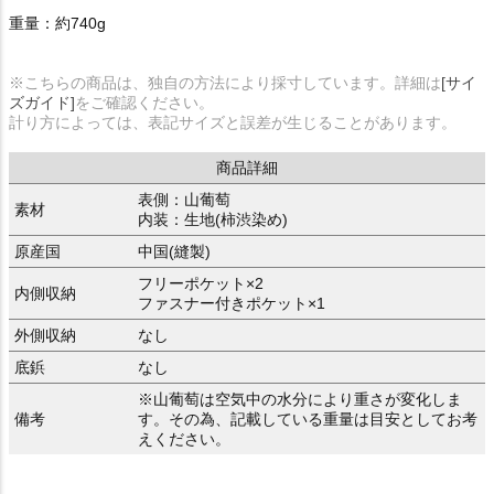
重量：約740g
※こちらの商品は、独自の方法により採寸しています。詳細は
[サイ
ズガイド]
をご確認ください。
計り方によっては、表記サイズと誤差が生じることがあります。
商品詳細
表側：山葡萄
素材
内装：生地(柿渋染め)
原産国
中国(縫製)
フリーポケット×2
内側収納
ファスナー付きポケット×1
外側収納
なし
底鋲
なし
※山葡萄は空気中の水分により重さが変化しま
備考
す。その為、記載している重量は目安としてお考
えください。