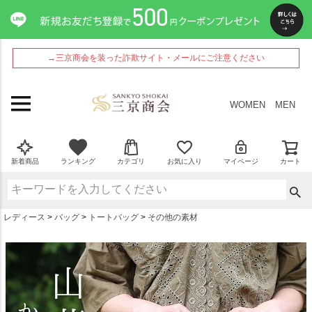
ペー
ジト
ップ
へ
→三京商会を装った詐欺サイト・メールにご注意ください
WOMEN
MEN
新着商品
ランキング
カテゴリ
お気に入り
マイページ
カート
レディース
バッグ
トートバッグ
その他の素材