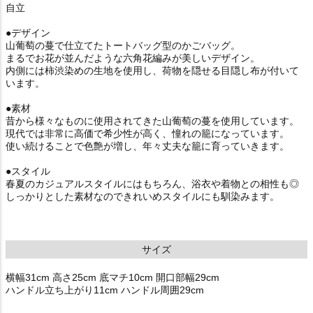
自立
●デザイン
山葡萄の蔓で仕立てたトートバッグ型のかごバッグ。
まるでお花が並んだような六角花編みが美しいデザイン。
内側には柿渋染めの生地を使用し、荷物を隠せる目隠し布が付いて
います。
●素材
昔から様々なものに使用されてきた山葡萄の蔓を使用しています。
現代では非常に高価で希少性が高く、憧れの籠になっています。
使い続けることで色艶が増し、年々丈夫な籠に育っていきます。
●スタイル
春夏のカジュアルスタイルにはもちろん、浴衣や着物との相性も◎
しっかりとした素材なのできれいめスタイルにも馴染みます。
サイズ
横幅31cm 高さ25cm 底マチ10cm 開口部幅29cm
ハンドル立ち上がり11cm ハンドル周囲29cm