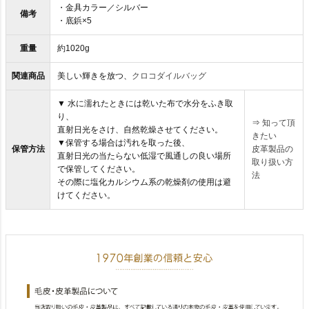
・金具カラー／シルバー
備考
・底鋲×5
重量
約1020g
関連商品
美しい輝きを放つ、
クロコダイルバッグ
▼ 水に濡れたときには乾いた布で水分をふき取
り、
⇒
知って頂
直射日光をさけ、自然乾燥させてください。
きたい
▼保管する場合は汚れを取った後、
保管方法
皮革製品の
直射日光の当たらない低湿で風通しの良い場所
取り扱い方
で保管してください。
法
その際に塩化カルシウム系の乾燥剤の使用は避
けてください。