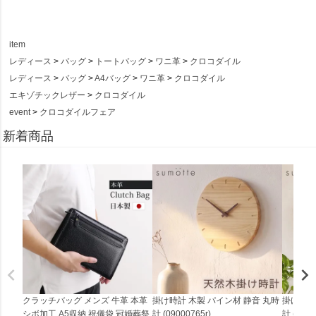
item
レディース
バッグ
トートバッグ
ワニ革
クロコダイル
レディース
バッグ
A4バッグ
ワニ革
クロコダイル
エキゾチックレザー
クロコダイル
event
クロコダイルフェア
新着商品
クラッチバッグ メンズ 牛革 本革
掛け時計 木製 パイン材 静音 丸時
掛け時計
シボ加工 A5収納 祝儀袋 冠婚葬祭
計 (09000765r)
計 (0900