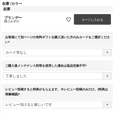
在庫
カラー
在庫
ブランデー
カートに入れる
残りわずか
お客様にて別ページの有料ギフトを購入頂いた方のみカードをご選択くださ
い
(
必
須
)
ご購入後メンテナンス剤等を使用した場合は返品交換不可
(
必
須
)
レビュー投稿すると特典がもらえます。※レビュー投稿のみだけ。(特典は
画像確認)
(
必
須
)