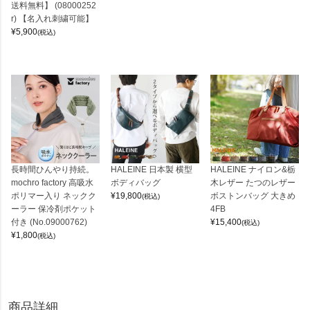
送料無料】 (08000252
r) 【名入れ刺繍可能】
¥
5,900
(税込)
長時間ひんやり持続。
HALEINE 日本製 横型
HALEINE ナイロン&栃
mochro factory 高吸水
ボディバッグ
木レザー たつのレザー
ポリマー入り ネックク
¥
19,800
ボストンバッグ 大きめ
(税込)
ーラー 保冷剤ポケット
4FB
付き (No.09000762)
¥
15,400
(税込)
¥
1,800
(税込)
商品詳細