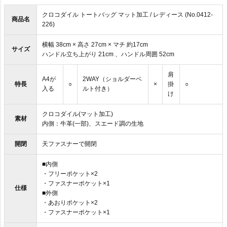
クロコダイル トートバッグ マット加工 / レディース (No.0412-
商品名
226)
横幅 38cm × 高さ 27cm × マチ 約17cm
サイズ
ハンドル立ち上がり 21cm 、ハンドル周囲 52cm
肩
A4が
2WAY（ショルダーベ
特長
○
×
掛
○
入る
ルト付き）
け
クロコダイル(マット加工)
素材
内側：牛革(一部)、スエード調の生地
開閉
天ファスナーで開閉
■内側
・フリーポケット×2
・ファスナーポケット×1
仕様
■外側
・あおりポケット×2
・ファスナーポケット×1