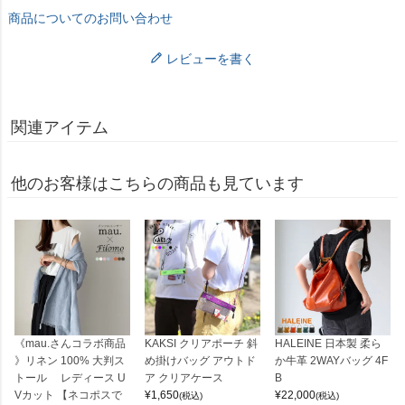
商品についてのお問い合わせ
レビューを書く
関連アイテム
他のお客様はこちらの商品も見ています
《mau.さんコラボ商品
KAKSI クリアポーチ 斜
HALEINE 日本製 柔ら
》リネン 100% 大判ス
め掛けバッグ アウトド
か牛革 2WAYバッグ 4F
トール レディース U
ア クリアケース
B
Vカット 【ネコポスで
¥
1,650
¥
22,000
(税込)
(税込)