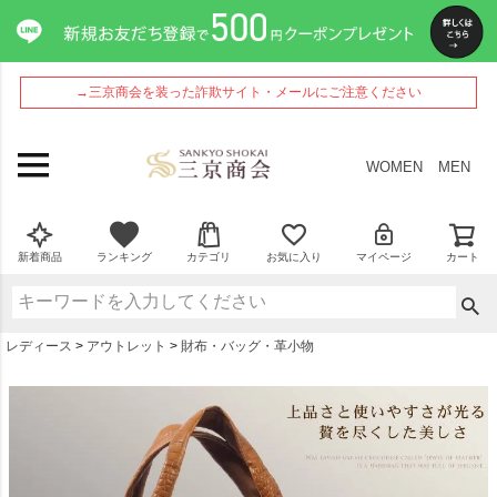
ペー
ジト
ップ
へ
→三京商会を装った詐欺サイト・メールにご注意ください
WOMEN
MEN
新着商品
ランキング
カテゴリ
お気に入り
マイページ
カート
レディース
アウトレット
財布・バッグ・革小物