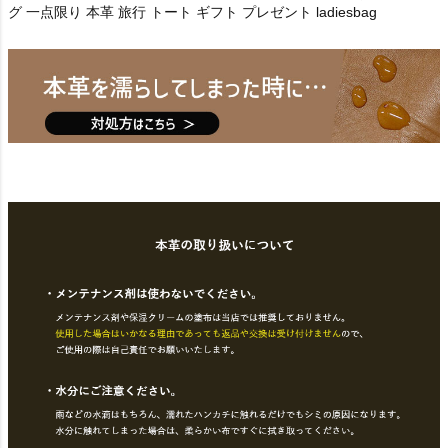
グ 一点限り 本革 旅行 トート ギフト プレゼント ladiesbag