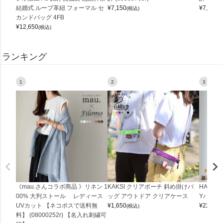
結婚式 ループ革紐 フォーマル セ
¥
7,150
¥
7,150
(税込)
(
カンドバッグ 4FB
¥
12,650
(税込)
ランキング
1
2
3
《mau.さんコラボ商品 》リネン 1
KAKSI クリアポーチ 斜め掛けバ
HALEI
00% 大判ストール レディース
ッグ アウトドア クリアケース
Yバッグ 
UVカット 【ネコポスで送料無
¥
1,650
¥
22,000
(税込)
料】 (08000252r) 【名入れ刺繍可