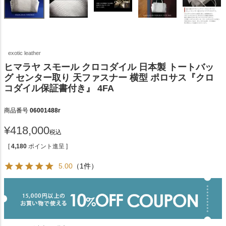
exotic leather
ヒマラヤ スモール クロコダイル 日本製 トートバッ
グ センター取り 天ファスナー 横型 ポロサス『クロ
コダイル保証書付き』 4FA
商品番号
06001488r
¥
418,000
税込
[
4,180
ポイント進呈 ]
5.00
（1件）