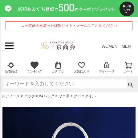
ペー
ジト
ップ
へ
→三京商会を装った詐欺サイト・メールにご注意ください
WOMEN
MEN
新着商品
ランキング
カテゴリ
お気に入り
マイページ
カート
レディース
バッグ
A4バッグ
ワニ革
クロコダイル