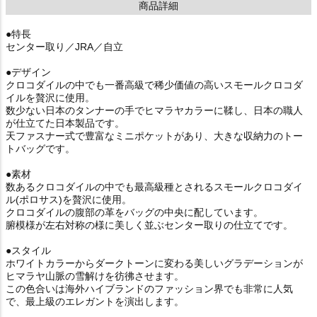
商品詳細
●特長
センター取り／JRA／自立
●デザイン
クロコダイルの中でも一番高級で稀少価値の高いスモールクロコダ
イルを贅沢に使用。
数少ない日本のタンナーの手でヒマラヤカラーに鞣し、日本の職人
が仕立てた日本製品です。
天ファスナー式で豊富なミニポケットがあり、大きな収納力のトー
トバッグです。
●素材
数あるクロコダイルの中でも最高級種とされるスモールクロコダイ
ル(ポロサス)を贅沢に使用。
クロコダイルの腹部の革をバッグの中央に配しています。
腑模様が左右対称の様に美しく並ぶセンター取りの仕立てです。
●スタイル
ホワイトカラーからダークトーンに変わる美しいグラデーションが
ヒマラヤ山脈の雪解けを彷彿させます。
この色合いは海外ハイブランドのファッション界でも非常に人気
で、最上級のエレガントを演出します。