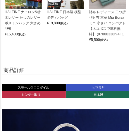
HALEINE ナイロン&栃
HALEINE 日本製 横型
財布 レディース 二つ折
木レザー たつのレザー
ボディバッグ
り財布 本革 Mia Borsa
ボストンバッグ 大きめ
¥
19,800
ミニ 小さい コンパクト
(税込)
4FB
【ネコポスで送料無
¥
15,400
料】 (07000338r) 4FC
(税込)
¥
5,500
(税込)
商品詳細