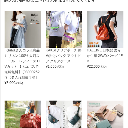
《mau.さんコラボ商品
KAKSI クリアポーチ 斜
HALEINE 日本製 柔ら
》リネン 100% 大判ス
め掛けバッグ アウトド
か牛革 2WAYバッグ 4F
トール レディース U
ア クリアケース
B
Vカット 【ネコポスで
¥
1,650
¥
22,000
(税込)
(税込)
送料無料】 (08000252
r) 【名入れ刺繍可能】
¥
5,900
(税込)