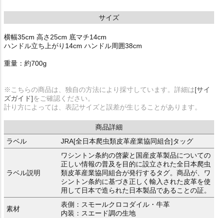
サイズ
横幅35cm 高さ25cm 底マチ14cm
ハンドル立ち上がり14cm ハンドル周囲38cm
重量：約700g
※こちらの商品は、独自の方法により採寸しています。詳細は
[サイ
ズガイド]
をご確認ください。
計り方によっては、表記サイズと誤差が生じることがあります。
商品詳細
ラベル
JRA[全日本爬虫類皮革産業協同組合]タッグ
ワシントン条約の啓蒙と国産皮革製品についての
正しい情報の普及を目的に設立された全日本爬虫
ラベル説明
類皮革産業協同組合が発行するタグ。商品が、ワ
シントン条約に基づき正しく輸入された皮革を使
用して日本で造られた日本製品であることの証。
表側：スモールクロコダイル・牛革
素材
内装：スエード調の生地