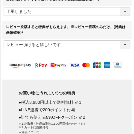
(
必
須
)
レビュー投稿すると特典がもらえます。※レビュー投稿のみだけ。(特典は
画像確認)
(
必
須
)
お買い物にうれしい3つの特典
●税込3,980円以上で送料無料 ※1
●LINE連携で200ポイント付与
●誰でも使える5%OFFクーポン ※2
※1.北海道・沖縄は別途1,100円送料がかかります
※2.カートに自動付与
→返品について