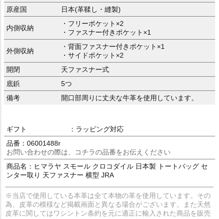
原産国
日本(革鞣し・縫製)
・フリーポケット×2
内側収納
・ファスナー付きポケット×1
・背面ファスナー付きポケット×1
外側収納
・サイドポケット×2
開閉
天ファスナー式
底鋲
5つ
備考
開口部周りに丈夫な牛革を使用しています。
ギフト
：ラッピング対応
品番：06001488r
お問い合わせの際は、コチラの品番をお伝えください
商品名：ヒマラヤ スモール クロコダイル 日本製 トートバッグ セ
ンター取り 天ファスナー 横型 JRA
※当店で使用している本革は全て本物の革を使用しています。その
為、皮革の模様など掲載画面と異なる場合がございます。また天然
皮革に関してはワシントン条約を元に適正に輸入された商品を販売