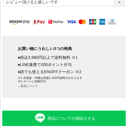
必
須
)
お買い物にうれしい3つの特典
●税込3,980円以上で送料無料 ※1
●LINE連携で200ポイント付与
●誰でも使える5%OFFクーポン ※2
※1.北海道・沖縄は別途1,100円送料がかかります
※2.カートに自動付与
→返品について
商品についての相談をする