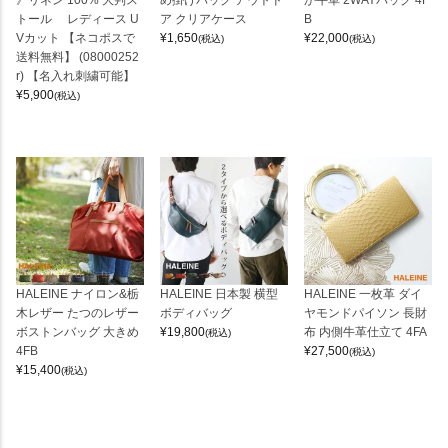
トール レディース U
ア クリアケース
B
Vカット 【ネコポスで
¥
1,650
¥
22,000
(税込)
(税込)
送料無料】 (08000252
r) 【名入れ刺繍可能】
¥
5,900
(税込)
HALEINE ナイロン&栃
HALEINE 日本製 横型
HALEINE 一枚革 ダイ
木レザー たつのレザー
ボディバッグ
ヤモンドパイソン 長財
ボストンバッグ 大きめ
¥
19,800
布 内側牛革仕立て 4FA
(税込)
4FB
¥
27,500
(税込)
¥
15,400
(税込)