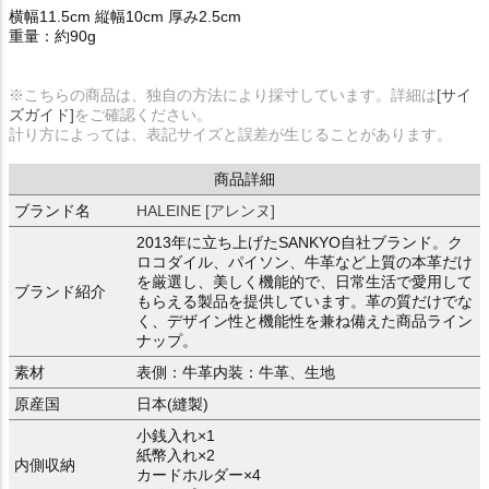
横幅11.5cm 縦幅10cm 厚み2.5cm
重量：約90g
※こちらの商品は、独自の方法により採寸しています。詳細は
[サイ
ズガイド]
をご確認ください。
計り方によっては、表記サイズと誤差が生じることがあります。
商品詳細
ブランド名
HALEINE [アレンヌ]
2013年に立ち上げたSANKYO自社ブランド。ク
ロコダイル、パイソン、牛革など上質の本革だけ
を厳選し、美しく機能的で、日常生活で愛用して
ブランド紹介
もらえる製品を提供しています。革の質だけでな
く、デザイン性と機能性を兼ね備えた商品ライン
ナップ。
素材
表側：牛革内装：牛革、生地
原産国
日本(縫製)
小銭入れ×1
紙幣入れ×2
内側収納
カードホルダー×4