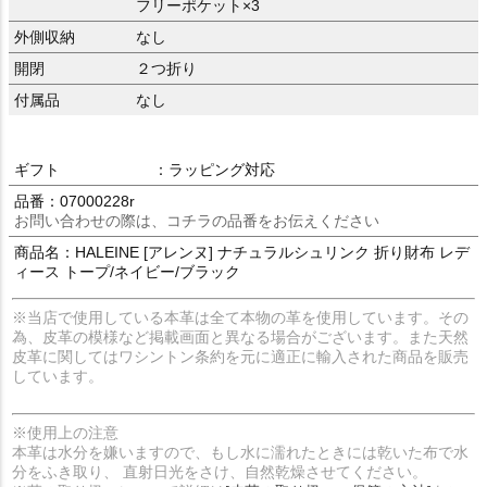
フリーポケット×3
外側収納
なし
開閉
２つ折り
付属品
なし
ギフト
：ラッピング対応
品番：07000228r
お問い合わせの際は、コチラの品番をお伝えください
商品名：HALEINE [アレンヌ] ナチュラルシュリンク 折り財布 レデ
ィース トープ/ネイビー/ブラック
※当店で使用している本革は全て本物の革を使用しています。その
為、皮革の模様など掲載画面と異なる場合がございます。また天然
皮革に関してはワシントン条約を元に適正に輸入された商品を販売
しています。
※使用上の注意
本革は水分を嫌いますので、もし水に濡れたときには乾いた布で水
分をふき取り、 直射日光をさけ、自然乾燥させてください。