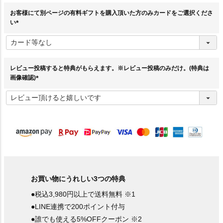
お客様にて別ページの有料ギフトを購入頂いた方のみカードをご選択くださ
い
(
必
須
)
レビュー投稿すると特典がもらえます。※レビュー投稿のみだけ。(特典は
画像確認)
(
必
須
)
お買い物にうれしい3つの特典
●税込3,980円以上で送料無料 ※1
●LINE連携で200ポイント付与
●誰でも使える5%OFFクーポン ※2