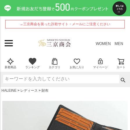
ペー
ジト
ップ
へ
→三京商会を装った詐欺サイト・メールにご注意ください
WOMEN
MEN
新着商品
ランキング
カテゴリ
お気に入り
マイページ
カート
HALEINE
レディース
財布