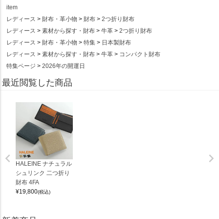
item
レディース
財布・革小物
財布
2つ折り財布
レディース
素材から探す・財布
牛革
2つ折り財布
レディース
財布・革小物
特集
日本製財布
レディース
素材から探す・財布
牛革
コンパクト財布
特集ページ
2026年の開運日
最近閲覧した商品
HALEINE ナチュラル
シュリンク 二つ折り
財布 4FA
¥
19,800
(税込)