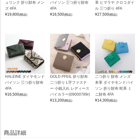
ュリンク 折り財布 メン
パイソン 三つ折り財布
革 ヒマラヤ クロコダイ
ズ 4FA
4FA
ル 三つ折り 4FA
¥
19,800
¥
16,500
¥
27,500
(税込)
(税込)
(税込)
HALEINE ダイヤモンド
GOLD PFEIL 折り財布
二つ折り 財布 メンズ
パイソン 三つ折り財布
二つ折り L字ファスナ
本革 ダイヤモンドパイ
4FA
ー 小銭入れ レディース
ソン 折り財布 蛇革 ミ
¥
16,500
バイカラー(09000789r)
ニ財布 4FA
(税込)
¥
13,200
¥
14,300
(税込)
(税込)
商品詳細