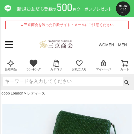
ペー
ジト
ップ
へ
→三京商会を装った詐欺サイト・メールにご注意ください
WOMEN
MEN
新着商品
ランキング
カテゴリ
お気に入り
マイページ
カート
doob London
レディース