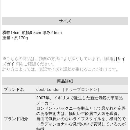
サイズ
横幅14cm 縦幅9.5cm 厚み2.5cm
重量：約170g
※こちらの商品は、独自の方法により採寸しています。詳細は
[サイ
ズガイド]
をご確認ください。
計り方によっては、表記サイズと誤差が生じることがあります。
商品詳細
ブランド名
doob London［ドゥーブロンドン］
2007年、イギリスで誕生した新進気鋭の革製品
メーカー。
ロンドン・ハックニーを拠点として磨かれた定評
のある技術力は、幅広い年齢層で人気を獲得。
ブランド紹介
自由で気負いのないライフスタイルを、機能的で
トラディショナルな発想の中で表現しているのが
特徴。