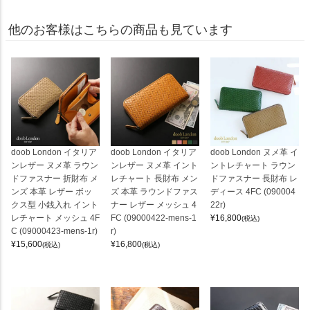
他のお客様はこちらの商品も見ています
doob London イタリア
doob London イタリア
doob London ヌメ革 イ
ンレザー ヌメ革 ラウン
ンレザー ヌメ革 イント
ントレチャート ラウン
ドファスナー 折財布 メ
レチャート 長財布 メン
ドファスナー 長財布 レ
ンズ 本革 レザー ボッ
ズ 本革 ラウンドファス
ディース 4FC (090004
クス型 小銭入れ イント
ナー レザー メッシュ 4
22r)
レチャート メッシュ 4F
FC (09000422-mens-1
¥
16,800
(税込)
C (09000423-mens-1r)
r)
¥
15,600
¥
16,800
(税込)
(税込)