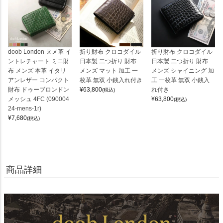
doob London ヌメ革 イ
折り財布 クロコダイル
折り財布 クロコダイル
ントレチャート ミニ財
日本製 二つ折り 財布
日本製 二つ折り 財布
布 メンズ 本革 イタリ
メンズ マット 加工 一
メンズ シャイニング 加
アンレザー コンパクト
枚革 無双 小銭入れ付き
工 一枚革 無双 小銭入
財布 ドゥーブロンドン
¥
63,800
れ付き
(税込)
メッシュ 4FC (090004
¥
63,800
(税込)
24-mens-1r)
¥
7,680
(税込)
商品詳細