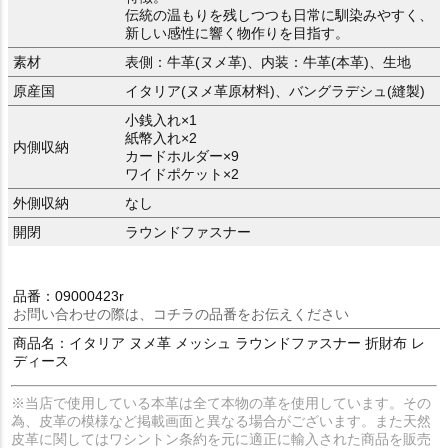
伝統の温もりを残しつつも日常に馴染みやすく、
新しい感性に響く物作りを目指す。
素材
表側：牛革(ヌメ革)、内装：牛革(本革)、生地
原産国
イタリア(ヌメ革原材料)、バングラデシュ(縫製)
小銭入れ×1
紙幣入れ×2
内側収納
カードホルダー×9
ワイドポケット×2
外側収納
なし
開閉
ラウンドファスナー
品番：09000423r
お問い合わせの際は、コチラの品番をお伝えください
商品名：イタリア ヌメ革 メッシュ ラウンドファスナー 折財布 レ
ディース
※当店で使用している本革は全て本物の革を使用しています。その
為、皮革の模様など掲載画面と異なる場合がございます。また天然
皮革に関してはワシントン条約を元に適正に輸入された商品を販売