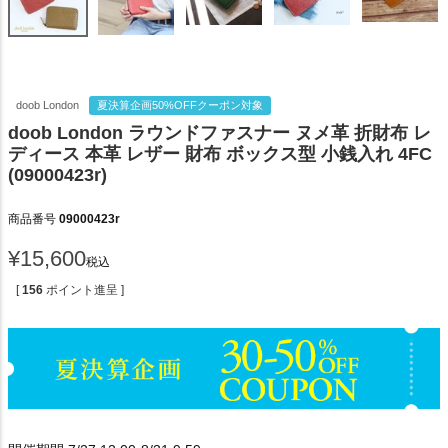
doob London
夏決算企画50%OFFクーポン対象
doob London ラウンドファスナー ヌメ革 折財布 レ
ディース 本革 レザー 財布 ボックス型 小銭入れ 4FC
(09000423r)
商品番号
09000423r
¥
15,600
税込
[
156
ポイント進呈 ]