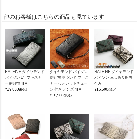
他のお客様はこちらの商品も見ています
HALEINE ダイヤモンド
ダイヤモンド パイソン
HALEINE ダイヤモンド
パイソン L字ファスナ
長財布 ラウンド ファス
パイソン 三つ折り財布
ー長財布 4FA
ナー ウォレットチェー
4FA
¥
19,800
ン 付き メンズ 4FA
¥
16,500
(税込)
(税込)
¥
16,500
(税込)