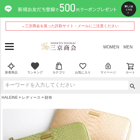
ペー
ジト
ップ
へ
→三京商会を装った詐欺サイト・メールにご注意ください
WOMEN
MEN
新着商品
ランキング
カテゴリ
お気に入り
マイページ
カート
HALEINE
レディース
財布