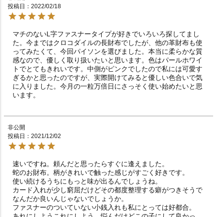
投稿日
2022/02/18
マチのないL字ファスナータイプが好きでいろいろ探してまし
た。今まではクロコダイルの長財布でしたが、他の革財布も使
ってみたくて、今回パイソンを選びました。本当に柔らかな質
感なので、優しく取り扱いたいと思います。色はパールホワイ
トでとてもきれいです。中側がピンクでしたので私には可愛す
ぎるかと思ったのですが、実際開けてみると優しい色合いで気
に入りました。今月の一粒万倍日にさっそく使い始めたいと思
非公開
投稿日
2021/12/02
速いですね。頼んだと思ったらすぐに逢えました。

蛇のお財布。柄がきれいで触った感じがすごく好きです。

使い続けるうちにもっと味が出るんでしょうね。

カード入れが少し窮屈だけどその都度整理する癖がつきそうで

なんだか良いんじゃないでしょうか。

ファスナーのついていない小銭入れも私にとっては好都合。

あれにしようこれにしよう　悩んだけどこの子にして良かっ