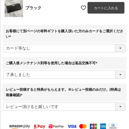
ブラック
カートに入れる
お客様にて別ページの有料ギフトを購入頂いた方のみカードをご選択くださ
い
(
必
須
)
ご購入後メンテナンス剤等を使用した場合は返品交換不可
(
必
須
)
レビュー投稿すると特典がもらえます。※レビュー投稿のみだけ。(特典は
画像確認)
(
必
須
)