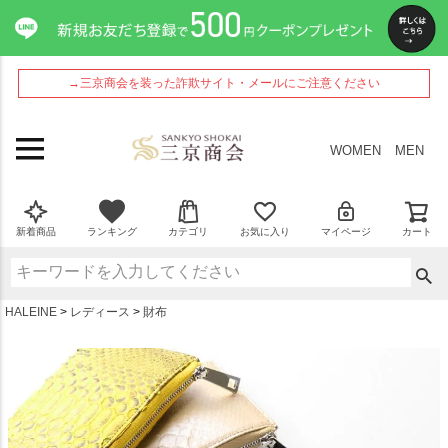
ペー
ジト
ップ
へ
→三京商会を装った詐欺サイト・メールにご注意ください
WOMEN
MEN
新着商品
ランキング
カテゴリ
お気に入り
マイページ
カート
HALEINE
レディース
財布