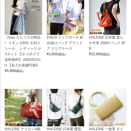
《mau.さんコラボ商品
KAKSI クリアポーチ 斜
HALEINE 日本製 柔ら
》リネン 100% 大判ス
め掛けバッグ アウトド
か牛革 2WAYバッグ 4F
トール レディース U
ア クリアケース
B
Vカット 【ネコポスで
¥
1,650
¥
22,000
(税込)
(税込)
送料無料】 (08000252
r) 【名入れ刺繍可能】
¥
5,900
(税込)
HALEINE ナイロン&栃
HALEINE 日本製 横型
HALEINE 一枚革 ダイ