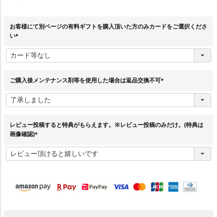
お客様にて別ページの有料ギフトを購入頂いた方のみカードをご選択くださ
い
(
必
須
)
ご購入後メンテナンス剤等を使用した場合は返品交換不可
(
必
須
)
レビュー投稿すると特典がもらえます。※レビュー投稿のみだけ。(特典は
画像確認)
(
必
須
)