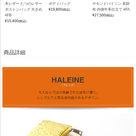
木レザー たつのレザー
ボディバッグ
ヤモンドパイソン 長財
ボストンバッグ 大きめ
¥
19,800
布 内側牛革仕立て 4FA
(税込)
4FB
¥
27,500
(税込)
¥
15,400
(税込)
商品詳細