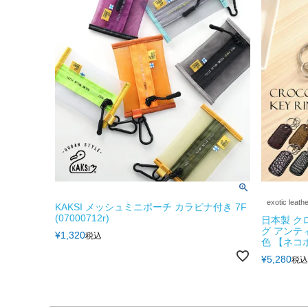
exotic leath
KAKSI メッシュミニポーチ カラビナ付き 7F
(07000712r)
日本製 ク
グ アンテ
¥
1,320
税込
色 【ネコ
¥
5,280
税込