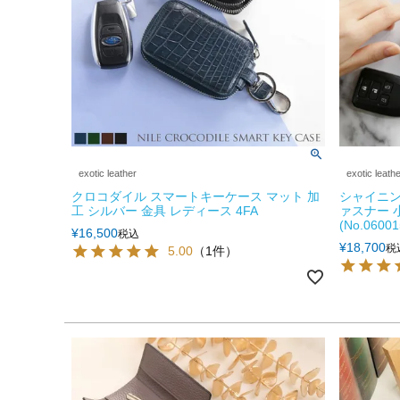
exotic leather
exotic leath
クロコダイル スマートキーケース マット 加
シャイニン
工 シルバー 金具 レディース 4FA
ァスナー 
(No.06001
¥
16,500
税込
¥
18,700
税
5.00
（1件）