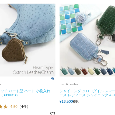
er
exotic leather
ッチ ハート型 ハート 小物入れ
シャイニング クロコダイル スマ
(309031r)
ース レディース シャイニング 4F
¥
16,500
税込
4.50
（4件）