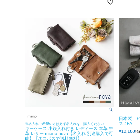
mieno
日本製 
ス 4FA
※名入れご希望の方は必ず名入れをご購入ください
キーケース 小銭入れ付き レディース 本革 牛
¥
12,100
税
革 レザー mieno nova【名入れ 別途購入で可
能】【ネコポスで送料無料】