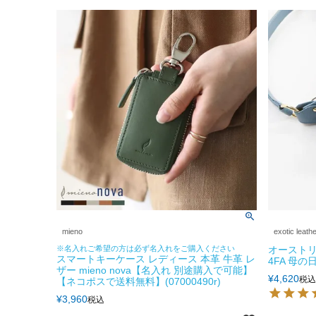
mieno
exotic leath
※名入れご希望の方は必ず名入れをご購入ください
オーストリ
スマートキーケース レディース 本革 牛革 レ
4FA 母の日 
ザー mieno nova【名入れ 別途購入で可能】
¥
4,620
税込
【ネコポスで送料無料】(07000490r)
¥
3,960
税込