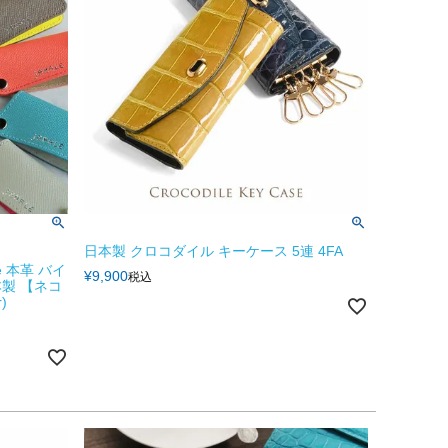
日本製 クロコダイル キーケース 5連 4FA
 本革 バイ
¥
9,900
税込
製 【ネコ
)