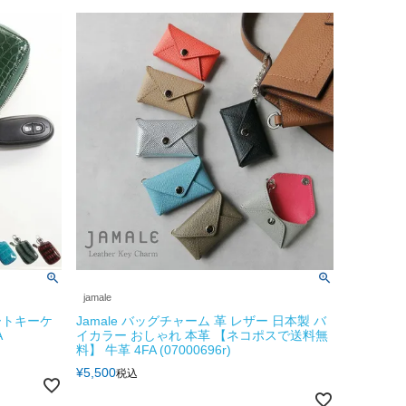
jamale
ートキーケ
Jamale バッグチャーム 革 レザー 日本製 バ
A
イカラー おしゃれ 本革 【ネコポスで送料無
料】 牛革 4FA (07000696r)
¥
5,500
税込