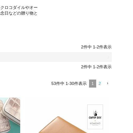
るクロコダイルやオー
記念日などの贈り物と
2
件中
1
-
2
件表示
2
件中
1
-
2
件表示
53
件中
1
-
30
件表示
1
2