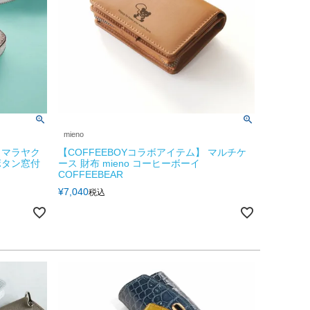
mieno
ヒマラヤク
【COFFEEBOYコラボアイテム】 マルチケ
ボタン窓付
ース 財布 mieno コーヒーボーイ
COFFEEBEAR
¥
7,040
税込