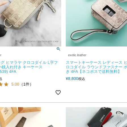
er
exotic leather
グ ヒマラヤ クロコダイル L字フ
スマートキーケース レディース 
小銭入れ付き キーケース
ロコダイル ラウンドファスナー 
539) 4FA
き 4FA【ネコポスで送料無料】
¥
8,800
込
税込
5.00
（1件）