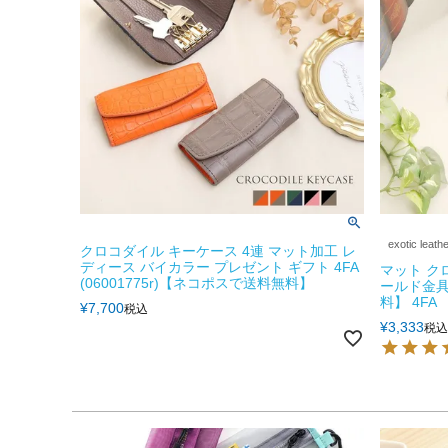
exotic leath
クロコダイル キーケース 4連 マット加工 レ
ディース バイカラー プレゼント ギフト 4FA
マット ク
(06001775r)【ネコポスで送料無料】
ールド金具
料】 4FA
¥
7,700
税込
¥
3,333
税込