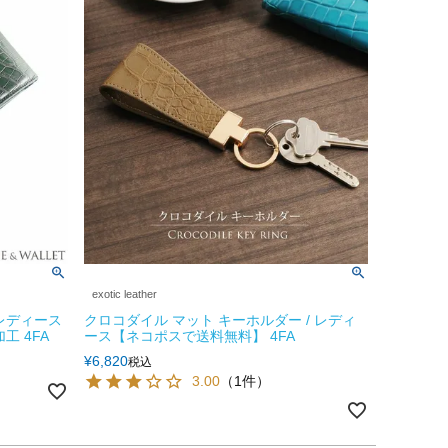
exotic leather
レディース
クロコダイル マット キーホルダー / レディ
工 4FA
ース【ネコポスで送料無料】 4FA
¥
6,820
税込
3.00
（1件）