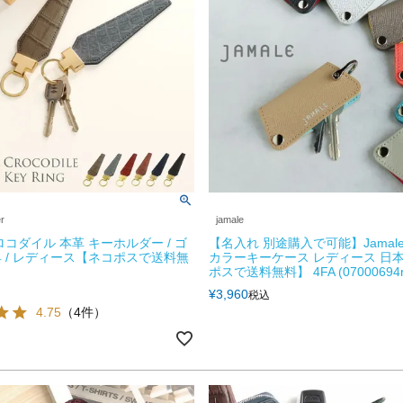
er
jamale
ロコダイル 本革 キーホルダー / ゴ
【名入れ 別途購入で可能】Jamale
 / レディース【ネコポスで送料無
カラーキーケース レディース 日本
ポスで送料無料】 4FA (07000694r
¥
3,960
税込
4.75
（4件）