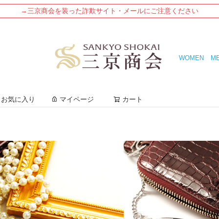
→三京商会を装った詐欺サイト・メールにご注意ください
WOMEN
M
検索
お気に入り
マイページ
カート