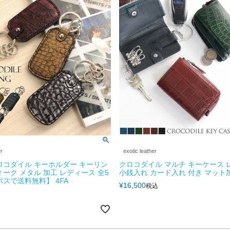
er
exotic leather
ロコダイル キーホルダー キーリン
クロコダイル マルチ キーケース 
ィーク メタル 加工 レディース 全5
小銭入れ カード入れ 付き マット加
ポスで送料無料】 4FA
¥
16,500
税込