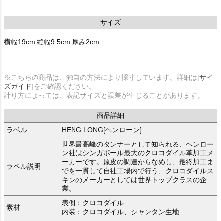
サイズ
横幅19cm 縦幅9.5cm 厚み2cm
※こちらの商品は、独自の方法により採寸しています。詳細は
[サイ
ズガイド]
をご確認ください。
計り方によっては、表記サイズと誤差が生じることがあります。
商品詳細
ラベル
HENG LONG[ヘンローン]
世界最高峰のタンナーとして知られる、ヘンロー
ン社はシンガポール最大のクロコダイル革加工メ
ーカーです。原皮の調達からなめし、最終加工ま
ラベル説明
でを一貫して自社工場内で行う、クロコダイルス
キンのメーカーとしては世界トップクラスの企
業。
表側：クロコダイル
素材
内装：クロコダイル、シャンタン生地