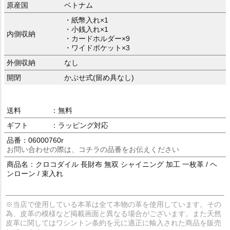
原産国
ベトナム
・紙幣入れ×1
・小銭入れ×1
内側収納
・カードホルダー×9
・ワイドポケット×3
外側収納
なし
開閉
かぶせ式(留め具なし)
送料
：無料
ギフト
：ラッピング対応
品番：06000760r
お問い合わせの際は、コチラの品番をお伝えください
商品名：クロコダイル 長財布 無双 シャイニング 加工 一枚革 / ヘ
ンローン / 束入れ
※当店で使用している本革は全て本物の革を使用しています。その
為、皮革の模様など掲載画面と異なる場合がございます。また天然
皮革に関してはワシントン条約を元に適正に輸入された商品を販売