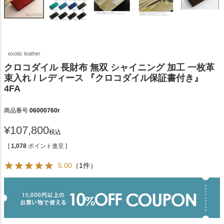
exotic leather
クロコダイル 長財布 無双 シャイニング 加工 一枚革
束入れ / レディース 『クロコダイル保証書付き』
4FA
商品番号
06000760r
¥
107,800
税込
[
1,078
ポイント進呈 ]
5.00
（1件）