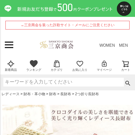
ペー
ジト
ップ
へ
→三京商会を装った詐欺サイト・メールにご注意ください
WOMEN
MEN
新着商品
ランキング
カテゴリ
お気に入り
マイページ
カート
レディース
財布・革小物
財布
長財布
2つ折り長財布