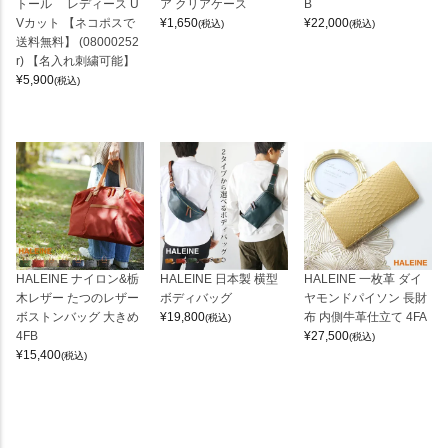
トール レディース U
ア クリアケース
B
Vカット 【ネコポスで
¥
1,650
¥
22,000
(税込)
(税込)
送料無料】 (08000252
r) 【名入れ刺繍可能】
¥
5,900
(税込)
HALEINE ナイロン&栃
HALEINE 日本製 横型
HALEINE 一枚革 ダイ
木レザー たつのレザー
ボディバッグ
ヤモンドパイソン 長財
ボストンバッグ 大きめ
¥
19,800
布 内側牛革仕立て 4FA
(税込)
4FB
¥
27,500
(税込)
¥
15,400
(税込)