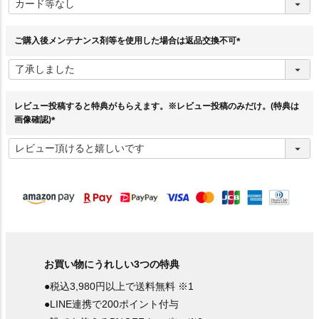
必
須
)
ご購入後メンテナンス剤等を使用した場合は返品交換不可
(
必
須
)
レビュー投稿すると特典がもらえます。※レビュー投稿のみだけ。(特典は
画像確認)
(
必
須
)
お買い物にうれしい3つの特典
●税込3,980円以上で送料無料 ※1
●LINE連携で200ポイント付与