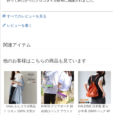
持ってみたかったクロコダイル財布に感謝されました。
すべてのレビューを見る
レビューを書く
関連アイテム
他のお客様はこちらの商品も見ています
《mau.さんコラボ商品
KAKSI クリアポーチ 斜
HALEINE 日本製 柔ら
》リネン 100% 大判ス
め掛けバッグ アウトド
か牛革 2WAYバッグ 4F