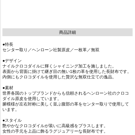
商品詳細
●特長
センター取り／ヘンローン社製原皮／一枚革／無双
●デザイン
ナイルクロコダイルに輝くシャイニング加工を施しました。
表面から背面に掛けて継ぎ目の無い1枚の革を使用した長財布です。
内側にもクロコダイルを使用した贅沢な無双仕立ての逸品。
●素材
世界各国のトップブランドからも信頼されるヘンローン社のクロコ
ダイル原皮を使用しています。
腑模様が左右対称に美しく並ぶ腹部の革をセンター取りで使用して
います。
●スタイル
艶やかなクロコダイルが装いに高級感をプラスします。
女性の手元を上品に飾るラグジュアリーな長財布です。