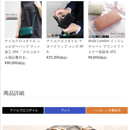
ナイルクロコダイル シ
ナイルクロコダイル マ
doob London イントレ
ョルダーバッグ マット
ネークリップ メンズ 4F
チャート ラウンドファ
加工 4FA 『クロコダイ
A
スナー長財布 4FC
ル保証書付き』
¥
25,300
¥
8,800
(税込)
(税込)
¥
96,800
(税込)
商品詳細