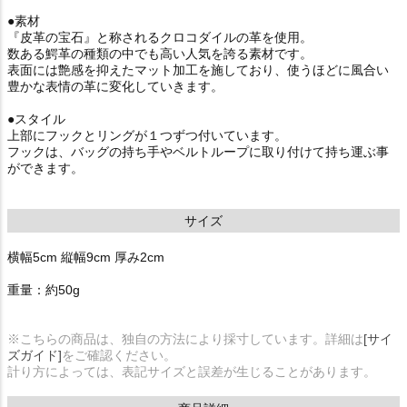
●素材
『皮革の宝石』と称されるクロコダイルの革を使用。
数ある鰐革の種類の中でも高い人気を誇る素材です。
表面には艶感を抑えたマット加工を施しており、使うほどに風合い
豊かな表情の革に変化していきます。
●スタイル
上部にフックとリングが１つずつ付いています。
フックは、バッグの持ち手やベルトループに取り付けて持ち運ぶ事
ができます。
サイズ
横幅5cm 縦幅9cm 厚み2cm
重量：約50g
※こちらの商品は、独自の方法により採寸しています。詳細は
[サイ
ズガイド]
をご確認ください。
計り方によっては、表記サイズと誤差が生じることがあります。