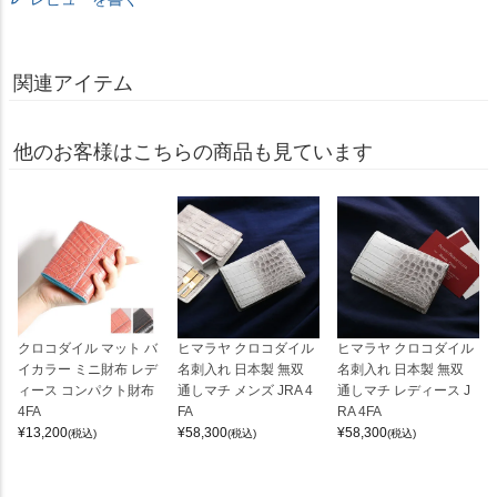
関連アイテム
他のお客様はこちらの商品も見ています
クロコダイル マット バ
ヒマラヤ クロコダイル
ヒマラヤ クロコダイル
イカラー ミニ財布 レデ
名刺入れ 日本製 無双
名刺入れ 日本製 無双
ィース コンパクト財布
通しマチ メンズ JRA 4
通しマチ レディース J
4FA
FA
RA 4FA
¥
13,200
¥
58,300
¥
58,300
(税込)
(税込)
(税込)