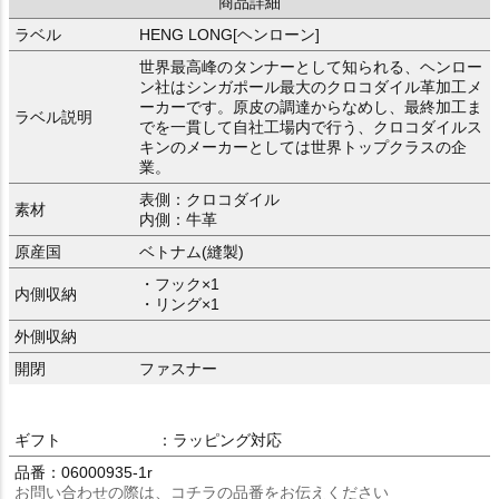
商品詳細
ラベル
HENG LONG[ヘンローン]
世界最高峰のタンナーとして知られる、ヘンロー
ン社はシンガポール最大のクロコダイル革加工メ
ーカーです。原皮の調達からなめし、最終加工ま
ラベル説明
でを一貫して自社工場内で行う、クロコダイルス
キンのメーカーとしては世界トップクラスの企
業。
表側：クロコダイル
素材
内側：牛革
原産国
ベトナム(縫製)
・フック×1
内側収納
・リング×1
外側収納
開閉
ファスナー
ギフト
：ラッピング対応
品番：06000935-1r
お問い合わせの際は、コチラの品番をお伝えください