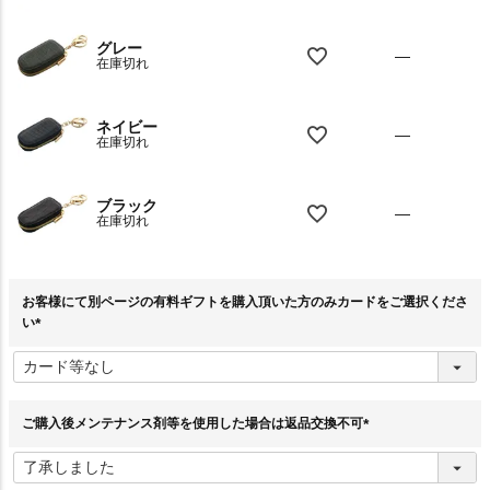
グレー
—
在庫切れ
ネイビー
—
在庫切れ
ブラック
—
在庫切れ
お客様にて別ページの有料ギフトを購入頂いた方のみカードをご選択くださ
い
(
必
須
)
ご購入後メンテナンス剤等を使用した場合は返品交換不可
(
必
須