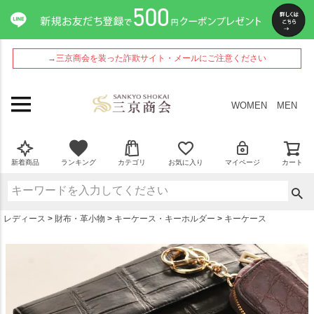
ペー
ジト
ップ
へ
→三京商会を装った詐欺サイト・メールにご注意ください
WOMEN
MEN
新着商品
ランキング
カテゴリ
お気に入り
マイページ
カート
レディース
財布・革小物
キーケース・キーホルダー
キーケース