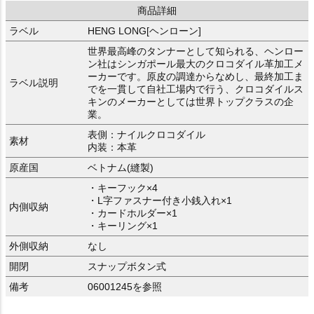
商品詳細
ラベル
HENG LONG[ヘンローン]
世界最高峰のタンナーとして知られる、ヘンロー
ン社はシンガポール最大のクロコダイル革加工メ
ーカーです。原皮の調達からなめし、最終加工ま
ラベル説明
でを一貫して自社工場内で行う、クロコダイルス
キンのメーカーとしては世界トップクラスの企
業。
表側：ナイルクロコダイル
素材
内装：本革
原産国
ベトナム(縫製)
・キーフック×4
・L字ファスナー付き小銭入れ×1
内側収納
・カードホルダー×1
・キーリング×1
外側収納
なし
開閉
スナップボタン式
備考
06001245を参照