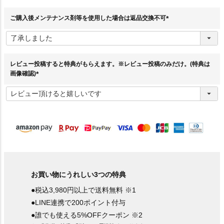
須
)
ご購入後メンテナンス剤等を使用した場合は返品交換不可
(
必
須
)
レビュー投稿すると特典がもらえます。※レビュー投稿のみだけ。(特典は
画像確認)
(
必
須
)
お買い物にうれしい3つの特典
●税込3,980円以上で送料無料 ※1
●LINE連携で200ポイント付与
●誰でも使える5%OFFクーポン ※2