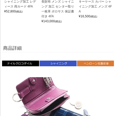
シャイニング加工 レデ
長財布 メンズ シャイニ
キーケース カバー シャ
ィース 両カード 4FA
ング 加工 センター取り
イニング加工 メンズ 4F
¥
52,800
一枚革 ポロサス 保証書
A
(税込)
付き 4FA
¥
16,500
(税込)
¥
143,000
(税込)
商品詳細