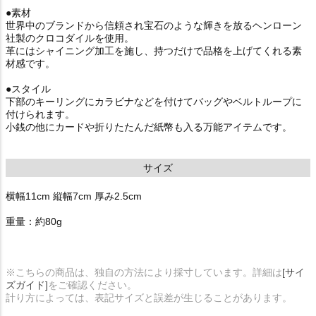
●素材
世界中のブランドから信頼され宝石のような輝きを放るヘンローン
社製のクロコダイルを使用。
革にはシャイニング加工を施し、持つだけで品格を上げてくれる素
材感です。
●スタイル
下部のキーリングにカラビナなどを付けてバッグやベルトループに
付けられます。
小銭の他にカードや折りたたんだ紙幣も入る万能アイテムです。
サイズ
横幅11cm 縦幅7cm 厚み2.5cm
重量：約80g
※こちらの商品は、独自の方法により採寸しています。詳細は
[サイ
ズガイド]
をご確認ください。
計り方によっては、表記サイズと誤差が生じることがあります。