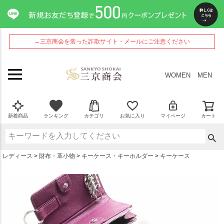
ペー
ジト
ップ
へ
→三京商会を装った詐欺サイト・メールにご注意ください
WOMEN
MEN
新着商品
ランキング
カテゴリ
お気に入り
マイページ
カート
レディース
財布・革小物
キーケース・キーホルダー
キーケース