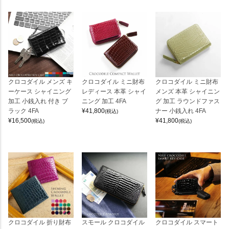
クロコダイル メンズ キ
クロコダイル ミニ財布
クロコダイル ミニ財布
ーケース シャイニング
レディース 本革 シャイ
メンズ 本革 シャイニン
加工 小銭入れ 付き ブ
ニング 加工 4FA
グ 加工 ラウンドファス
ラック 4FA
¥
41,800
ナー 小銭入れ 4FA
(税込)
¥
16,500
¥
41,800
(税込)
(税込)
クロコダイル 折り財布
スモール クロコダイル
クロコダイル スマート