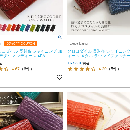
er
20%OFF COUPON
exotic leather
ロコダイル 長財布 シャイニング 加
クロコダイル 長財布 シャイニング
デザイン レディース 4FA
ィース メタル ラウンドファスナー 
¥
63,800
込
税込
4.67
（6件）
4.20
（5件）