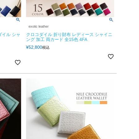
exotic leather
ダイル シャ
クロコダイル 折り財布 レディース シャイニ
ング 加工 両カード 全15色 4FA
¥
52,800
税込