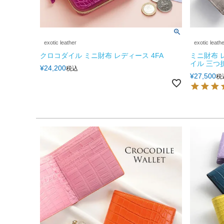
exotic leather
exotic leath
クロコダイル ミニ財布 レディース 4FA
ミニ財布 
イル 三つ折
¥
24,200
税込
¥
27,500
税