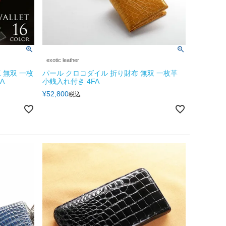
exotic leather
 無双 一枚
パール クロコダイル 折り財布 無双 一枚革
A
小銭入れ付き 4FA
¥
52,800
税込