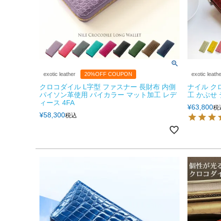
exotic leather
20%OFF COUPON
exotic leath
クロコダイル L字型 ファスナー 長財布 内側
ナイル ク
パイソン革使用 バイカラー マット加工 レデ
工 かぶせ 
ィース 4FA
¥
63,800
税
¥
58,300
税込