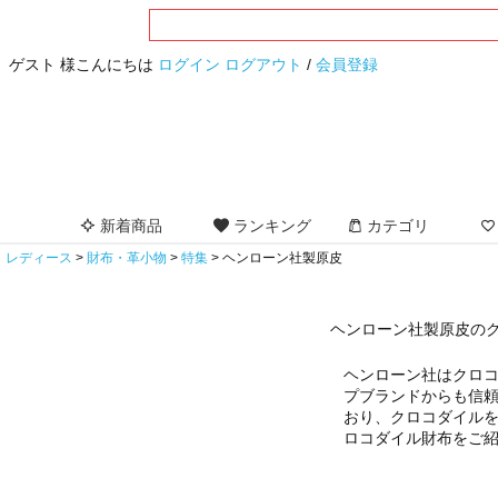
ゲスト 様こんにちは
ログイン
ログアウト
/
会員登録
新着商品
ランキング
カテゴリ
レディース
財布・革小物
特集
ヘンローン社製原皮
ヘンローン社製原皮の
ヘンローン社はクロ
プブランドからも信
おり、クロコダイル
ロコダイル財布をご