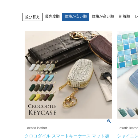
優先度順
価格が安い順
価格が高い順
新着順
並び替え
exotic leather
exotic leath
クロコダイル スマートキーケース マット加
シャイニン