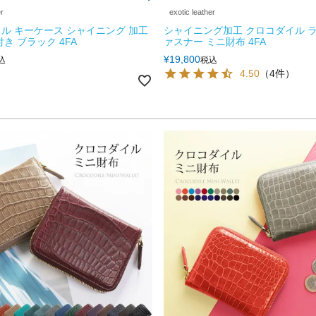
er
exotic leather
ル キーケース シャイニング 加工
シャイニング加工 クロコダイル 
き ブラック 4FA
ァスナー ミニ財布 4FA
¥
19,800
込
税込
4.50
（4件）