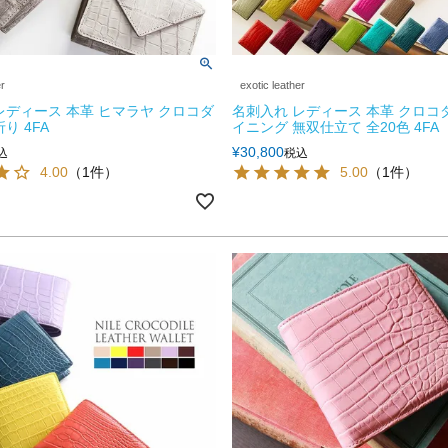
er
exotic leather
レディース 本革 ヒマラヤ クロコダ
名刺入れ レディース 本革 クロコ
り 4FA
イニング 無双仕立て 全20色 4FA
¥
30,800
込
税込
4.00
（1件）
5.00
（1件）