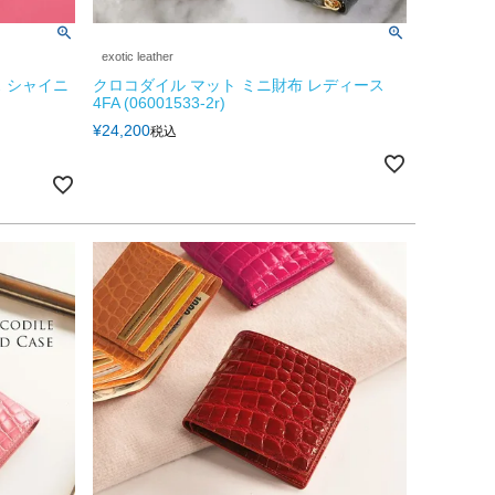
exotic leather
 シャイニ
クロコダイル マット ミニ財布 レディース
4FA (06001533-2r)
¥
24,200
税込