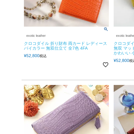
exotic leather
exotic leath
クロコダイル 折り財布 両カード レディース
クロコダイ
バイカラー 無双仕立て 全7色 4FA
無双 マッ
かわいい 小銭
¥
52,800
税込
¥
52,800
税