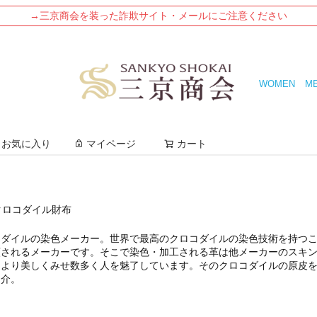
→三京商会を装った詐欺サイト・メールにご注意ください
WOMEN
M
検索
お気に入り
マイページ
カート
クロコダイル財布
コダイル
の染色メーカー。世界で最高のクロコダイルの染色技術を持つ
頼されるメーカーです。そこで染色・加工される革は他メーカーのスキ
をより美しくみせ数多く人を魅了しています。そのクロコダイルの原皮
紹介。