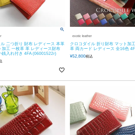
er
exotic leather
ル 二つ折り 財布 レディース 本革
クロコダイル 折り財布 マット加工
ト加工 一枚革 革 レディース財布
革 両カード レディース 全16色 4F
入れ付き 4FA (06001522r)
¥
52,800
税込
込