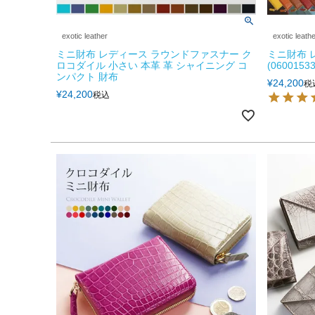
exotic leather
exotic leath
ミニ財布 レディース ラウンドファスナー ク
ミニ財布 
ロコダイル 小さい 本革 革 シャイニング コ
(06001533
ンパクト 財布
¥
24,200
税
¥
24,200
税込