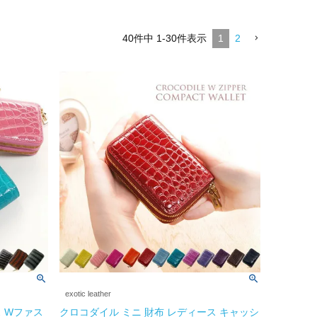
40
件中
1
-
30
件表示
1
2
exotic leather
 Wファス
クロコダイル ミニ 財布 レディース キャッシ