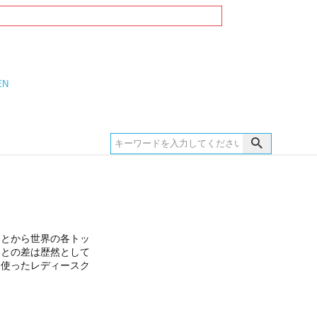
EN
ことから世界の各トッ
ンとの差は歴然として
を使ったレディースク