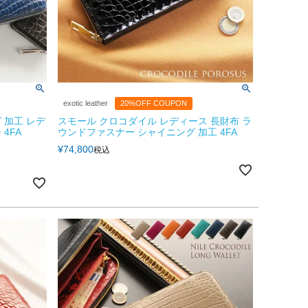
exotic leather
20%OFF COUPON
 加工 レデ
スモール クロコダイル レディース 長財布 ラ
4FA
ウンドファスナー シャイニング 加工 4FA
¥
74,800
税込