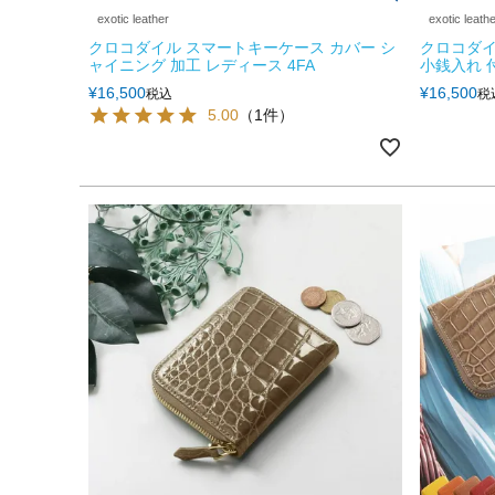
exotic leather
exotic leath
クロコダイル スマートキーケース カバー シ
クロコダイ
ャイニング 加工 レディース 4FA
小銭入れ 付
¥
16,500
¥
16,500
税込
税
5.00
（1件）