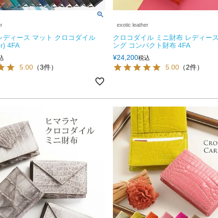
er
exotic leather
レディース マット クロコダイル
クロコダイル ミニ財布 レディース
r) 4FA
ング コンパクト財布 4FA
¥
24,200
込
税込
5.00
（3件）
5.00
（2件）