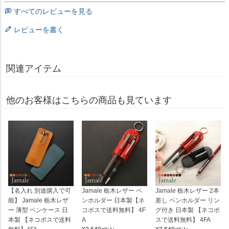
すべてのレビューを見る
レビューを書く
関連アイテム
他のお客様はこちらの商品も見ています
【名入れ 別途購入で可
Jamale 栃木レザー ペ
Jamale 栃木レザー 2本
能】 Jamale 栃木レザ
ンホルダー 日本製【ネ
差し ペンホルダー リン
ー 薄型 ペンケース 日
コポスで送料無料】 4F
グ付き 日本製 【ネコポ
本製 【ネコポスで送料
A
スで送料無料】 4FA