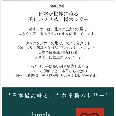
栃木レザーは、北米の広大な牧場で
大きく元気に育った牛の原皮を使用しています。
栃木のタンナーの元で、大きく分けても
20にも及ぶ伝統的な技法工程を経ることにより、
日本で最高峰と呼ばれる
「ヌメ革」に仕上がっています。
しっとりと手に吸い付き馴染むような
ソフトな肌触りと、本革ならではの
味のある表情・光沢感が魅力の日本製レザーです。