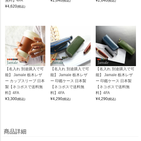
無料】4FA
¥
2,640
¥
2,640
(税込)
(税込)
¥
4,620
(税込)
【名入れ 別途購入で可
【名入れ 別途購入で可
【名入れ 別途購入で可
能】 Jamale 栃木レザ
能】 Jamale 栃木レザ
能】 Jamale 栃木レザ
ー カップスリーブ 日本
ー 印鑑ケース 日本製
ー 印鑑ケース 日本製
製【ネコポスで送料無
【ネコポスで送料無
【ネコポスで送料無
料】4FA
料】4FA
料】4FA
¥
3,300
¥
4,290
¥
4,290
(税込)
(税込)
(税込)
商品詳細