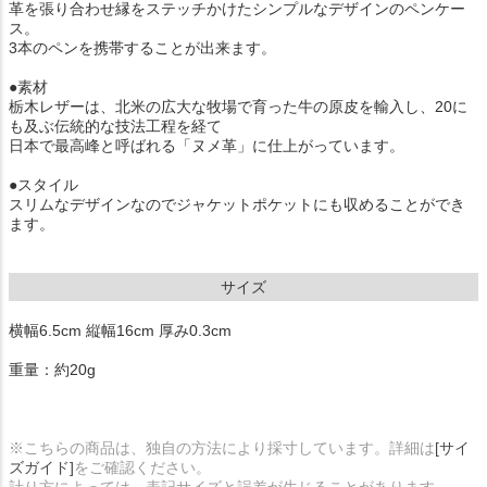
革を張り合わせ縁をステッチかけたシンプルなデザインのペンケー
ス。
3本のペンを携帯することが出来ます。
●素材
栃木レザーは、北米の広大な牧場で育った牛の原皮を輸入し、20に
も及ぶ伝統的な技法工程を経て
日本で最高峰と呼ばれる「ヌメ革」に仕上がっています。
●スタイル
スリムなデザインなのでジャケットポケットにも収めることができ
ます。
サイズ
横幅6.5cm 縦幅16cm 厚み0.3cm
重量：約20g
※こちらの商品は、独自の方法により採寸しています。詳細は
[サイ
ズガイド]
をご確認ください。