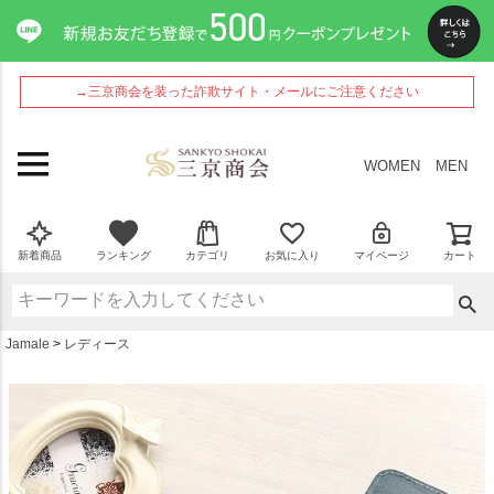
ペー
ジト
ップ
へ
→三京商会を装った詐欺サイト・メールにご注意ください
WOMEN
MEN
新着商品
ランキング
カテゴリ
お気に入り
マイページ
カート
Jamale
レディース