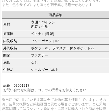
計り方によっては、表記サイズと誤差が生じることがあります。
また、色やサイズにより重さが若干異なる場合があります。
商品詳細
表側：パイソン
素材
内装：生地
原産国
ベトナム(縫製)
内側収納
フリーポケット×2
外側収納
ポケット×1、ファスナー付きポケット×2
開閉
ファスナー
底鋲
なし
付属品
ショルダーベルト
品番：06001217r
お問い合わせの際は、コチラの品番をお伝えください
※当店で使用している本革は全て本物の革を使用しています。その
為、皮革の模様など掲載画面と異なる場合がございます。また天然
皮革に関してはワシントン条約を元に適正に輸入された商品を販売