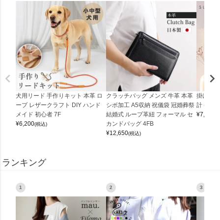
犬用リード 手作りキット 本革 ロ
クラッチバッグ メンズ 牛革 本革
掛け時計
ープ レザークラフト DIY ハンド
シボ加工 A5収納 祝儀袋 冠婚葬祭
計 (0900
メイド 初心者 7F
結婚式 ループ革紐 フォーマル セ
¥
7,150
(
¥
6,200
カンドバッグ 4FB
(税込)
¥
12,650
(税込)
ランキング
1
2
3