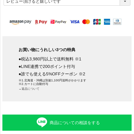
必
須
)
お買い物にうれしい3つの特典
●税込3,980円以上で送料無料 ※1
●LINE連携で200ポイント付与
●誰でも使える5%OFFクーポン ※2
※1.北海道・沖縄は別途1,100円送料がかかります
※2.カートに自動付与
→返品について
商品についての相談をする