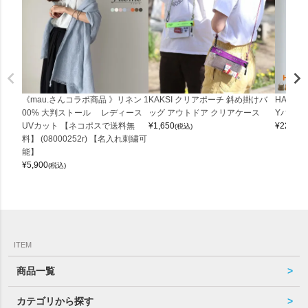
《mau.さんコラボ商品 》リネン 1
KAKSI クリアポーチ 斜め掛けバ
HALEI
00% 大判ストール レディース
ッグ アウトドア クリアケース
Yバッグ 
UVカット 【ネコポスで送料無
¥
1,650
¥
22,000
(税込)
料】 (08000252r) 【名入れ刺繍可
能】
¥
5,900
(税込)
ITEM
商品一覧
カテゴリから探す