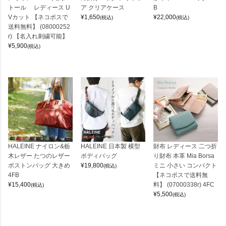
トール レディース U
ア クリアケース
B
Vカット 【ネコポスで
¥
1,650
¥
22,000
(税込)
(税込)
送料無料】 (08000252
r) 【名入れ刺繍可能】
¥
5,900
(税込)
HALEINE ナイロン&栃
HALEINE 日本製 横型
財布 レディース 二つ折
木レザー たつのレザー
ボディバッグ
り財布 本革 Mia Borsa
ボストンバッグ 大きめ
¥
19,800
ミニ 小さい コンパクト
(税込)
4FB
【ネコポスで送料無
¥
15,400
料】 (07000338r) 4FC
(税込)
¥
5,500
(税込)