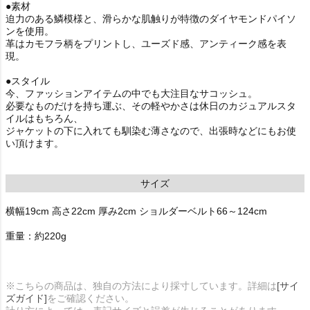
●素材
迫力のある鱗模様と、滑らかな肌触りが特徴のダイヤモンドパイソ
ンを使用。
革はカモフラ柄をプリントし、ユーズド感、アンティーク感を表
現。
●スタイル
今、ファッションアイテムの中でも大注目なサコッシュ。
必要なものだけを持ち運ぶ、その軽やかさは休日のカジュアルスタ
イルはもちろん、
ジャケットの下に入れても馴染む薄さなので、出張時などにもお使
い頂けます。
サイズ
横幅19cm 高さ22cm 厚み2cm ショルダーベルト66～124cm
重量：約220g
※こちらの商品は、独自の方法により採寸しています。詳細は
[サイ
ズガイド]
をご確認ください。