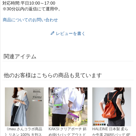
対応時間:平日10:00～17:00
※30分以内の返信にて運用中。
商品についてのお問い合わせ
レビューを書く
関連アイテム
他のお客様はこちらの商品も見ています
《mau.さんコラボ商品
KAKSI クリアポーチ 斜
HALEINE 日本製 柔ら
》リネン 100% 大判ス
め掛けバッグ アウトド
か牛革 2WAYバッグ 4F