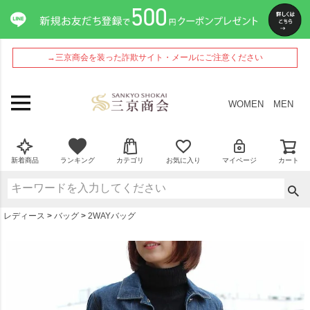
ペー
ジト
ップ
へ
→三京商会を装った詐欺サイト・メールにご注意ください
WOMEN
MEN
新着商品
ランキング
カテゴリ
お気に入り
マイページ
カート
レディース
バッグ
2WAYバッグ