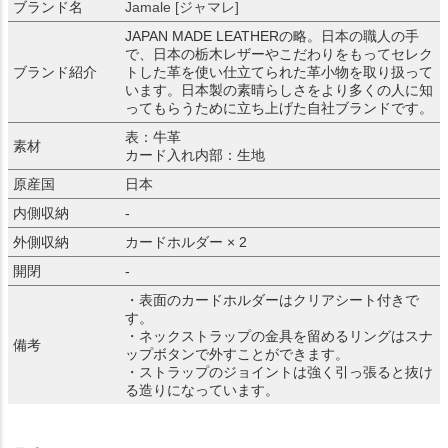
ブランド名
Jamale [ジャマレ]
JAPAN MADE LEATHERの略。日本の職人の手
で、日本の栃木レザーやこだわりをもってセレク
ブランド紹介
トした革を使い仕立てられた革小物を取り扱って
います。日本製の素晴らしさをより多くの人に知
ってもらうために立ち上げた自社ブランドです。
表：牛革
素材
カード入れ内部：生地
原産国
日本
内側収納
-
外側収納
カードホルダー × 2
開閉
-
・表面のカードホルダーはクリアシート付きで
す。
・ネックストラップの金具を留めるリングはスナ
備考
ップボタンで外すことができます。
・ストラップのジョイントは強く引っ張ると抜け
る造りになっています。