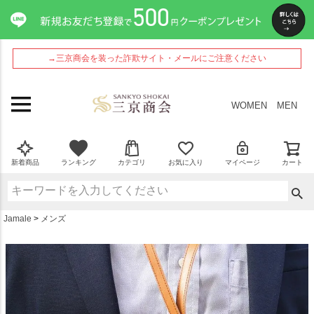
ペー
ジト
ップ
へ
→三京商会を装った詐欺サイト・メールにご注意ください
WOMEN
MEN
新着商品
ランキング
カテゴリ
お気に入り
マイページ
カート
Jamale
メンズ