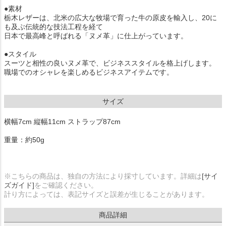
●素材
栃木レザーは、北米の広大な牧場で育った牛の原皮を輸入し、20に
も及ぶ伝統的な技法工程を経て
日本で最高峰と呼ばれる「ヌメ革」に仕上がっています。
●スタイル
スーツと相性の良いヌメ革で、ビジネススタイルを格上げします。
職場でのオシャレを楽しめるビジネスアイテムです。
サイズ
横幅7cm 縦幅11cm ストラップ87cm
重量：約50g
※こちらの商品は、独自の方法により採寸しています。詳細は
[サイ
ズガイド]
をご確認ください。
計り方によっては、表記サイズと誤差が生じることがあります。
商品詳細