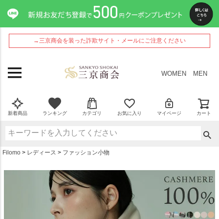
ペー
ジト
ップ
へ
→三京商会を装った詐欺サイト・メールにご注意ください
WOMEN
MEN
新着商品
ランキング
カテゴリ
お気に入り
マイページ
カート
Filomo
レディース
ファッション小物