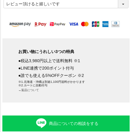
必
須
)
お買い物にうれしい3つの特典
●税込3,980円以上で送料無料 ※1
●LINE連携で200ポイント付与
●誰でも使える5%OFFクーポン ※2
※1.北海道・沖縄は別途1,100円送料がかかります
※2.カートに自動付与
→返品について
商品についての相談をする