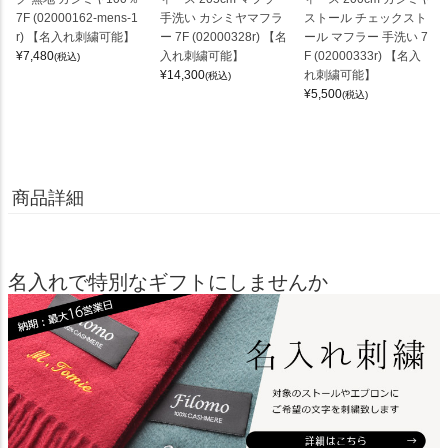
7F (02000162-mens-1
手洗い カシミヤマフラ
ストール チェックスト
r) 【名入れ刺繍可能】
ー 7F (02000328r) 【名
ール マフラー 手洗い 7
¥
7,480
入れ刺繍可能】
F (02000333r) 【名入
(税込)
¥
14,300
れ刺繍可能】
(税込)
¥
5,500
(税込)
商品詳細
名入れで特別なギフトにしませんか