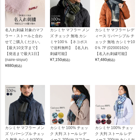
名入れ刺繍 対象のマフ
カシミヤ マフラー メン
カシミヤ マフラー レデ
ラー・ストールと合わ
ズ チェック 無地 カシ
ィース リバーシブル チ
せてご購入ください。
ミヤ100％ 【ネコポス
ェック 無地 カシミヤ10
【最大10文字まで】
で送料無料】 【名入れ
0％ 7F (02000162r)
【発送まで最大1日】
刺繍可能】
【名入れ刺繍可能】
(naire-sisyur)
¥
7,150
¥
7,480
(税込)
(税込)
¥
880
(税込)
カシミヤ マフラー メン
カシミヤ 100% チェッ
カシミヤ 100% チェッ
ズ リバーシブル チェッ
ク 大判 ストール レデ
ク 大判 ストール レデ
ク 無地 カシミヤ100％
ィース 205cm マフラー
ィース 200cm カシミヤ