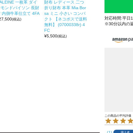
ALEINE 一枚革 ダイ
財布 レディース 二つ
ヤモンドパイソン 長財
折り財布 本革 Mia Bor
 内側牛革仕立て 4FA
sa ミニ 小さい コンパ
対応時間:平日10
27,500
クト 【ネコポスで送料
(税込)
※30分以内の
無料】 (07000338r) 4
FC
¥
5,500
(税込)
1
購入者