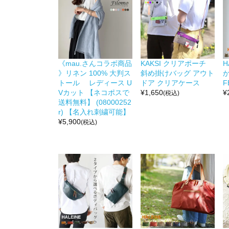
《mau.さんコラボ商品
KAKSI クリアポーチ
H
》リネン 100% 大判ス
斜め掛けバッグ アウト
か
トール レディース U
ドア クリアケース
F
Vカット 【ネコポスで
¥
1,650
¥
(税込)
送料無料】 (08000252
r) 【名入れ刺繍可能】
¥
5,900
(税込)