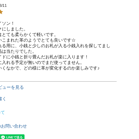
3/11
ソン！

にしました。

はとても柔らかくて軽いです。

いこまれた革のようでとても良いです☆

れる用に、小銭と少しのお札が入る小銭入れを探してまし
品は当たりでした。

イドに小銭と折り畳んだお札が楽に入ります！

に入れる予定が無いのでまだ使ってません。

いくなかで、どの様に革が変化するのか楽しみです♪
ビューを見る
書く
いて
のお問い合わせ