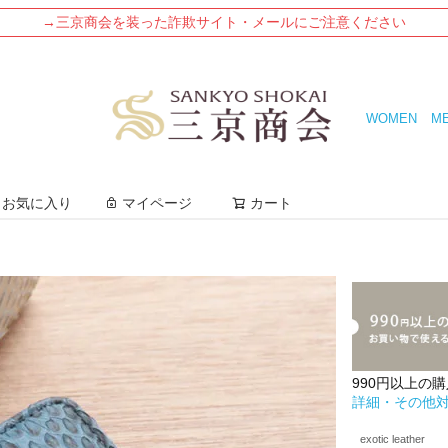
→三京商会を装った詐欺サイト・メールにご注意ください
WOMEN
M
検索
お気に入り
マイページ
カート
990円以上の
詳細・その他
exotic leather