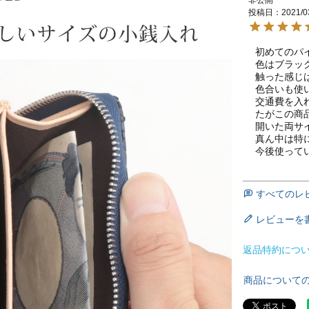
投稿日
2021/0
初めてのパイ
色はブラック
触った感じ
色合いも使
交通費を入
たがこの商
開いた両サ
真ん中は特
今後使って
すべてのレ
レビューを
返品特約につ
商品について