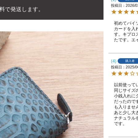
投稿日
2026/0
料で発送します。
初めてパイ
カードを入
す。キプロ
たです。エ
4
購入者
投稿日
2025/0
以前使って
同じサイズ
小銭入れに
だったので
も入りません
あと少し大
ナチュラル
です。