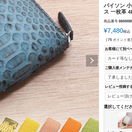
パイソン 
ス 一枚革 4
商品番号
060008
¥
7,480
税込
[
75
ポイント進呈
お客様にて別ペ
ご購入後メンテ
レビュー投稿す
選択してくだ