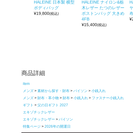
HALEINE 日本製 横型
HALEINE ナイロン&栃
H
ボディバッグ
木レザー たつのレザー
¥
19,800
ボストンバッグ 大きめ
布
(税込)
4FB
¥
¥
15,400
(税込)
商品詳細
item
メンズ
素材から探す・財布
パイソン
小銭入れ
メンズ
財布・革小物
財布
小銭入れ
ファスナー小銭入れ
ギフト
父の日ギフト 2027
エキゾチックレザー
エキゾチックレザー
パイソン
特集ページ
2026年の開運日