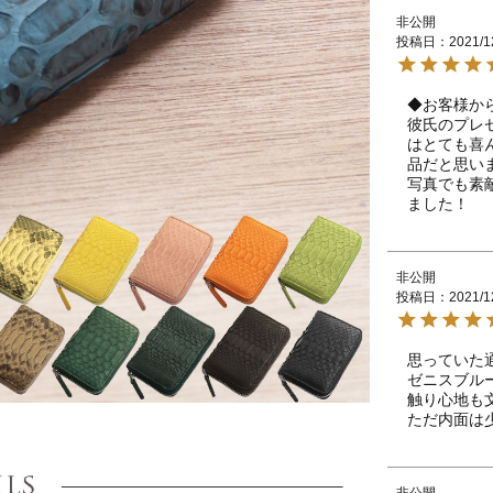
非公開
投稿日
2021/1
◆お客様から
彼氏のプレ
はとても喜
品だと思いま
写真でも素
ました！
非公開
投稿日
2021/1
思っていた通
ゼニスブル
触り心地も文
非公開