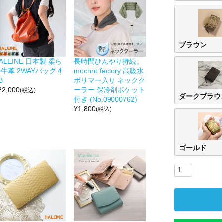
ブラウン
ALEINE 日本製 柔ら
長時間ひんやり持続。
牛革 2WAYバッグ 4
mochro factory 高吸水
B
ポリマー入り ネックク
22,000
ーラー 保冷剤ポケット
(税込)
ダークブラウ
付き (No.09000762)
¥
1,800
(税込)
ゴールド