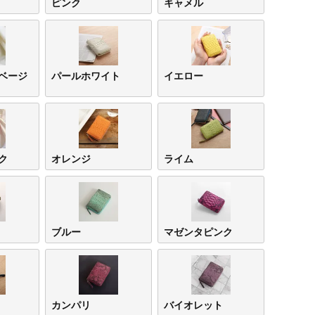
ピンク
キャメル
ベージ
パールホワイト
イエロー
ク
オレンジ
ライム
ナチュラル
ピンク
キャ
ブルー
マゼンタピンク
カンパリ
バイオレット