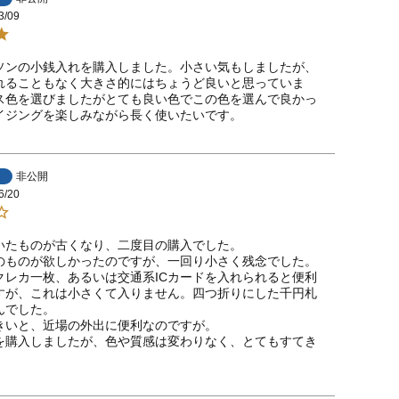
3/09
ソンの小銭入れを購入しました。小さい気もしましたが、
れることもなく大きさ的にはちょうど良いと思っていま
ス色を選びましたがとても良い色でこの色を選んで良かっ
イジングを楽しみながら長く使いたいです。
非公開
6/20
いたものが古くなり、二度目の購入でした。

のものが欲しかったのですが、一回り小さく残念でした。

クレカ一枚、あるいは交通系ICカードを入れられると便利
すが、これは小さくて入りません。四つ折りにした千円札
でした。

きいと、近場の外出に便利なのですが。

を購入しましたが、色や質感は変わりなく、とてもすてき