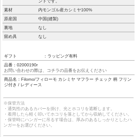
ンドです。
素材
内モンゴル産カシミヤ100%
原産国
中国(縫製)
裏地
なし
留め具
なし
ギフト
：ラッピング有料
品番：02000190r
お問い合わせの際は、コチラの品番をお伝えください
商品名：Filomo/フィローモ カシミヤ マフラー チェック 柄 フリン
ジ付き / レディース
※保管方法
・通気性のあるカバーを掛け、光とホコリを遮断します。
・着用したら軽く叩いてホコリを落としてから収納してください。
・保管時にハンガーに吊るす場合は、厚みのあるしっかりとしたハ
ンガーをお選びください。