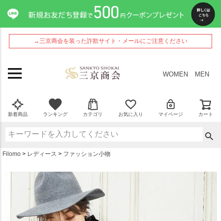
ペー
ジト
ップ
へ
→三京商会を装った詐欺サイト・メールにご注意ください
WOMEN
MEN
新着商品
ランキング
カテゴリ
お気に入り
マイページ
カート
Filomo
レディース
ファッション小物