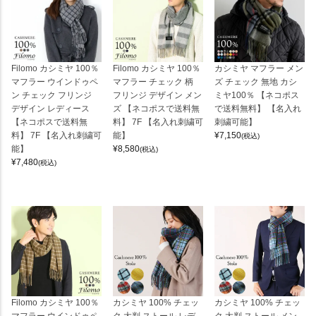
Filomo カシミヤ 100％
Filomo カシミヤ 100％
カシミヤ マフラー メン
マフラー ウインドゥペ
マフラー チェック 柄
ズ チェック 無地 カシ
ン チェック フリンジ
フリンジ デザイン メン
ミヤ100％ 【ネコポス
デザイン レディース
ズ 【ネコポスで送料無
で送料無料】 【名入れ
【ネコポスで送料無
料】 7F 【名入れ刺繍可
刺繍可能】
料】 7F 【名入れ刺繍可
能】
¥
7,150
(税込)
能】
¥
8,580
(税込)
¥
7,480
(税込)
Filomo カシミヤ 100％
カシミヤ 100% チェッ
カシミヤ 100% チェッ
マフラー ウインドゥペ
ク 大判 ストール レデ
ク 大判 ストール メン