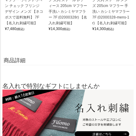
ン チェック フリンジ
ィース 205cm マフラー
ズ 205cm マフラー 手
デザイン メンズ 【ネコ
手洗い カシミヤマフラ
洗い カシミヤマフラー
ポスで送料無料】 7F
ー 7F (02000328r) 【名
7F (02000328-mens-1
【名入れ刺繍可能】
入れ刺繍可能】
r) 【名入れ刺繍可能】
¥
7,480
¥
14,300
¥
14,300
(税込)
(税込)
(税込)
商品詳細
名入れで特別なギフトにしませんか