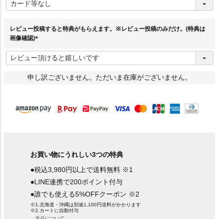
必
須
)
レビュー投稿すると特典がもらえます。※レビュー投稿のみだけ。(特典は
画像確認)
(
必
須
)
申し訳ございません。ただいま在庫がございません。
お買い物にうれしい3つの特典
●税込3,980円以上で送料無料 ※1
●LINE連携で200ポイント付与
●誰でも使える5%OFFクーポン ※2
※1.北海道・沖縄は別途1,100円送料がかかります
※2.カートに自動付与
→返品について