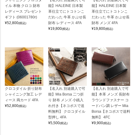
シャイニング クロコダ
【名入れ 別途購入で可
【名入れ 別途購入で可
イル 本物 クロコ 財布
能】HALEINE 日本製
能】HALEINE 日本製
レディース プレゼント
革仕立てにトコトンこ
革仕立てにトコトンこ
ギフト (06001780r)
だわった 牛革 かぶせ長
だわった 牛革 かぶせ長
¥
52,800
財布 レディース 4FA
財布 メンズ 4FA
(税込)
¥
19,800
¥
19,800
(税込)
(税込)
クロコダイル 折り財布
【名入れ 別途購入で可
【名入れ 別途購入で可
シャイニング加工 レデ
能】Mia Borsa 二つ折
能】本革 メンズ 長財布
ィース 両カード 4FA
り 財布 メンズ 小銭入
ラウンドファスナー コ
¥
52,800
れ付き【ネコポスで送
ードバン調 レザー Mia
(税込)
料無料】 クロコダイル
Borsa【ネコポスで送料
型押し 4FA
無料】 4FC
¥
5,500
¥
9,900
(税込)
(税込)