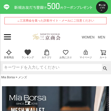
ペー
ジト
ップ
へ
→三京商会を装った詐欺サイト・メールにご注意ください
WOMEN
MEN
新着商品
ランキング
カテゴリ
お気に入り
マイページ
カート
Mia Borsa
メンズ