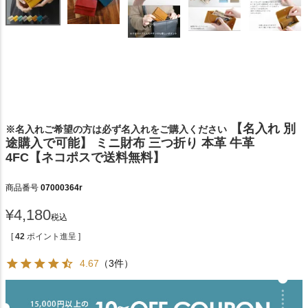
【名入れ 別
※名入れご希望の方は必ず名入れをご購入ください
途購入で可能】 ミニ財布 三つ折り 本革 牛革
4FC【ネコポスで送料無料】
商品番号
07000364r
¥
4,180
税込
[
42
ポイント進呈 ]
4.67
（3件）