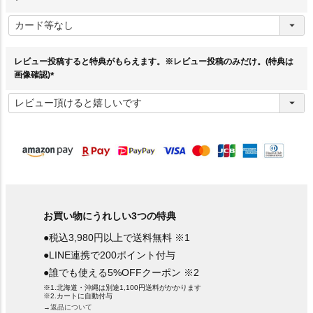
(
必
須
)
レビュー投稿すると特典がもらえます。※レビュー投稿のみだけ。(特典は
画像確認)
(
必
須
)
お買い物にうれしい3つの特典
●税込3,980円以上で送料無料 ※1
●LINE連携で200ポイント付与
●誰でも使える5%OFFクーポン ※2
※1.北海道・沖縄は別途1,100円送料がかかります
※2.カートに自動付与
→返品について