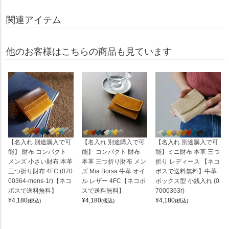
関連アイテム
他のお客様はこちらの商品も見ています
【名入れ 別途購入で可
【名入れ 別途購入で可
【名入れ 別途購入で可
能】 財布 コンパクト
能】 コンパクト 財布
能】ミニ財布 本革 三つ
メンズ 小さい財布 本革
本革 三つ折り財布 メン
折り レディース 【ネコ
三つ折り財布 4FC (070
ズ Mia Borsa 牛革 オイ
ポスで送料無料】牛革
00364-mens-1r)【ネコ
ル レザー 4FC【ネコポ
ボックス型 小銭入れ (0
ポスで送料無料】
スで送料無料】
7000363r)
¥
4,180
¥
4,180
¥
4,180
(税込)
(税込)
(税込)