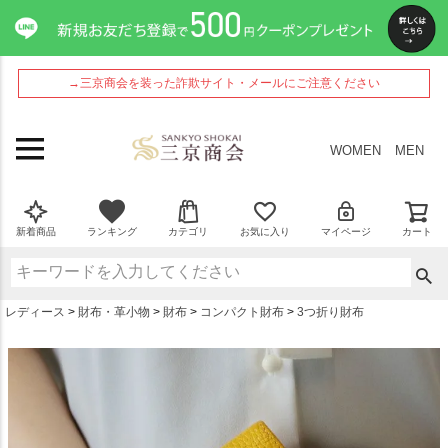
ペー
ジト
ップ
へ
→三京商会を装った詐欺サイト・メールにご注意ください
WOMEN
MEN
新着商品
ランキング
カテゴリ
お気に入り
マイページ
カート
レディース
財布・革小物
財布
コンパクト財布
3つ折り財布