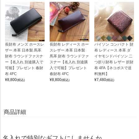
長財布 メンズ ホースレ
長財布 レディース ホー
パイソン コンパクト 財
ザー 本革 日本製 馬革
スレザー 本革 日本製
布 レディース 本革 ダ
財布 ラウンドファスナ
馬革 財布 ラウンドファ
イヤモンドパイソン 二
ー【名入れ 別途購入で
スナー【名入れ 別途購
つ折り財布 レザー 折財
可能】プレゼント 春財
入で可能】プレゼント
布 4FA【ネコポスで送
布 4FC
春財布 4FC
料無料】
¥
8,800
¥
8,800
¥
7,480
(税込)
(税込)
(税込)
商品詳細
名入れで特別なギフトにしませんか