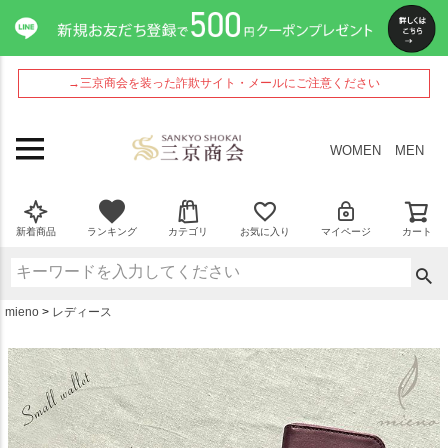
ペー
ジト
ップ
へ
→三京商会を装った詐欺サイト・メールにご注意ください
WOMEN
MEN
新着商品
ランキング
カテゴリ
お気に入り
マイページ
カート
mieno
レディース