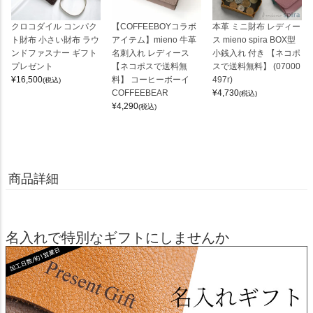
クロコダイル コンパク
【COFFEEBOYコラボ
本革 ミニ財布 レディー
ト財布 小さい財布 ラウ
アイテム】mieno 牛革
ス mieno spira BOX型
ンドファスナー ギフト
名刺入れ レディース
小銭入れ 付き 【ネコポ
プレゼント
【ネコポスで送料無
スで送料無料】 (07000
¥
16,500
料】 コーヒーボーイ
497r)
(税込)
COFFEEBEAR
¥
4,730
(税込)
¥
4,290
(税込)
商品詳細
名入れで特別なギフトにしませんか