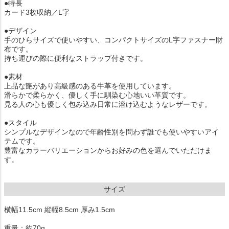
●特長
カード3枚収納／L字
●デザイン
手のひらサイズで使いやすい、コンパクトサイズのL字ファスナー財
布です。
持ち運びの際に便利なストラップ付きです。
●素材
上品な艶があり高級感のある牛革を使用しています。
滑らかで柔らかく、優しく手に馴染む心地いい革質です。
見る人の心も優しく包み込み日常に溶け込むようなレザーです。
●スタイル
シンプルなデザインなので年齢性別を問わず誰でも使いやすいアイ
テムです。
豊富なカラーバリエーションからお好みの色を選んでいただけま
す。
サイズ
横幅11.5cm 縦幅8.5cm 厚み1.5cm
重量：約70g