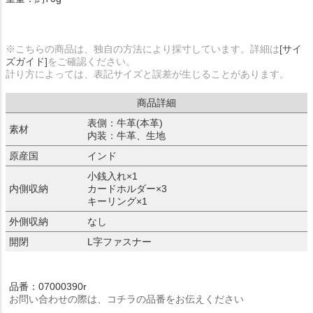
※こちらの商品は、独自の方法により採寸しています。詳細は
[サイ
ズガイド]
をご確認ください。
計り方によっては、表記サイズと誤差が生じることがあります。
商品詳細
表側：牛革(本革)
素材
内装：牛革、生地
原産国
インド
小銭入れ×1
内側収納
カードホルダー×3
キーリング×1
外側収納
なし
開閉
L字ファスナー
品番：07000390r
お問い合わせの際は、コチラの品番をお伝えください