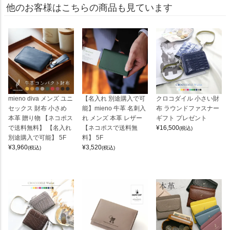
他のお客様はこちらの商品も見ています
mieno diva メンズ ユニ
【名入れ 別途購入で可
クロコダイル 小さい財
セックス 財布 小さめ
能】mieno 牛革 名刺入
布 ラウンドファスナー
本革 贈り物 【ネコポス
れ メンズ 本革 レザー
ギフト プレゼント
で送料無料】 【名入れ
【ネコポスで送料無
¥
16,500
(税込)
別途購入で可能】 5F
料】 5F
¥
3,960
¥
3,520
(税込)
(税込)