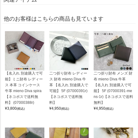
他のお客様はこちらの商品も見ています
【名入れ 別途購入で可
二つ折り財布 レディー
二つ折り財布 メンズ 財
能】ミニ財布 レディー
ス 財布 mieno Diva 牛
布 mieno Diva 牛革
ス 本革 コインケース
革 【名入れ 別途購入で
【名入れ 別途購入で可
牛革 mieno Diva spira
可能】 5F (07000391r)
能】 5F (07000391-me
【ネコポスで送料無
【ネコポスで送料無
ns-1r)【ネコポスで送料
料】 (07000388r)
料】
無料】
¥
3,800
¥
4,950
¥
4,950
(税込)
(税込)
(税込)