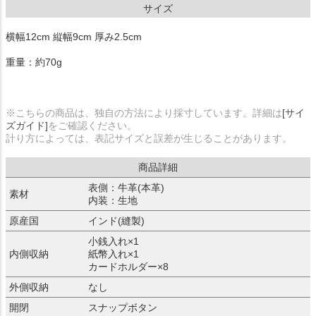
サイズ
横幅12cm 縦幅9cm 厚み2.5cm
重量：約70g
※こちらの商品は、独自の方法により採寸しています。詳細は
[サイ
ズガイド]
をご確認ください。
計り方によっては、表記サイズと誤差が生じることがあります。
商品詳細
表側：牛革(本革)
素材
内装：生地
原産国
インド(縫製)
小銭入れ×1
内側収納
紙幣入れ×1
カードホルダー×8
外側収納
なし
開閉
スナップボタン