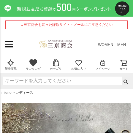
ペー
ジト
ップ
へ
→三京商会を装った詐欺サイト・メールにご注意ください
WOMEN
MEN
新着商品
ランキング
カテゴリ
お気に入り
マイページ
カート
mieno
レディース