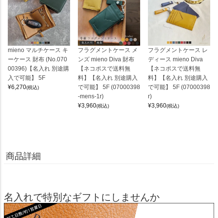
mieno マルチケース キ
フラグメントケース メ
フラグメントケース レ
ーケース 財布 (No.070
ンズ mieno Diva 財布
ディース mieno Diva
00396)【名入れ 別途購
【ネコポスで送料無
【ネコポスで送料無
入で可能】 5F
料】【名入れ 別途購入
料】【名入れ 別途購入
¥
6,270
で可能】 5F (07000398
で可能】 5F (07000398
(税込)
-mens-1r)
r)
¥
3,960
¥
3,960
(税込)
(税込)
商品詳細
名入れで特別なギフトにしませんか